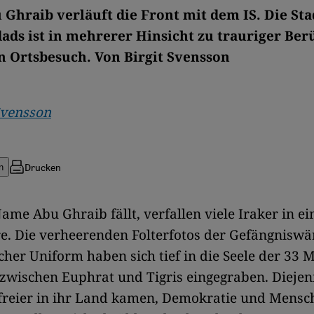
 Ghraib verläuft die Front mit dem IS. Die Sta
ads ist in mehrerer Hinsicht zu trauriger Be
in Ortsbesuch. Von Birgit Svensson
Svensson
Drucken
n
me Abu Ghraib fällt, verfallen viele Iraker in ei
e. Die verheerenden Folterfotos der Gefängniswär
her Uniform haben sich tief in die Seele der 33 M
wischen Euphrat und Tigris eingegraben. Diejeni
efreier in ihr Land kamen, Demokratie und Mensc