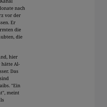
 Kanal
 Monate nach
rz vor der
sen. Er
ürmten die
aubten, die
nd, hier
 hätte Al-
sser. Das
 sind
aibs. "Ein
t", meint
ls