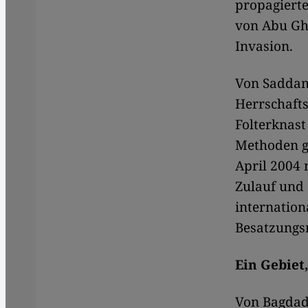
propagierte
von Abu Ghr
Invasion.
Von Saddam
Herrschafts
Folterknast
Methoden gr
April 2004 
Zulauf und 
internatio
Besatzung
Ein Gebiet
Von Bagdad 