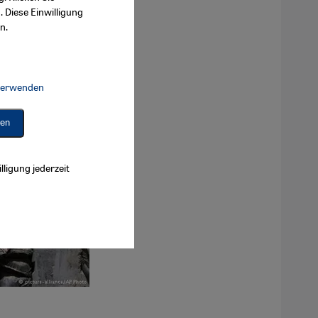
. Diese Einwilligung
n.
 verwenden
Connect, Google Maps Embed, Google Tag Manager, Instagram Embed, 
ren
lligung jederzeit