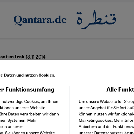
·
18.11.2014
aat im Irak
Ghraib und der Kampf 
re Daten und nutzen Cookies.
r
r Funktionsumfang
Alle Funk
Facebook Embed / Facebo
Akzeptieren
Google Tag Manager
h notwendige Cookies, um Ihnen
Um unsere Webseite für Sie op
Twitter Embed
nktionen unserer Website
unser Angebot für Sie fortlau
Instagram Embed
Ihre Daten verarbeiten wir dann
können, nutzen wir funktional
Youtube Embed
enen Systemen. Mehr
Marketingcookies. Mehr Info
Google Maps Embed
ie in unserer
Anbietern und der Funktionswe
ng
. Sie können unsere Website
unserer
Datenschutzerklärun