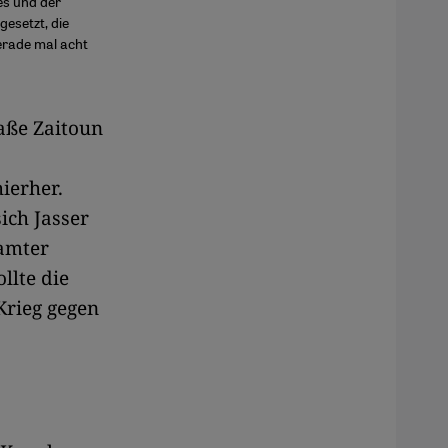
es und der
esetzt, die
gerade mal acht
aße Zaitoun
ierher.
ich Jasser
eamter
llte die
Krieg gegen