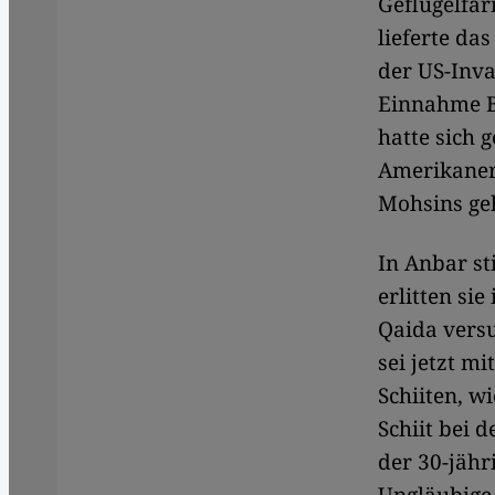
Geflügelfar
lieferte da
der US-Inva
Einnahme B
hatte sich 
Amerikaner 
Mohsins geh
In Anbar st
erlitten sie
Qaida versu
sei jetzt m
Schiiten, w
Schiit bei 
der 30-jähr