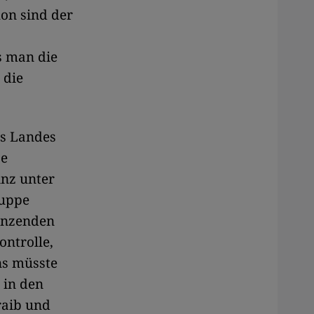
on sind der
s man die
 die
es Landes
pe
inz unter
ruppe
renzenden
ontrolle,
ns müsste
 in den
raib und