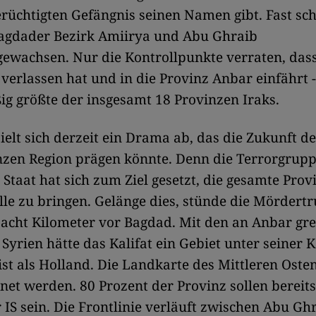
üchtigten Gefängnis seinen Namen gibt. Fast sch
Bagdader Bezirk Amiirya und Abu Ghraib
wachsen. Nur die Kontrollpunkte verraten, das
verlassen hat und in die Provinz Anbar einfährt -
g größte der insgesamt 18 Provinzen Iraks.
ielt sich derzeit ein Drama ab, das die Zukunft d
nzen Region prägen könnte. Denn die Terrorgrup
 Staat hat sich zum Ziel gesetzt, die gesamte Prov
lle zu bringen. Gelänge dies, stünde die Mördert
 acht Kilometer vor Bagdad. Mit den an Anbar g
 Syrien hätte das Kalifat ein Gebiet unter seiner K
ist als Holland. Die Landkarte des Mittleren Oste
net werden. 80 Prozent der Provinz sollen bereits
IS sein. Die Frontlinie verläuft zwischen Abu Gh