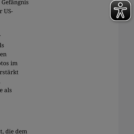
s Gefängnis
r US-
r
ls
hen
otos im
rstärkt
m
e als
t, die dem