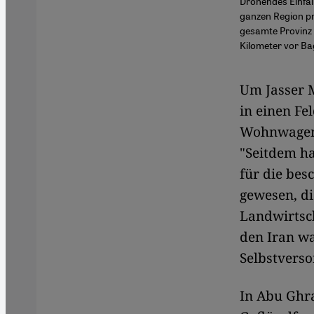
Drohendes Einfall
ganzen Region pr
gesamte Provinz u
Kilometer vor Ba
Um Jasser 
in einen Fe
Wohnwagen 
"Seitdem ha
für die be
gewesen, di
Landwirtsch
den Iran wa
Selbstverso
In Abu Ghr