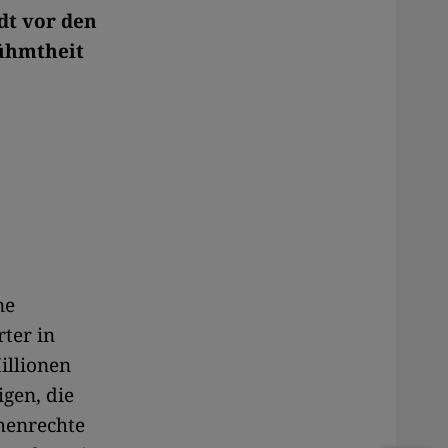
dt vor den
rühmtheit
ne
ter in
illionen
gen, die
henrechte