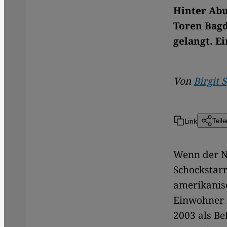
Hinter Abu
Toren Bagd
gelangt. E
Von
Birgit 
Link
Teile
Wenn der Na
Schockstarr
amerikanisc
Einwohner z
2003 als B