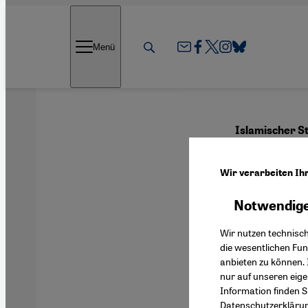
Direkt zum Inhalt springen
Menü
Islamischer St
Abu 
Wir verarbeiten Ih
Anba
Notwendige
Wir nutzen technisc
die wesentlichen Fu
anbieten zu können. 
Deutsch
nur auf unseren eig
Information finden S
Datenschutzerkläru