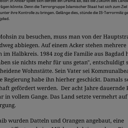
stor: In Anbar spielt sich derzeit ein Drama ab, das die Zukunft des Land
ägen könnte. Denn die Terrorgruppe Islamischer Staat hat sich zum Ziel g
nter ihre Kontrolle zu bringen. Gelänge dies, stünde die IS-Terrormiliz 
gdad.
Mohsin zu besuchen, muss man von der Hauptstr
ldweg abbiegen. Auf einem Acker stehen mehrere
im Halbkreis. 1984 zog die Familie aus Bagdad h
ben sie nichts mehr für uns getan", entschuldigt s
scheidene Wohnstätte. Sein Vater sei Kommunalb
e Regierung habe ihn hierher geschickt. Damals so
aft gefördert werden. Der acht Jahre dauernde 
r in vollem Gange. Das Land setzte vermehrt auf
rgung.
aib wurden Datteln und Orangen angebaut, eine