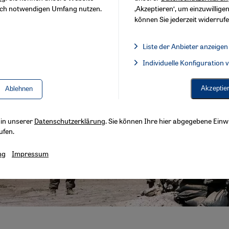
sch notwendigen Umfang nutzen.
‚Akzeptieren‘, um einzuwilligen
können Sie jederzeit widerrufe
Liste der Anbieter anzeigen
Liste der Anbieter:
Individuelle Konfiguration
Facebook Embed / Facebook 
Akzeptie
Ablehnen
s in unserer
Datenschutzerklärung
. Sie können Ihre hier abgegebene Einwi
ufen.
ng
Impressum