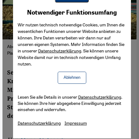
Youtube Embed
Akzeptieren
Notwendiger Funktionsumfang
Google Maps Embed
Wir nutzen technisch notwendige Cookies, um Ihnen die
wesentlichen Funktionen unserer Website anbieten zu
können. Ihre Daten verarbeiten wir dann nur auf
unseren eigenen Systemen. Mehr Information finden Sie
Abdul Latif Al-Jaradi inspiziert die Kaffeebohnen auf einer
in unserer
Datenschutzerklärung
. Sie können unsere
Plantage (Foto: privat).
Website damit nur im technisch notwendigen Umfang
nutzen.
Seit acht Jahren versinkt der Jemen im
Ablehnen
Krieg. Doch inmitten der ökonomischen
Misere hat die junge Generation ein
Lesen Sie alle Details in unserer
Datenschutzerklärung
.
Produkt neu entdeckt, das zu den zentralen
Sie können Ihre hier abgegebene Einwilligung jederzeit
Stützen der jemenitischen Wirtschaft zählt:
einsehen und widerrufen.
den Kaffee.
Datenschutzerklärung
Impressum