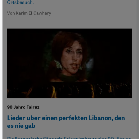
Ortsbesuch.
Von Karim El-Gawhary
90 Jahre Fairuz
Lieder über einen perfekten Libanon, den
es nie gab
Die libanesische Sängerin Fairuz ist heute eine 90-jährige