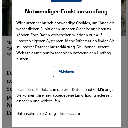
Youtube Embed
Akzeptieren
Notwendiger Funktionsumfang
Google Maps Embed
Wir nutzen technisch notwendige Cookies, um Ihnen die
wesentlichen Funktionen unserer Website anbieten zu
können. Ihre Daten verarbeiten wir dann nur auf
unseren eigenen Systemen. Mehr Information finden Sie
Die Narben des Krieges: ein von Einschusslöchern übersätes
in unserer
Datenschutzerklärung
. Sie können unsere
Gebäude entlang der ehemaligen Grünen Linie in Beirut, April
Website damit nur im technisch notwendigen Umfang
2025. (Foto: picture alliance / ZUMAPRESS.com | M. Naamani)
nutzen.
Ablehnen
Fünfzig Jahre nach seinem Ausbruch prägt
der Bürgerkrieg noch immer den Libanon.
Seit 1990 beherrschen Gewalt, Besatzung,
Lesen Sie alle Details in unserer
Datenschutzerklärung
.
Sie können Ihre hier abgegebene Einwilligung jederzeit
politische Lähmung und wirtschaftlicher
einsehen und widerrufen.
Niedergang das Land. Es stellt sich die
Frage: Ist der Krieg wirklich zu Ende?
Datenschutzerklärung
Impressum