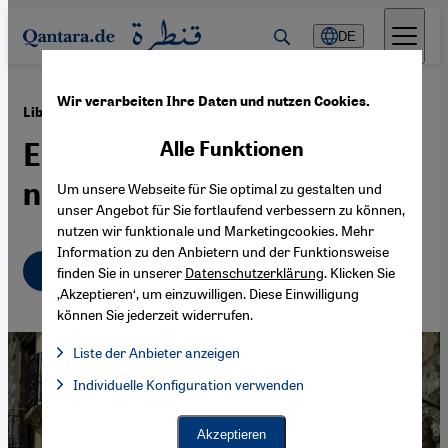
Direkt zum Inhalt springen
DE
Wir verarbeiten Ihre Daten und nutzen Cookies.
·
03.07.2025
Libanons Bürgerkrieg
Eine Nachkriegszeit gab es
Alle Funktionen
nie
Um unsere Webseite für Sie optimal zu gestalten und
unser Angebot für Sie fortlaufend verbessern zu können,
nutzen wir funktionale und Marketingcookies. Mehr
Information zu den Anbietern und der Funktionsweise
Deutsch
English
عربي
finden Sie in unserer
Datenschutzerklärung
. Klicken Sie
‚Akzeptieren‘, um einzuwilligen. Diese Einwilligung
können Sie jederzeit widerrufen.
Liste der Anbieter anzeigen
Liste der Anbieter:
Individuelle Konfiguration verwenden
Facebook Embed / Facebook Connect
Facebook Embed / Facebook Connect, Google Maps Embed, Go
Google Tag Manager
Twitter Embed
Akzeptieren
Instagram Embed