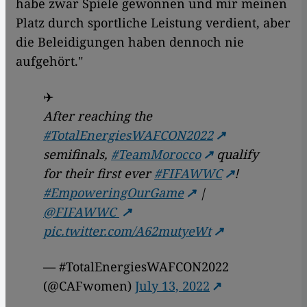
habe zwar Spiele gewonnen und mir meinen
Platz durch sportliche Leistung verdient, aber
die Beleidigungen haben dennoch nie
aufgehört."
✈️
After reaching the
#TotalEnergiesWAFCON2022
semifinals,
#TeamMorocco
qualify
for their first ever
#FIFAWWC
!
#EmpoweringOurGame
|
@FIFAWWC
pic.twitter.com/A62mutyeWt
— #TotalEnergiesWAFCON2022
(@CAFwomen)
July 13, 2022