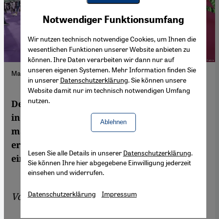
Youtube Embed
Akzeptieren
Notwendiger Funktionsumfang
Google Maps Embed
Wir nutzen technisch notwendige Cookies, um Ihnen die
wesentlichen Funktionen unserer Website anbieten zu
können. Ihre Daten verarbeiten wir dann nur auf
unseren eigenen Systemen. Mehr Information finden Sie
Marokko Woman Africa Cup of Nations; Foto: Picture Alliance
in unserer
Datenschutzerklärung
. Sie können unsere
Website damit nur im technisch notwendigen Umfang
nutzen.
Der Afrika-Cup der Frauen in diesem Jahr
in Marokko war ein voller Erfolg. Mit der
Ablehnen
marokkanischen Mannschaft hat sich das
erste arabische Frauen-Fußballteam für
Lesen Sie alle Details in unserer
Datenschutzerklärung
.
eine Weltmeisterschaft qualifiziert.
Sie können Ihre hier abgegebene Einwilligung jederzeit
einsehen und widerrufen.
Datenschutzerklärung
Impressum
Von
John Duerden