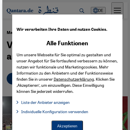
Direkt zum Inhalt springen
DE
Wir verarbeiten Ihre Daten und nutzen Cookies.
·
11.09.2022
Marokkos Fußballerinnen
Vorreiterinnen im
Alle Funktionen
arabischen Frauenfußball
Um unsere Webseite für Sie optimal zu gestalten und
unser Angebot für Sie fortlaufend verbessern zu können,
nutzen wir funktionale und Marketingcookies. Mehr
Information zu den Anbietern und der Funktionsweise
Deutsch
English
عربي
finden Sie in unserer
Datenschutzerklärung
. Klicken Sie
‚Akzeptieren‘, um einzuwilligen. Diese Einwilligung
können Sie jederzeit widerrufen.
Liste der Anbieter anzeigen
Liste der Anbieter:
Individuelle Konfiguration verwenden
Facebook Embed / Facebook Connect
Facebook Embed / Facebook Connect, Google Maps Embed, Go
Google Tag Manager
Twitter Embed
Akzeptieren
Instagram Embed