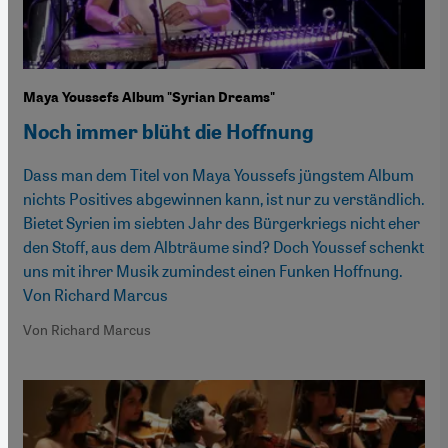
Maya Youssefs Album "Syrian Dreams"
Noch immer blüht die Hoffnung
Dass man dem Titel von Maya Youssefs jüngstem Album
nichts Positives abgewinnen kann, ist nur zu verständlich.
Bietet Syrien im siebten Jahr des Bürgerkriegs nicht eher
den Stoff, aus dem Albträume sind? Doch Youssef schenkt
uns mit ihrer Musik zumindest einen Funken Hoffnung.
Von Richard Marcus
Von Richard Marcus