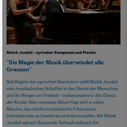
Malek Jandali – syrischer Komponist und Pianist
"Die Magie der Musik überwindet alle
Grenzen"
Seit Beginn der syrischen Revolution stellt Malek Jandali
sein musikalisches Schaffen in den Dienst der Menschen
und ihr Ringen um Freiheit – insbesondere in den Dienst
der Kinder. Sein neuestes Album fügt sich in seine
Mission, das reiche musikalische Erbe seines
Heimatlandes zu bewahren und darzustellen. Mit Malek
Jandali sprach Susannah Tarbush exklusiv für