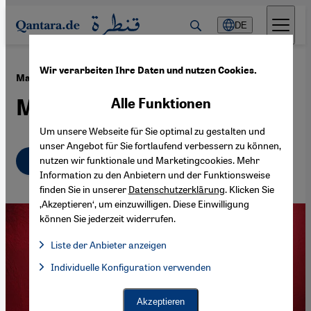
Direkt zum Inhalt springen
DE
Wir verarbeiten Ihre Daten und nutzen Cookies.
·
08.08.2022
Maya Youssefs Album "Finding Home“
Musik als Ort der Hoffnung
Alle Funktionen
Um unsere Webseite für Sie optimal zu gestalten und
unser Angebot für Sie fortlaufend verbessern zu können,
Deutsch
English
nutzen wir funktionale und Marketingcookies. Mehr
عربي
Information zu den Anbietern und der Funktionsweise
finden Sie in unserer
Datenschutzerklärung
. Klicken Sie
‚Akzeptieren‘, um einzuwilligen. Diese Einwilligung
können Sie jederzeit widerrufen.
Liste der Anbieter anzeigen
Liste der Anbieter:
Individuelle Konfiguration verwenden
Facebook Embed / Facebook Connect
Facebook Embed / Facebook Connect, Google Maps Embed, Go
Google Tag Manager
Twitter Embed
Akzeptieren
Instagram Embed