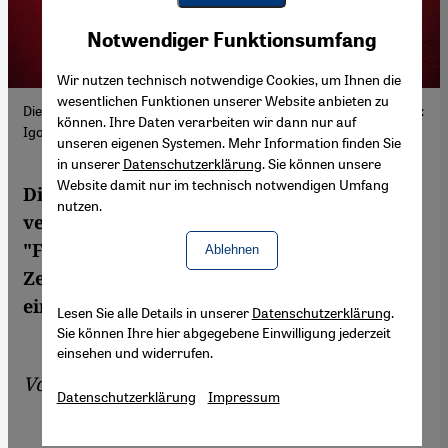
Youtube Embed
Akzeptieren
Notwendiger Funktionsumfang
Google Maps Embed
Wir nutzen technisch notwendige Cookies, um Ihnen die
wesentlichen Funktionen unserer Website anbieten zu
Die syrisch-britische Sängerin und Musikerin Maya Youssef; Foto:
können. Ihre Daten verarbeiten wir dann nur auf
Igorstudio
unseren eigenen Systemen. Mehr Information finden Sie
in unserer
Datenschutzerklärung
. Sie können unsere
Website damit nur im technisch notwendigen Umfang
Die Syrerin und Wahlbritin Maya Youssef
nutzen.
verarbeitet auf ihrem zweiten Album
"Finding Home“ Gefühle von Verlust und
Ablehnen
Zerstörung und gelangt musikalisch an
einen Ort jenseits von Krieg und Gewalt.
Lesen Sie alle Details in unserer
Datenschutzerklärung
.
Sie können Ihre hier abgegebene Einwilligung jederzeit
einsehen und widerrufen.
Von
Stefan Franzen
Datenschutzerklärung
Impressum