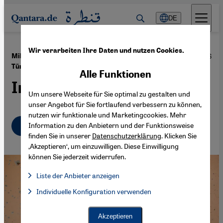
Direkt zum Inhalt springen
DE
Wir verarbeiten Ihre Daten und nutzen Cookies.
·
04.02.2016
Militäreinsatz gegen die PKK im Südosten der
Türkei
Alle Funktionen
Im Belagerungszustand
Um unsere Webseite für Sie optimal zu gestalten und
unser Angebot für Sie fortlaufend verbessern zu können,
nutzen wir funktionale und Marketingcookies. Mehr
Deutsch
English
Information zu den Anbietern und der Funktionsweise
finden Sie in unserer
Datenschutzerklärung
. Klicken Sie
‚Akzeptieren‘, um einzuwilligen. Diese Einwilligung
können Sie jederzeit widerrufen.
Liste der Anbieter anzeigen
Liste der Anbieter:
Individuelle Konfiguration verwenden
Facebook Embed / Facebook Connect
Facebook Embed / Facebook Connect, Google Maps Embed, Go
Google Tag Manager
Twitter Embed
Akzeptieren
Instagram Embed