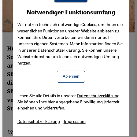
Youtube Embed
Akzeptieren
Notwendiger Funktionsumfang
Google Maps Embed
Wir nutzen technisch notwendige Cookies, um Ihnen die
wesentlichen Funktionen unserer Website anbieten zu
können. Ihre Daten verarbeiten wir dann nur auf
unseren eigenen Systemen. Mehr Information finden Sie
Hunderte Tote und zerstörte Stadtviertel.
in unserer
Datenschutzerklärung
. Sie können unsere
So die Bilanz des seit Dezember
Website damit nur im technisch notwendigen Umfang
nutzen.
andauernden Militäreinsatzes in der
Südosttürkei. Seit knapp zwei Monaten hat
Ablehnen
die türkische Armee im kurdisch geprägten
Südosten des Landes eine Ausgangsperre
Lesen Sie alle Details in unserer
Datenschutzerklärung
.
verhängt. Aus Diyarbakir berichtet Tom
Sie können Ihre hier abgegebene Einwilligung jederzeit
Stevenson.
einsehen und widerrufen.
Datenschutzerklärung
Impressum
Von
Tom Stevenson