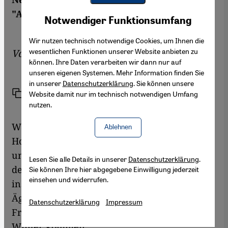
Youtube Embed
"Arabischen Frühlings".
Akzeptieren
Notwendiger Funktionsumfang
Google Maps Embed
Wir nutzen technisch notwendige Cookies, um Ihnen die
wesentlichen Funktionen unserer Website anbieten zu
Von
Martina Sabra
können. Ihre Daten verarbeiten wir dann nur auf
unseren eigenen Systemen. Mehr Information finden Sie
in unserer
Datenschutzerklärung
. Sie können unsere
Link
Drucken
Website damit nur im technisch notwendigen Umfang
Teilen
nutzen.
War da was? Wo ist sie hin, die Welle der
Ablehnen
Hoffnung, die Anfang 2011 über Nordafrika
und den Nahen Osten schwappte? Angesichts
Lesen Sie alle Details in unserer
Datenschutzerklärung
.
der Gräuel in Libyen und Syrien und der
Sie können Ihre hier abgegebene Einwilligung jederzeit
einsehen und widerrufen.
instabilen politischen Lage in Tunesien und
Ägypten sehen nach dem "Arabischen
Datenschutzerklärung
Impressum
Frühling" viele einen langen, ungemütlichen
Winter kommen.