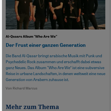
Al-Qasars Album "Who Are We“
Der Frust einer ganzen Generation
Die Band Al-Qasar bringt arabische Musik mit Punk und
Psychedelic Rock zusammen und erschafft dabei etwas
ganz Neues. Das Album "Who Are We“ ist eine subversive
Reise in urbane Landschaften, in denen weltweit eine neue
Generation von Arabern zuhause ist.
Von Richard Marcus
Mehr zum Thema