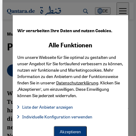
Direkt zum Inhalt springen
DE
Wir verarbeiten Ihre Daten und nutzen Cookies.
·
21.09.2011
Musik der arabischen Revolutionen
Pop, Pathos, Poesie
Alle Funktionen
Um unsere Webseite für Sie optimal zu gestalten und
unser Angebot für Sie fortlaufend verbessern zu können,
Deutsch
English
nutzen wir funktionale und Marketingcookies. Mehr
عربي
Information zu den Anbietern und der Funktionsweise
finden Sie in unserer
Datenschutzerklärung
. Klicken Sie
‚Akzeptieren‘, um einzuwilligen. Diese Einwilligung
Welche Musik prägte die Revolutionen in
können Sie jederzeit widerrufen.
Tunesien und Ägypten Anfang 2011? Wie
Liste der Anbieter anzeigen
haben Musikschaffende in den Ländern auf
Liste der Anbieter:
Individuelle Konfiguration verwenden
Facebook Embed / Facebook Connect
die politischen Umstürze reagiert? Ein
Facebook Embed / Facebook Connect, Google Maps Embed, Go
Google Tag Manager
neues Album des Weltmusiklabels "World
Twitter Embed
Akzeptieren
Network" präsentiert Musik des
Instagram Embed