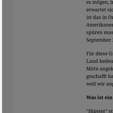
es mögen, i
erwartet si
ist das in 
Amerikaner 
spüren mus
September 2
Für diese 
Land bedeut
Mitte angek
geschafft h
weil wir an
Was ist ei
"Hipster" s