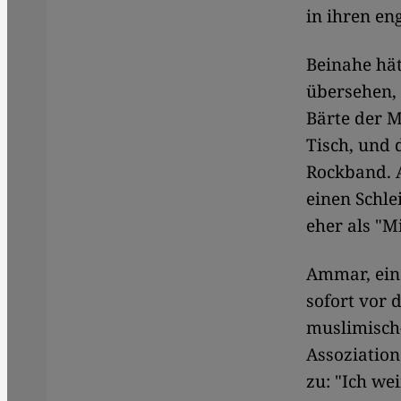
in ihren en
Beinahe hät
übersehen, 
Bärte der M
Tisch, und 
Rockband. A
einen Schle
eher als "M
Ammar, ein 
sofort vor 
muslimisch-
Assoziation
zu: "Ich wei