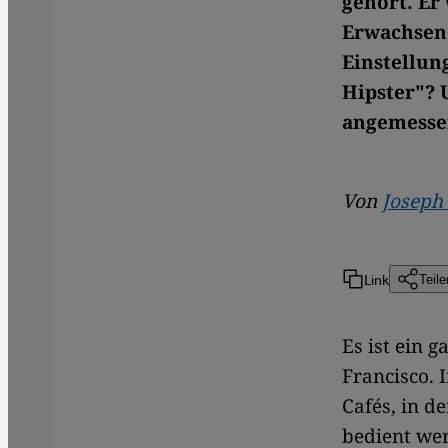
gehört. Er
Erwachsene
Einstellun
Hipster"? 
angemesse
Von
Joseph
Link
Teile
Es ist ein 
Francisco. 
Cafés, in d
bedient wer