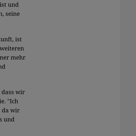
ist und
n, seine
nft, ist
 weiteren
aner mehr
nd
, dass wir
e. "Ich
 da wir
s und