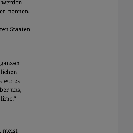
u werden,
er' nennen,
ten Staaten
.
 ganzen
tlichen
s wir es
ber uns,
lime."
, meist