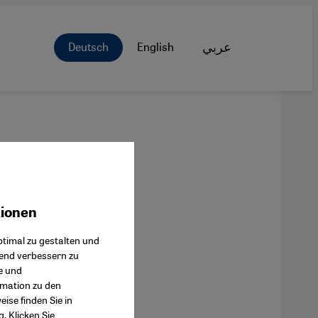
Deutsch
English
عربي
tionen
ok Connect
timal zu gestalten und
fend verbessern zu
e und
rmation zu den
ise finden Sie in
g
. Klicken Sie