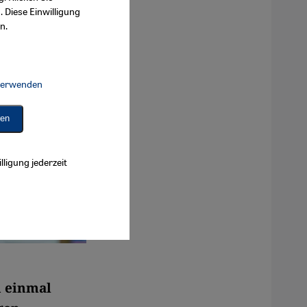
. Diese Einwilligung
n.
 verwenden
Connect, Google Maps Embed, Google Tag Manager, Instagram Embed, 
ren
lligung jederzeit
n einmal