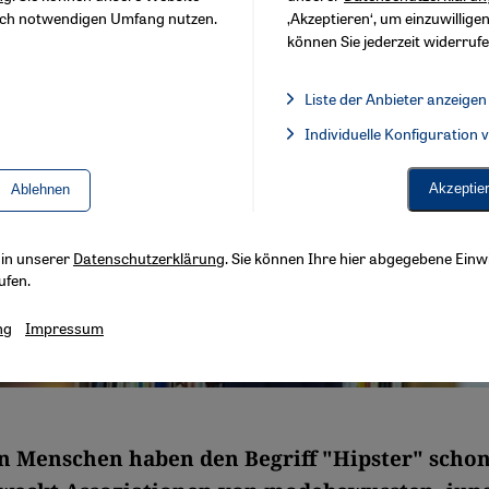
sch notwendigen Umfang nutzen.
‚Akzeptieren‘, um einzuwilligen
können Sie jederzeit widerrufe
Liste der Anbieter anzeigen
Liste der Anbieter:
Individuelle Konfiguration
Facebook Embed / Facebook 
Akzeptie
Ablehnen
s in unserer
Datenschutzerklärung
. Sie können Ihre hier abgegebene Einwi
ufen.
ng
Impressum
n Menschen haben den Begriff "Hipster" scho