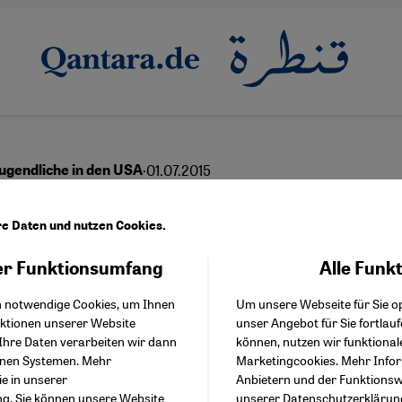
·
01.07.2015
ugendliche in den USA
"Mipster"-Phänomen
re Daten und nutzen Cookies.
r Funktionsumfang
Alle Funk
Facebook Embed / Facebo
Akzeptieren
Google Tag Manager
English
عربي
h notwendige Cookies, um Ihnen
Um unsere Webseite für Sie op
Twitter Embed
nktionen unserer Website
unser Angebot für Sie fortlau
Instagram Embed
Ihre Daten verarbeiten wir dann
können, nutzen wir funktional
Youtube Embed
enen Systemen. Mehr
Marketingcookies. Mehr Info
Google Maps Embed
ie in unserer
Anbietern und der Funktionswe
ng
. Sie können unsere Website
unserer
Datenschutzerklärun