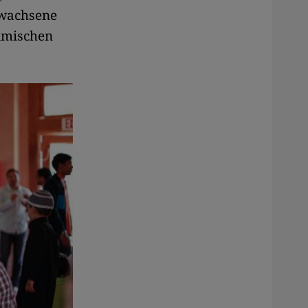
rwachsene
imischen