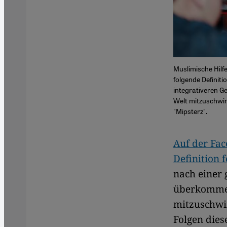
Muslimische Hilf
folgende Definiti
integrativeren G
Welt mitzuschwim
"Mipsterz".
Auf der Fa
Definition f
nach einer 
überkommene
mitzuschwi
Folgen diese