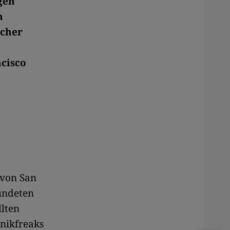
gen
n
scher
cisco
 von San
ründeten
llten
hnikfreaks