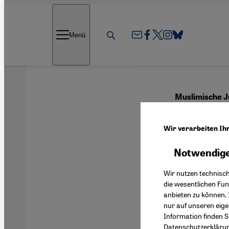
Direkt zum Inhalt springen
Menü
Muslimische J
Das 
Wir verarbeiten Ih
Notwendige
Deutsch
Wir nutzen technisc
die wesentlichen Fu
anbieten zu können. 
nur auf unseren eig
Information finden S
Datenschutzerkläru