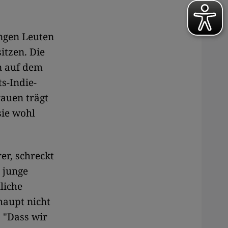
ungen Leuten
itzen. Die
n auf dem
s-Indie-
rauen trägt
sie wohl
er, schreckt
r junge
liche
haupt nicht
. "Dass wir