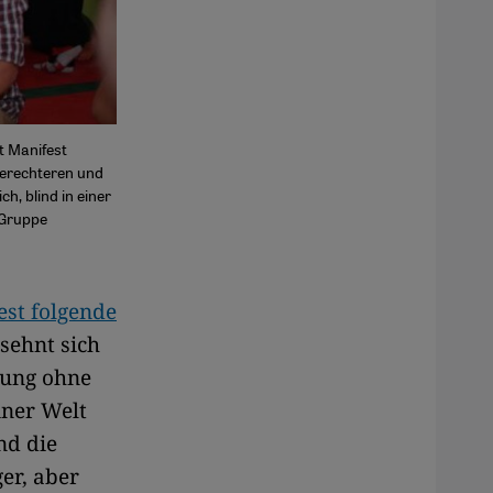
t Manifest
 gerechteren und
, blind in einer
-Gruppe
est folgende
 sehnt sich
nung ohne
iner Welt
nd die
ger, aber