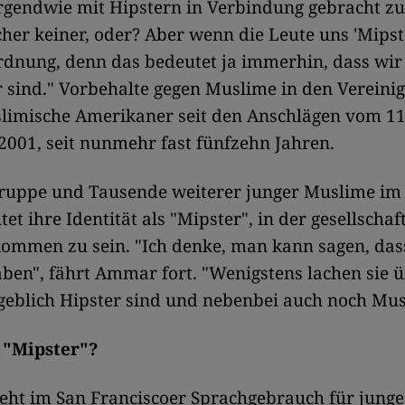
rgendwie mit Hipstern in Verbindung gebracht z
cher keiner, oder? Aber wenn die Leute uns 'Mipst
Ordnung, denn das bedeutet ja immerhin, dass wir
sind." Vorbehalte gegen Muslime in den Vereinig
limische Amerikaner seit den Anschlägen vom 11
001, seit nunmehr fast fünfzehn Jahren.
Gruppe und Tausende weiterer junger Muslime im
et ihre Identität als "Mipster", in der gesellschaf
ommen zu sein. "Ich denke, man kann sagen, das
aben", fährt Ammar fort. "Wenigstens lachen sie ü
geblich Hipster sind und nebenbei auch noch Mus
n "Mipster"?
teht im San Franciscoer Sprachgebrauch für junge