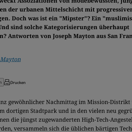
 weckt Assoziationen von modebewussten, jun
n der urbanen Mittelschicht mit progressive
gen. Doch was ist ein "Mipster"? Ein "muslimi
Und sind solche Kategorisierungen überhaupt
n? Antworten von Joseph Mayton aus San Fran
 Mayton
Drucken
n
ganz gewöhnlicher Nachmittag im Mission-Distrikt
Im dortigen Stadtpark und in den vielen neu geg
enen die jüngst zugewanderten High-Tech-Angeste
den, versammeln sich die üblichen bärtigen Tec