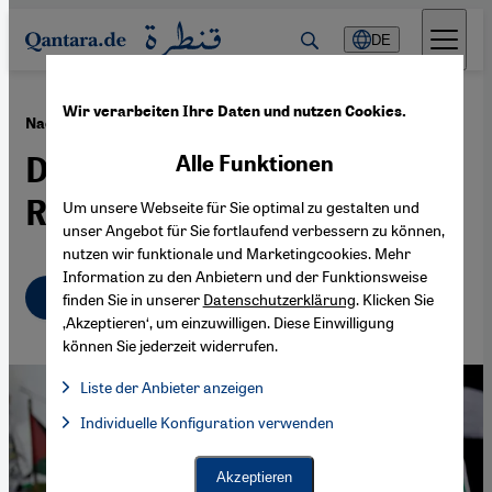
Direkt zum Inhalt springen
DE
Wir verarbeiten Ihre Daten und nutzen Cookies.
·
26.01.2018
Nach Trumps Jerusalem-Entscheidung
Droht eine neue
Alle Funktionen
Radikalisierungswelle?
Um unsere Webseite für Sie optimal zu gestalten und
unser Angebot für Sie fortlaufend verbessern zu können,
nutzen wir funktionale und Marketingcookies. Mehr
Information zu den Anbietern und der Funktionsweise
Deutsch
English
عربي
finden Sie in unserer
Datenschutzerklärung
. Klicken Sie
‚Akzeptieren‘, um einzuwilligen. Diese Einwilligung
können Sie jederzeit widerrufen.
Liste der Anbieter anzeigen
Liste der Anbieter:
Individuelle Konfiguration verwenden
Facebook Embed / Facebook Connect
Facebook Embed / Facebook Connect, Google Maps Embed, Go
Google Tag Manager
Twitter Embed
Akzeptieren
Instagram Embed