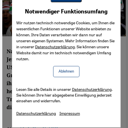
Youtube Embed
Akzeptieren
Notwendiger Funktionsumfang
Google Maps Embed
Wir nutzen technisch notwendige Cookies, um Ihnen die
wesentlichen Funktionen unserer Website anbieten zu
können. Ihre Daten verarbeiten wir dann nur auf
unseren eigenen Systemen. Mehr Information finden Sie
in unserer
Datenschutzerklärung
. Sie können unsere
Nach der umstrittenen Anerkennung
Website damit nur im technisch notwendigen Umfang
Jerusalems als Hauptstadt Israels durch die
nutzen.
US-Regierung bemühen sich islamistische
Ablehnen
Gruppen, die Entscheidung als Beleg für
ihre Theorie eines "Kriegs gegen den Islam"
Lesen Sie alle Details in unserer
Datenschutzerklärung
.
heranzuziehen. Die einseitige Politik
Sie können Ihre hier abgegebene Einwilligung jederzeit
Trumps im Nahostkonflikt spielt ihnen
einsehen und widerrufen.
direkt in die Hände. Von Abdalhadi Alijla
Datenschutzerklärung
Impressum