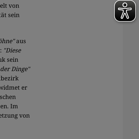
elt von
tät sein
öhne"
aus
:
"Diese
uk sein
 der Dinge"
tbezirk
 widmet er
ischen
hen. Im
setzung von