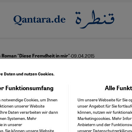
·
09.04.2015
Roman "Diese Fremdheit in mir"
eise in eine verlorene W
re Daten und nutzen Cookies.
r Funktionsumfang
Alle Funk
Facebook Embed / Facebo
Akzeptieren
Google Tag Manager
English
عربي
h notwendige Cookies, um Ihnen
Um unsere Webseite für Sie op
Twitter Embed
nktionen unserer Website
unser Angebot für Sie fortlau
Instagram Embed
Ihre Daten verarbeiten wir dann
können, nutzen wir funktional
Youtube Embed
enen Systemen. Mehr
Marketingcookies. Mehr Info
Google Maps Embed
ie in unserer
Anbietern und der Funktionswe
ng
. Sie können unsere Website
unserer
Datenschutzerklärun