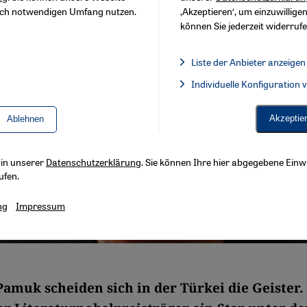
sch notwendigen Umfang nutzen.
‚Akzeptieren‘, um einzuwilligen
können Sie jederzeit widerrufe
Liste der Anbieter anzeigen
Liste der Anbieter:
Individuelle Konfiguration
Facebook Embed / Facebook 
Akzeptie
Ablehnen
s in unserer
Datenschutzerklärung
. Sie können Ihre hier abgegebene Einwi
ufen.
ng
Impressum
amuk scheiden sich in der Türkei die Geister.