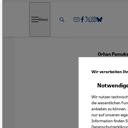
Direkt zum Inhalt springen
Menü
Orhan Pamuks 
Zeitr
Wir verarbeiten Ih
Notwendige
Deutsch
Wir nutzen technisc
die wesentlichen Fu
anbieten zu können. 
nur auf unseren eig
Information finden S
Datenschutzerkläru