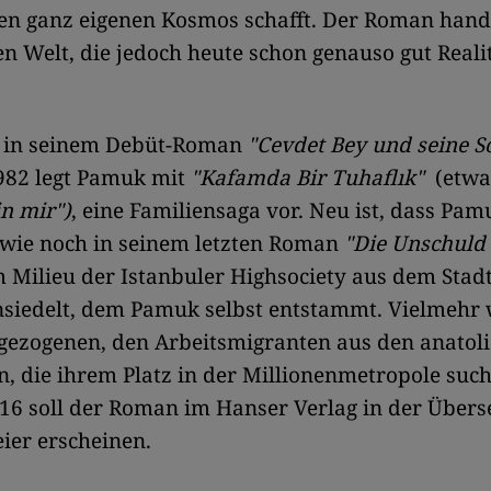
en ganz eigenen Kosmos schafft. Der Roman hand
ven Welt, die jedoch heute schon genauso gut Reali
s in seinem Debüt-Roman
"Cevdet Bey und seine S
982 legt Pamuk mit
"Kafamda Bir Tuhaflık"
(etwa
n mir")
, eine Familiensaga vor. Neu ist, dass Pam
 wie noch in seinem letzten Roman
"Die Unschuld
 Milieu der Istanbuler Highsociety aus dem Stad
nsiedelt, dem Pamuk selbst entstammt. Vielmehr
gezogenen, den Arbeitsmigranten aus den anatol
n, die ihrem Platz in der Millionenmetropole suc
16 soll der Roman im Hanser Verlag in der Über
ier erscheinen.