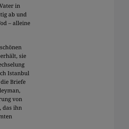
Vater in
itig ab und
od – alleine
 schönen
erhält, sie
wechselung
ach Istanbul
die Briefe
üleyman,
hrung von
, das ihn
amten