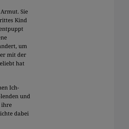
 Armut. Sie
rittes Kind
 entpuppt
ene
andert, um
 er mit der
eliebt hat
nen Ich-
kblenden und
 ihre
ichte dabei