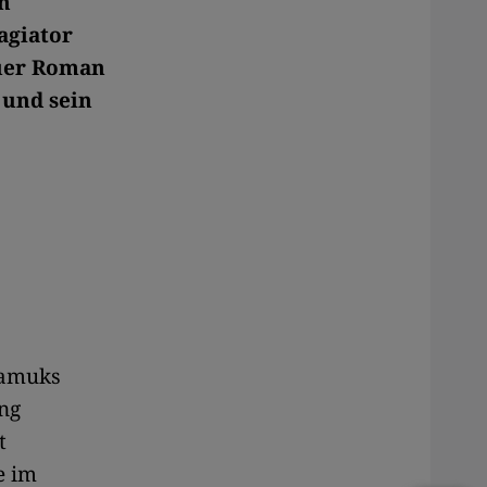
en
agiator
euer Roman
 und sein
Pamuks
ng
t
e im