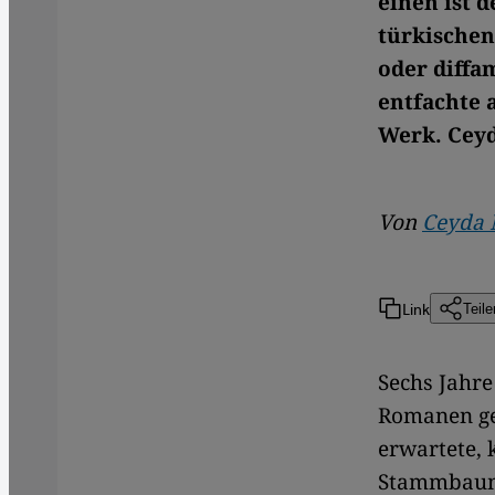
einen ist 
türkischen
oder diffa
entfachte 
Werk. Ceyd
Von
Ceyda 
Link
Teile
Sechs Jahre
Romanen ge
erwartete, 
Stammbaum 