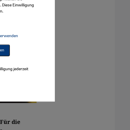
. Diese Einwilligung
n.
 verwenden
Connect, Google Maps Embed, Google Tag Manager, Instagram Embed, 
ren
lligung jederzeit
 Für die