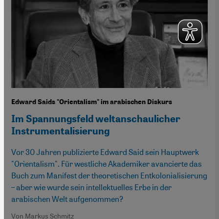
Edward Saids "Orientalism" im arabischen Diskurs
Im Spannungsfeld weltanschaulicher
Instrumentalisierung
Vor 30 Jahren publizierte Edward Said sein Hauptwerk
"Orientalism". Für westliche Akademiker avancierte das
Buch zum Manifest der theoretischen Entkolonialisierung
– aber wie wurde sein intellektuelles Erbe in der
arabischen Welt aufgenommen?
Von Markus Schmitz