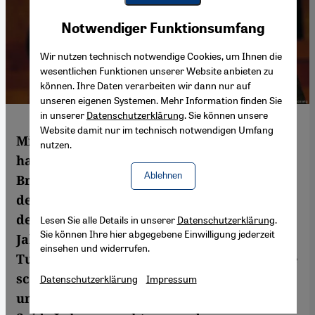
Youtube Embed
Akzeptieren
Notwendiger Funktionsumfang
Google Maps Embed
Wir nutzen technisch notwendige Cookies, um Ihnen die
wesentlichen Funktionen unserer Website anbieten zu
können. Ihre Daten verarbeiten wir dann nur auf
unseren eigenen Systemen. Mehr Information finden Sie
in unserer
Datenschutzerklärung
. Sie können unsere
Website damit nur im technisch notwendigen Umfang
Mit "Places of Mind: A Life of Edward Said“
nutzen.
hat der Kulturwisseschaftler Timothy
Ablehnen
Brennan von der Universität Minnesota in
den USA die detaillierte Biographie eines
der wichtigsten Intellektuellen des 20.
Lesen Sie alle Details in unserer
Datenschutzerklärung
.
Sie können Ihre hier abgegebene Einwilligung jederzeit
Jahrhunderts vorgelegt. Im Interview mit
einsehen und widerrufen.
Tugrul von Mende spricht Brennan über die
schwierige Herausforderung, den vielen
Datenschutzerklärung
Impressum
unterschiedlichen Aspekten von Edward