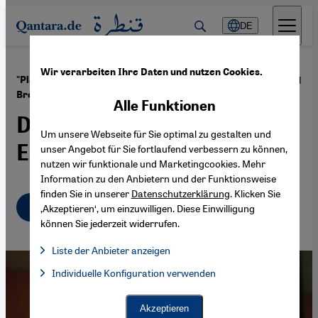
Direkt zum Inhalt springen
DE
Wir verarbeiten Ihre Daten und nutzen Cookies.
·
13.07.2021
"Places of Mind: A Life of Edward Said" von Timothy
Brennan
Alle Funktionen
Das Vermächtnis von
Um unsere Webseite für Sie optimal zu gestalten und
Edward Said
unser Angebot für Sie fortlaufend verbessern zu können,
nutzen wir funktionale und Marketingcookies. Mehr
Information zu den Anbietern und der Funktionsweise
finden Sie in unserer
Datenschutzerklärung
. Klicken Sie
Deutsch
English
عربي
‚Akzeptieren‘, um einzuwilligen. Diese Einwilligung
können Sie jederzeit widerrufen.
Liste der Anbieter anzeigen
Liste der Anbieter:
Individuelle Konfiguration verwenden
Facebook Embed / Facebook Connect
Facebook Embed / Facebook Connect, Google Maps Embed, Go
Google Tag Manager
Twitter Embed
Akzeptieren
Instagram Embed