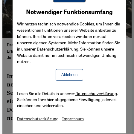
Youtube Embed
Akzeptieren
Notwendiger Funktionsumfang
Google Maps Embed
Wir nutzen technisch notwendige Cookies, um Ihnen die
wesentlichen Funktionen unserer Website anbieten zu
können. Ihre Daten verarbeiten wir dann nur auf
unseren eigenen Systemen. Mehr Information finden Sie
Der Captagon-Handel ist zurückgegangen, aber nicht zum
in unserer
Datenschutzerklärung
. Sie können unsere
Erliegen gekommen: Verbrennung von Pillen in Damaskus,
Website damit nur im technisch notwendigen Umfang
Januar 2020 (Foto: Picture Alliance/Anadolu/H. Hac Omer)
nutzen.
Ablehnen
Im Krieg stark gewachsen, floriert auch im
neuen Syrien die informelle Wirtschaft.
Sexarbeiter*innen und Drogenbosse haben
Lesen Sie alle Details in unserer
Datenschutzerklärung
.
Sie können Ihre hier abgegebene Einwilligung jederzeit
sich auf die neuen Bedingungen eingestellt.
einsehen und widerrufen.
Der teils rechtsfreie Raum schreckt
notwendige Investoren ab.
Datenschutzerklärung
Impressum