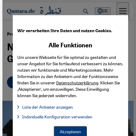
Direkt zum Inhalt springen
DE
Wir verarbeiten Ihre Daten und nutzen Cookies.
·
16.09.2025
Prostitution, Drogen und Geldhandel in Syrien
Neuer Anstrich, alte
Alle Funktionen
Gebrechen
Um unsere Webseite für Sie optimal zu gestalten und
unser Angebot für Sie fortlaufend verbessern zu können,
nutzen wir funktionale und Marketingcookies. Mehr
Information zu den Anbietern und der Funktionsweise
Deutsch
English
عربي
finden Sie in unserer
Datenschutzerklärung
. Klicken Sie
‚Akzeptieren‘, um einzuwilligen. Diese Einwilligung
können Sie jederzeit widerrufen.
Liste der Anbieter anzeigen
Liste der Anbieter:
Individuelle Konfiguration verwenden
Facebook Embed / Facebook Connect
Facebook Embed / Facebook Connect, Google Maps Embed, Go
Google Tag Manager
Twitter Embed
Akzeptieren
Instagram Embed