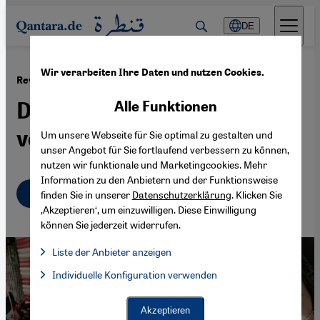
Direkt zum Inhalt springen
DE
Wir verarbeiten Ihre Daten und nutzen Cookies.
·
09.03.2020
Revolutionäre Frauen im Irak
Die weiblichen Sanitäter
Alle Funktionen
vom Tahrir-Platz
Um unsere Webseite für Sie optimal zu gestalten und
unser Angebot für Sie fortlaufend verbessern zu können,
nutzen wir funktionale und Marketingcookies. Mehr
Information zu den Anbietern und der Funktionsweise
Deutsch
English
عربي
finden Sie in unserer
Datenschutzerklärung
. Klicken Sie
‚Akzeptieren‘, um einzuwilligen. Diese Einwilligung
können Sie jederzeit widerrufen.
Liste der Anbieter anzeigen
Liste der Anbieter:
Individuelle Konfiguration verwenden
Facebook Embed / Facebook Connect
Facebook Embed / Facebook Connect, Google Maps Embed, Go
Google Tag Manager
Twitter Embed
Akzeptieren
Instagram Embed