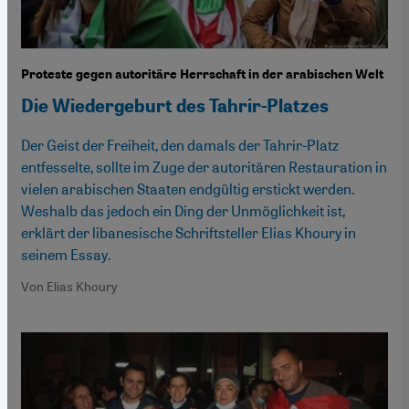
Proteste gegen autoritäre Herrschaft in der arabischen Welt
Die Wiedergeburt des Tahrir-Platzes
Der Geist der Freiheit, den damals der Tahrir-Platz
entfesselte, sollte im Zuge der autoritären Restauration in
vielen arabischen Staaten endgültig erstickt werden.
Weshalb das jedoch ein Ding der Unmöglichkeit ist,
erklärt der libanesische Schriftsteller Elias Khoury in
seinem Essay.
Von Elias Khoury