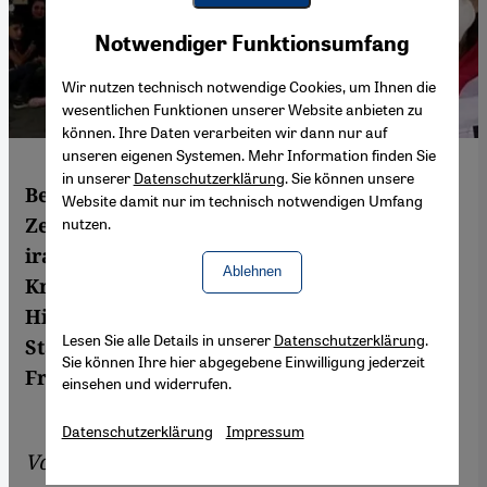
Youtube Embed
Akzeptieren
Notwendiger Funktionsumfang
Google Maps Embed
Wir nutzen technisch notwendige Cookies, um Ihnen die
wesentlichen Funktionen unserer Website anbieten zu
können. Ihre Daten verarbeiten wir dann nur auf
unseren eigenen Systemen. Mehr Information finden Sie
in unserer
Datenschutzerklärung
. Sie können unsere
Bei den Protesten gegen die
Website damit nur im technisch notwendigen Umfang
Zentralregierung in Bagdad engagieren sich
nutzen.
irakische Frauen freiwillig als
Ablehnen
Krankenschwestern und lernen dabei Erste
Hilfe. Außerdem verändern sie so den
Lesen Sie alle Details in unserer
Datenschutzerklärung
.
Status Quo und fördern die Rechte der
Sie können Ihre hier abgegebene Einwilligung jederzeit
Frauen im Land. Von Azhar Ali Hussein
einsehen und widerrufen.
Datenschutzerklärung
Impressum
Von
Azhar Ali Hussein