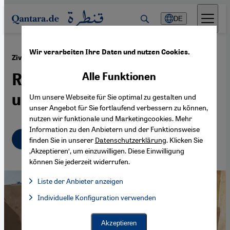
Direkt zum Inhalt springen
DE
Wir verarbeiten Ihre Daten und nutzen Cookies.
·
11.04.2025
Zivilgesellschaft im Sudan
Revolutionäre Hilfe von
Alle Funktionen
unten
Um unsere Webseite für Sie optimal zu gestalten und
unser Angebot für Sie fortlaufend verbessern zu können,
nutzen wir funktionale und Marketingcookies. Mehr
Information zu den Anbietern und der Funktionsweise
Deutsch
English
عربي
finden Sie in unserer
Datenschutzerklärung
. Klicken Sie
‚Akzeptieren‘, um einzuwilligen. Diese Einwilligung
können Sie jederzeit widerrufen.
Liste der Anbieter anzeigen
Liste der Anbieter:
Individuelle Konfiguration verwenden
Facebook Embed / Facebook Connect
Facebook Embed / Facebook Connect, Google Maps Embed, Go
Google Tag Manager
Twitter Embed
Akzeptieren
Instagram Embed