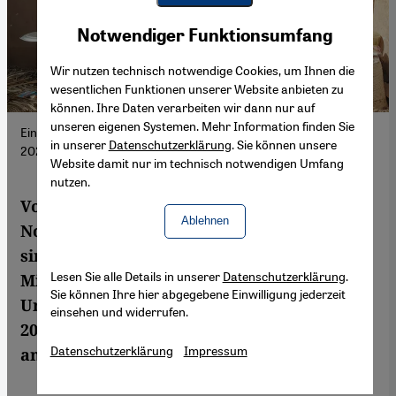
Youtube Embed
Akzeptieren
Notwendiger Funktionsumfang
Google Maps Embed
Wir nutzen technisch notwendige Cookies, um Ihnen die
wesentlichen Funktionen unserer Website anbieten zu
können. Ihre Daten verarbeiten wir dann nur auf
unseren eigenen Systemen. Mehr Information finden Sie
Eine Gemeinschaftsküche nordwestlich von Khartum, 23. April
in unserer
Datenschutzerklärung
. Sie können unsere
2024. (Foto: Picture Alliance / Xinhua News Agency | M. Khidir)
Website damit nur im technisch notwendigen Umfang
nutzen.
Von Freiwilligen betriebene
Ablehnen
Notfalleinrichtungen – sogenannte ERRs –
sind im Sudan zum Rettungsanker für
Lesen Sie alle Details in unserer
Datenschutzerklärung
.
Millionen von Menschen geworden. Ihr
Sie können Ihre hier abgegebene Einwilligung jederzeit
Ursprung liegt in der Revolution von
einsehen und widerrufen.
2018/19. Das Credo: dezentral und nah dran
Datenschutzerklärung
Impressum
an der lokalen Bevölkerung.