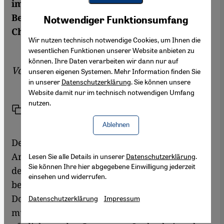
im individuellen und kollektiven
Youtube Embed
Akzeptieren
Bewusstsein wahrgenommen werden. Von
Notwendiger Funktionsumfang
Google Maps Embed
Charlotte Bank
Wir nutzen technisch notwendige Cookies, um Ihnen die
wesentlichen Funktionen unserer Website anbieten zu
können. Ihre Daten verarbeiten wir dann nur auf
Von
Charlotte Bank
unseren eigenen Systemen. Mehr Information finden Sie
in unserer
Datenschutzerklärung
. Sie können unsere
Website damit nur im technisch notwendigen Umfang
nutzen.
Link
Drucken
Teilen
Ablehnen
Der Kunsthistoriker Stefan Rasche hat die
Arbeitsweise des Künstlers Salah Saouli mit
Lesen Sie alle Details in unserer
Datenschutzerklärung
.
Sie können Ihre hier abgegebene Einwilligung jederzeit
der eines Archäologen verglichen, der "wie
einsehen und widerrufen.
besessen Fotografien, Texte und andere
Dokumente" sammelt, um sie dann "in seinen
Datenschutzerklärung
Impressum
multimedialen Objekten und Installationen