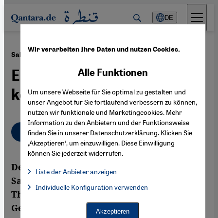
Direkt zum Inhalt springen
DE
Wir verarbeiten Ihre Daten und nutzen Cookies.
·
01.05.2013
Salah Saouli: The Days of the Blue Bat
Ein Mosaikstein des
Alle Funktionen
kollektiven Gedächtnisses
Um unsere Webseite für Sie optimal zu gestalten und
unser Angebot für Sie fortlaufend verbessern zu können,
nutzen wir funktionale und Marketingcookies. Mehr
Information zu den Anbietern und der Funktionsweise
Deutsch
English
finden Sie in unserer
Datenschutzerklärung
. Klicken Sie
‚Akzeptieren‘, um einzuwilligen. Diese Einwilligung
können Sie jederzeit widerrufen.
Der deutsch-libanesische Künstler Salah
Liste der Anbieter anzeigen
Saouli greift in seiner Arbeit immer wieder
Liste der Anbieter:
Individuelle Konfiguration verwenden
Facebook Embed / Facebook Connect
Facebook Embed / Facebook Connect, Google Maps Embed, Go
Themen der jüngeren libanesischen
Google Tag Manager
Geschichte auf und untersucht, wie diese
Twitter Embed
Akzeptieren
Instagram Embed