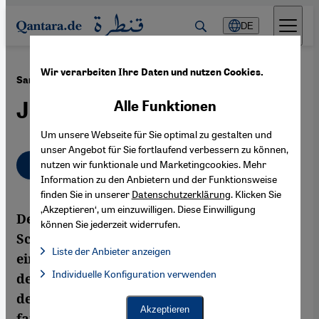
Direkt zum Inhalt springen
DE
Wir verarbeiten Ihre Daten und nutzen Cookies.
·
23.03.2012
Samiha Khrais' Roman ''Deine Augen - Mein Duft''
Jagd nach Glück
Alle Funktionen
Um unsere Webseite für Sie optimal zu gestalten und
unser Angebot für Sie fortlaufend verbessern zu können,
Deutsch
nutzen wir funktionale und Marketingcookies. Mehr
عربي
Information zu den Anbietern und der Funktionsweise
finden Sie in unserer
Datenschutzerklärung
. Klicken Sie
‚Akzeptieren‘, um einzuwilligen. Diese Einwilligung
Der neue Roman der jordanischen
können Sie jederzeit widerrufen.
Schriftstellerin Samiha Khrais liest sich wie
Liste der Anbieter anzeigen
eine Parabel auf die Jagd nach Glück und
Liste der Anbieter:
Individuelle Konfiguration verwenden
Facebook Embed / Facebook Connect
den Versuch, der faktischen Begrenztheit
Facebook Embed / Facebook Connect, Google Maps Embed, Go
Google Tag Manager
des Lebens und den immergleichen
Twitter Embed
Akzeptieren
familiären Zwängen zu entkommen.
Instagram Embed