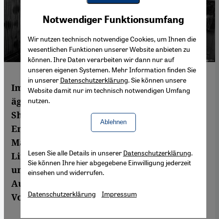
Youtube Embed
Akzeptieren
Notwendiger Funktionsumfang
Google Maps Embed
Wir nutzen technisch notwendige Cookies, um Ihnen die
wesentlichen Funktionen unserer Website anbieten zu
können. Ihre Daten verarbeiten wir dann nur auf
unseren eigenen Systemen. Mehr Information finden Sie
in unserer
Datenschutzerklärung
. Sie können unsere
Im vergangenen Jahr berichtete der
Website damit nur im technisch notwendigen Umfang
ägyptische Literaturkritiker Mohammed
nutzen.
Shoair von einer ungewöhnlichen
Ablehnen
Entdeckung: Im Nachlass von Nagib
Mahfuz, dem einzigen ägyptischen
Lesen Sie alle Details in unserer
Datenschutzerklärung
.
Literatur-Nobelpreisträger, fand er bislang
Sie können Ihre hier abgegebene Einwilligung jederzeit
unbekannte Werke, die die Tochter des
einsehen und widerrufen.
Autors in einem Karton aufbewahrt hatte.
Datenschutzerklärung
Impressum
Von Marcia Lynx Qualey