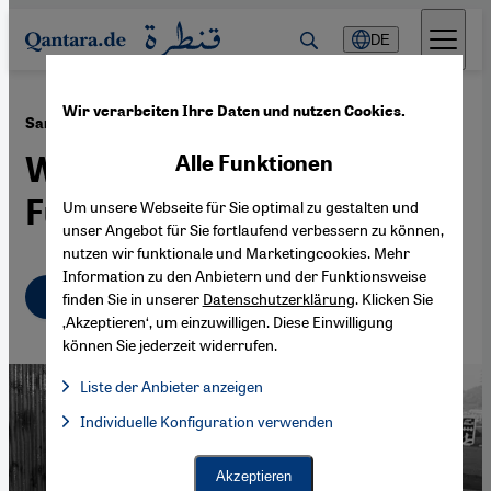
Direkt zum Inhalt springen
DE
Wir verarbeiten Ihre Daten und nutzen Cookies.
·
15.07.2019
Sammelband "The Quarter" von Nagib Mahfuz
Wenn die Zeit aus den
Alle Funktionen
Fugen gerät
Um unsere Webseite für Sie optimal zu gestalten und
unser Angebot für Sie fortlaufend verbessern zu können,
nutzen wir funktionale und Marketingcookies. Mehr
Information zu den Anbietern und der Funktionsweise
Deutsch
English
عربي
finden Sie in unserer
Datenschutzerklärung
. Klicken Sie
‚Akzeptieren‘, um einzuwilligen. Diese Einwilligung
können Sie jederzeit widerrufen.
Liste der Anbieter anzeigen
Liste der Anbieter:
Individuelle Konfiguration verwenden
Facebook Embed / Facebook Connect
Facebook Embed / Facebook Connect, Google Maps Embed, Go
Google Tag Manager
Twitter Embed
Akzeptieren
Instagram Embed