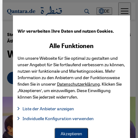
Direkt zum Inhalt springen
DE
Wir verarbeiten Ihre Daten und nutzen Cookies.
·
27.04.2015
Staudamm-Abkommen zwischen Ägypten,
Äthiopien und Sudan
Alle Funktionen
Wem gehört der Nil?
Um unsere Webseite für Sie optimal zu gestalten und
unser Angebot für Sie fortlaufend verbessern zu können,
nutzen wir funktionale und Marketingcookies. Mehr
Deutsch
English
Information zu den Anbietern und der Funktionsweise
عربي
finden Sie in unserer
Datenschutzerklärung
. Klicken Sie
‚Akzeptieren‘, um einzuwilligen. Diese Einwilligung
können Sie jederzeit widerrufen.
Liste der Anbieter anzeigen
Liste der Anbieter:
Individuelle Konfiguration verwenden
Facebook Embed / Facebook Connect
Facebook Embed / Facebook Connect, Google Maps Embed, Go
Google Tag Manager
Twitter Embed
Akzeptieren
Instagram Embed