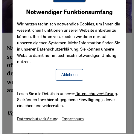
Youtube Embed
Akzeptieren
Notwendiger Funktionsumfang
Google Maps Embed
Wir nutzen technisch notwendige Cookies, um Ihnen die
wesentlichen Funktionen unserer Website anbieten zu
können. Ihre Daten verarbeiten wir dann nur auf
unseren eigenen Systemen. Mehr Information finden Sie
Nach jahrelangem Streit ums Nilwasser
in unserer
Datenschutzerklärung
. Sie können unsere
Website damit nur im technisch notwendigen Umfang
setzen Äthiopien, Ägypten und Sudan jetzt
nutzen.
offenbar auf Kooperation. Politiker
demonstrieren Einigkeit, doch Beobachter
Ablehnen
warnen: Noch seien nicht alle Konflikte
ausgeräumt. Von Ludger Schadomsky
Lesen Sie alle Details in unserer
Datenschutzerklärung
.
Sie können Ihre hier abgegebene Einwilligung jederzeit
einsehen und widerrufen.
Von
Ludger Schadomsky
Datenschutzerklärung
Impressum