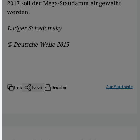
2017 soll der Mega-Staudamm eingeweiht
werden.
Ludger Schadomsky
© Deutsche Welle 2015
Zur Startseite
Link
Drucken
Teilen