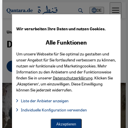
Direkt zum Inhalt springen
DE
Wir verarbeiten Ihre Daten und nutzen Cookies.
·
24.10.2014
Unabhängige Medien in Syrien
Der Gewalt zum Trotz
Alle Funktionen
Um unsere Webseite für Sie optimal zu gestalten und
unser Angebot für Sie fortlaufend verbessern zu können,
Deutsch
English
nutzen wir funktionale und Marketingcookies. Mehr
Information zu den Anbietern und der Funktionsweise
finden Sie in unserer
Datenschutzerklärung
. Klicken Sie
‚Akzeptieren‘, um einzuwilligen. Diese Einwilligung
können Sie jederzeit widerrufen.
Liste der Anbieter anzeigen
Liste der Anbieter:
Individuelle Konfiguration verwenden
Facebook Embed / Facebook Connect
Facebook Embed / Facebook Connect, Google Maps Embed, Go
Google Tag Manager
Twitter Embed
Akzeptieren
Instagram Embed