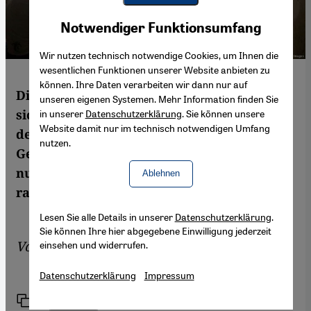
Youtube Embed
Akzeptieren
Notwendiger Funktionsumfang
Google Maps Embed
Wir nutzen technisch notwendige Cookies, um Ihnen die
wesentlichen Funktionen unserer Website anbieten zu
können. Ihre Daten verarbeiten wir dann nur auf
Die lebendige alternative Medienszene, die
unseren eigenen Systemen. Mehr Information finden Sie
sich in den vergangenen Jahren in den von
in unserer
Datenschutzerklärung
. Sie können unsere
Website damit nur im technisch notwendigen Umfang
den syrischen Rebellen kontrollierten
nutzen.
Gebieten etabliert hat, ist längst nicht mehr
nur dem Assad-Regime, sondern auch den
Ablehnen
radikalen Islamisten ein Dorn im Auge.
Lesen Sie alle Details in unserer
Datenschutzerklärung
.
Sie können Ihre hier abgegebene Einwilligung jederzeit
Von
Joseph Croitoru
einsehen und widerrufen.
Datenschutzerklärung
Impressum
Link
Drucken
Teilen