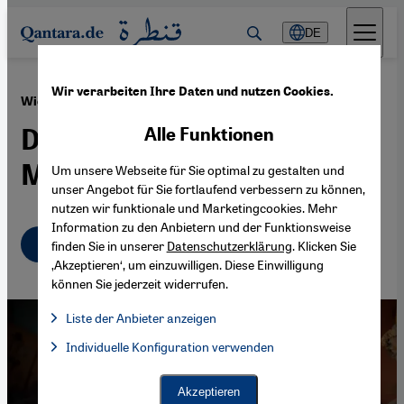
Direkt zum Inhalt springen
DE
Wir verarbeiten Ihre Daten und nutzen Cookies.
·
01.10.2014
Wiederaufbau in Gaza
Die Zerstörung der
Alle Funktionen
Mittelschicht
Um unsere Webseite für Sie optimal zu gestalten und
unser Angebot für Sie fortlaufend verbessern zu können,
nutzen wir funktionale und Marketingcookies. Mehr
Information zu den Anbietern und der Funktionsweise
Deutsch
English
عربي
finden Sie in unserer
Datenschutzerklärung
. Klicken Sie
‚Akzeptieren‘, um einzuwilligen. Diese Einwilligung
können Sie jederzeit widerrufen.
Liste der Anbieter anzeigen
Liste der Anbieter:
Individuelle Konfiguration verwenden
Facebook Embed / Facebook Connect
Facebook Embed / Facebook Connect, Google Maps Embed, Go
Google Tag Manager
Twitter Embed
Akzeptieren
Instagram Embed