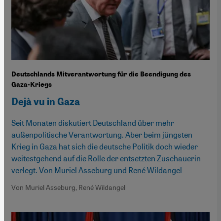
Deutschlands Mitverantwortung für die Beendigung des
Gaza-Kriegs
Dejà vu in Gaza
Seit Monaten diskutiert Deutschland über mehr
außenpolitische Verantwortung. Aber beim jüngsten
Krieg in Gaza hat sich die deutsche Politik doch wieder
weitestgehend auf die Rolle der entsetzten Zuschauerin
verlegt. Von Muriel Asseburg und René Wildangel
Von Muriel Asseburg, René Wildangel