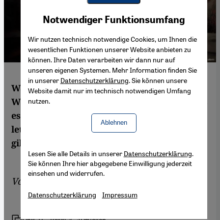
Youtube Embed
Akzeptieren
Notwendiger Funktionsumfang
Google Maps Embed
Wir nutzen technisch notwendige Cookies, um Ihnen die
wesentlichen Funktionen unserer Website anbieten zu
können. Ihre Daten verarbeiten wir dann nur auf
unseren eigenen Systemen. Mehr Information finden Sie
in unserer
Datenschutzerklärung
. Sie können unsere
Was wird aus dem Gazastreifen? Die US-
Website damit nur im technisch notwendigen Umfang
Wissenschaftlerin Sara Roy bezweifelt, dass
nutzen.
es für Gaza und seine Bewohner nach der
Ablehnen
letzten israelischen Offensive eine Zukunft
gibt. Einzelheiten von Bettina Marx
Lesen Sie alle Details in unserer
Datenschutzerklärung
.
Sie können Ihre hier abgegebene Einwilligung jederzeit
einsehen und widerrufen.
Von
Bettina Marx
Datenschutzerklärung
Impressum
Link
Drucken
Teilen