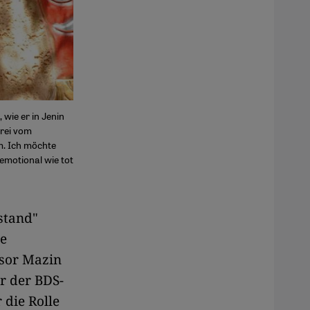
wie er in Jenin
Frei vom
m. Ich möchte
 emotional wie tot
stand"
he
ssor Mazin
r der BDS-
 die Rolle