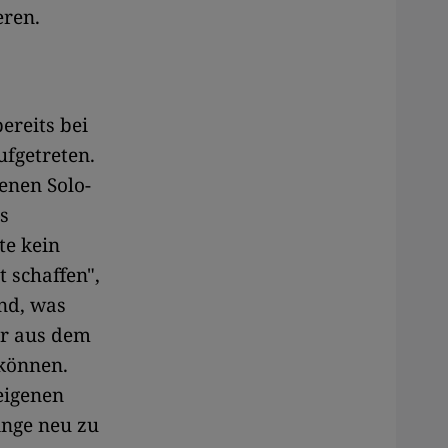
eren.
ereits bei
ufgetreten.
enen Solo-
s
te kein
t schaffen",
and, was
ar aus dem
 können.
eigenen
inge neu zu