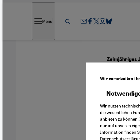
Direkt zum Inhalt springen
Menü
Zehnjähriges 
Wohin
Wir verarbeiten Ih
Wide
Notwendige
Wir nutzen technisc
die wesentlichen Fu
anbieten zu können. 
Deutsch
nur auf unseren eig
Information finden S
Datenschutzerkläru