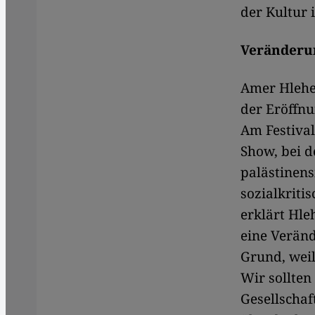
der Kultur 
Veränderun
Amer Hlehel
der Eröffnu
Am Festival
Show, bei d
palästinens
sozialkriti
erklärt Hle
eine Veränd
Grund, weil
Wir sollten
Gesellschaf