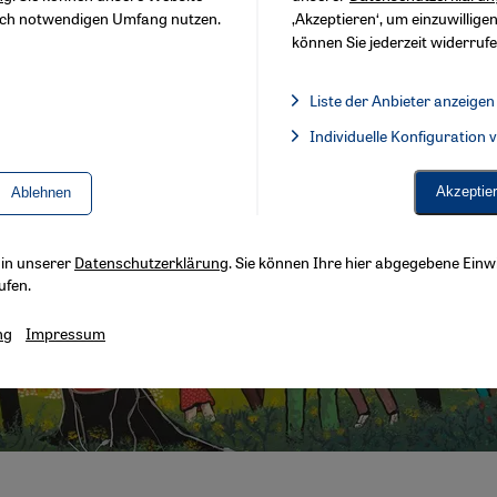
sch notwendigen Umfang nutzen.
‚Akzeptieren‘, um einzuwilligen
können Sie jederzeit widerrufe
Liste der Anbieter anzeigen
Liste der Anbieter:
Individuelle Konfiguration
Facebook Embed / Facebook 
Akzeptie
Ablehnen
s in unserer
Datenschutzerklärung
. Sie können Ihre hier abgegebene Einwi
ufen.
ng
Impressum