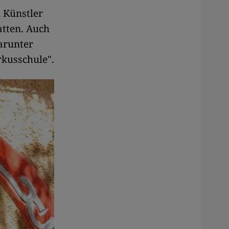
 Künstler
atten. Auch
arunter
rkusschule".