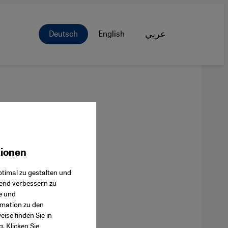
Deutsch
English
عربي
tionen
ok Connect
timal zu gestalten und
fend verbessern zu
e und
rmation zu den
ise finden Sie in
g
. Klicken Sie