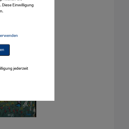
. Diese Einwilligung
n.
 verwenden
Connect, Google Maps Embed, Google Tag Manager, Instagram Embed, 
ren
lligung jederzeit