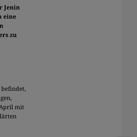
r Jenin
n eine
en
ers zu
 befindet,
ngen,
April mit
lärten