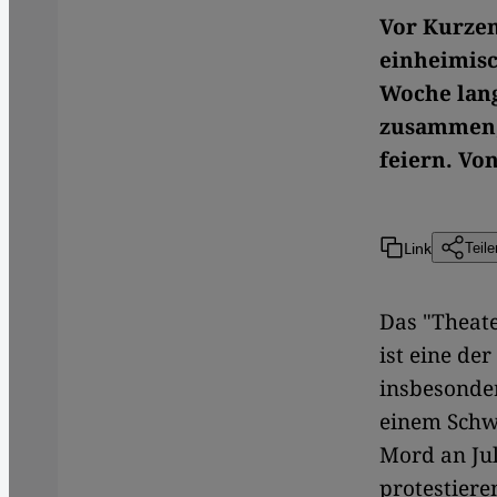
Vor Kurzem
einheimisc
Woche lan
zusammen, 
feiern. Von
Link
Teile
Das "Theate
ist eine de
insbesonder
einem Schw
Mord an Ju
protestiere