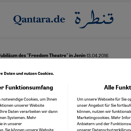
·
13.04.2016
Jubiläum des "Freedom Theatre" in Jenin
 führt der "kulturelle
re Daten und nutzen Cookies.
rstand"?
r Funktionsumfang
Alle Funk
Facebook Embed / Facebo
Akzeptieren
Google Tag Manager
h notwendige Cookies, um Ihnen
Um unsere Webseite für Sie op
Twitter Embed
nktionen unserer Website
unser Angebot für Sie fortlau
Instagram Embed
Ihre Daten verarbeiten wir dann
können, nutzen wir funktional
Youtube Embed
English
عربي
enen Systemen. Mehr
Marketingcookies. Mehr Info
Google Maps Embed
ie in unserer
Anbietern und der Funktionswe
ng
. Sie können unsere Website
unserer
Datenschutzerklärun