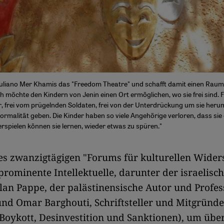
liano Mer Khamis das "Freedom Theatre" und schafft damit einen Raum, 
"Ich möchte den Kindern von Jenin einen Ort ermöglichen, wo sie frei sind. 
, frei vom prügelnden Soldaten, frei von der Unterdrückung um sie heru
ormalität geben. Die Kinder haben so viele Angehörige verloren, dass sie
rspielen können sie lernen, wieder etwas zu spüren."
s zwanzigtägigen "Forums für kulturellen Wider
 prominente Intellektuelle, darunter der israelisc
Ilan Pappe, der palästinensische Autor und Profe
nd Omar Barghouti, Schriftsteller und Mitgründe
oykott, Desinvestition und Sanktionen), um über