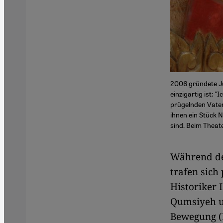
2006 gründete Ju
einzigartig ist: 
prügelnden Vater
ihnen ein Stück N
sind. Beim Theate
Während de
trafen sich
Historiker 
Qumsiyeh u
Bewegung (B