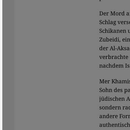
Der Mord a
Schlag vers
Schikanen 
Zubeidi, ei
der Al-Aksa
verbrachte 
nachdem Is
Mer Khamis
Sohn des pa
jüdischen A
sondern rad
andere Form
authentisch