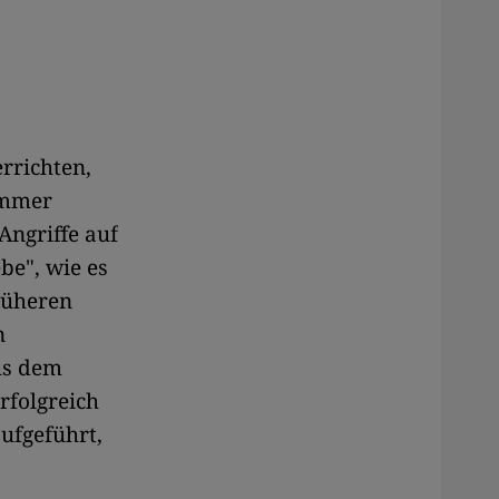
rrichten,
immer
Angriffe auf
be", wie es
früheren
n
us dem
rfolgreich
ufgeführt,