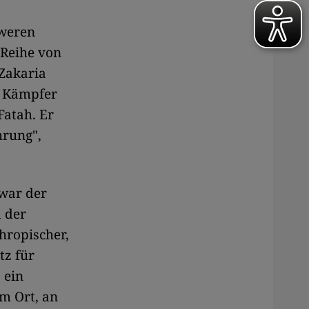
hweren
 Reihe von
Zakaria
r Kämpfer
Fatah. Er
hrung",
war der
d der
thropischer,
tz für
 ein
em Ort, an