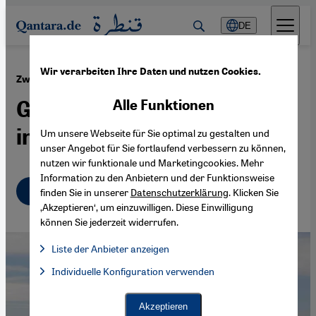
Direkt zum Inhalt springen
DE
Wir verarbeiten Ihre Daten und nutzen Cookies.
·
09.12.2013
Zwei Jahre nach dem Ende Gaddafis
Gefährliches Dreiländereck
Alle Funktionen
in Libyen
Um unsere Webseite für Sie optimal zu gestalten und
unser Angebot für Sie fortlaufend verbessern zu können,
nutzen wir funktionale und Marketingcookies. Mehr
Information zu den Anbietern und der Funktionsweise
Deutsch
English
finden Sie in unserer
Datenschutzerklärung
. Klicken Sie
‚Akzeptieren‘, um einzuwilligen. Diese Einwilligung
können Sie jederzeit widerrufen.
Liste der Anbieter anzeigen
Liste der Anbieter:
Individuelle Konfiguration verwenden
Facebook Embed / Facebook Connect
Facebook Embed / Facebook Connect, Google Maps Embed, Go
Google Tag Manager
Twitter Embed
Akzeptieren
Instagram Embed