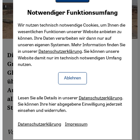
Youtube Embed
Akzeptieren
Notwendiger Funktionsumfang
Google Maps Embed
Wir nutzen technisch notwendige Cookies, um Ihnen die
wesentlichen Funktionen unserer Website anbieten zu
können. Ihre Daten verarbeiten wir dann nur auf
unseren eigenen Systemen. Mehr Information finden Sie
in unserer
Datenschutzerklärung
. Sie können unsere
Die EU unterstützt libysche
Website damit nur im technisch notwendigen Umfang
Grenzsicherungskräfte in der Region
nutzen.
Ghadames. Doch Militärs vor Ort klagen
Ablehnen
über unklare Strukturen und mangelhafte
Ausstattung. Die Schuld daran trage vor
Lesen Sie alle Details in unserer
Datenschutzerklärung
.
allem die Regierung in Tripolis. Valerie
Sie können Ihre hier abgegebene Einwilligung jederzeit
Stocker informiert.
einsehen und widerrufen.
Datenschutzerklärung
Impressum
Von
Valerie Stocker