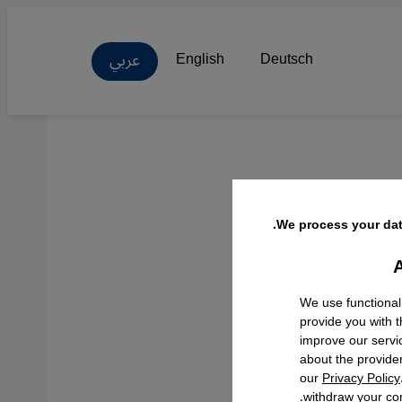
عربي
English
Deutsch
We process your dat
A
Facebo
We use functional
provide you with 
improve our servi
about the provide
our
Privacy Policy
withdraw your con