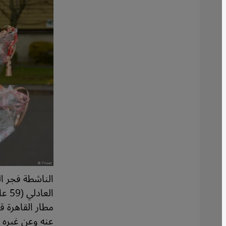
الع
مطار القاهرة ق
عنه وعن غيره ي