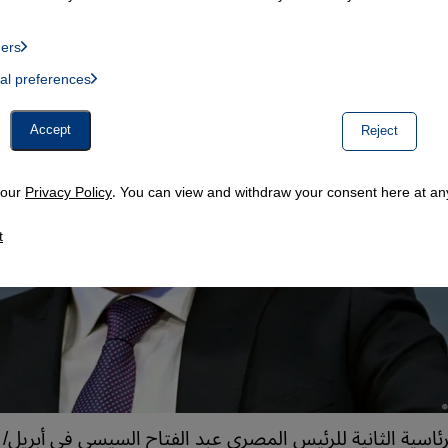
ders
List of providers:
ual preferences
, Twitter Embed, Youtube Embed
Accept
Reject
n our
Privacy Policy
. You can view and withdraw your consent here at any
t