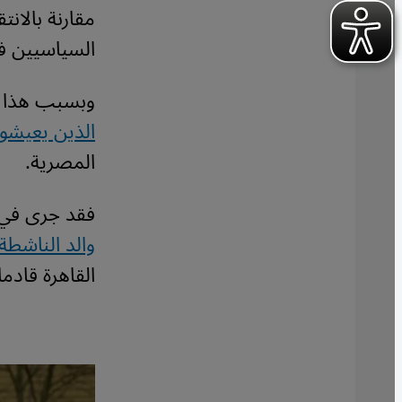
مقارنة بالان
السياسيين ف
وبسبب هذا ال
الذين يعيشو
المصرية.
فقد جرى في 18 أغسطس/ آب المنصرم 2023 اعت
والد الناشطة
القاهرة قادما