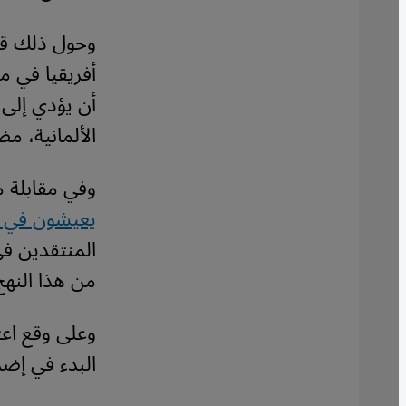
وحول ذلك قا
أفريقيا في م
أن يؤدي إلى 
الألمانية، م
وفي مقابلة م
يعيشون في ا
المنتقدين ف
من هذا النهج
البدء في إضرا