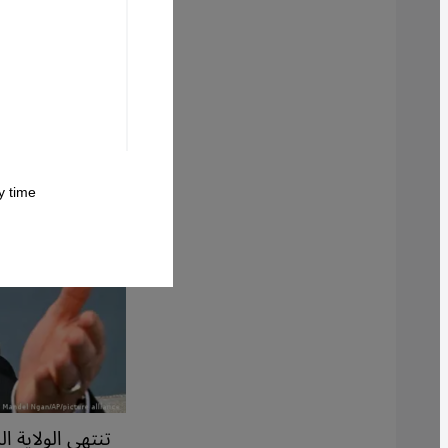
 time.