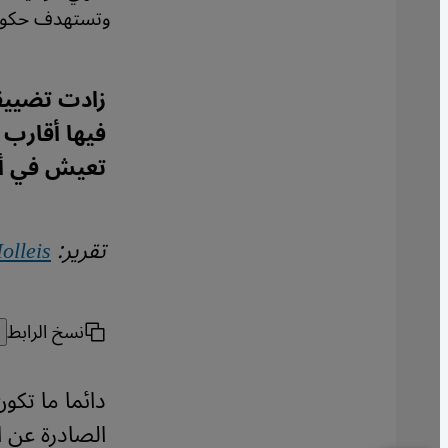
وتستهدف حكومته
زادت تضييق
فيها أقارب 
تعيش في ألم
تقرير:
olleis
نسخ الرابط
دائما ما تكون 
الصادرة عن 