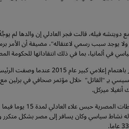
 دويتشه فيله، قالت فجر العادلي إن والدها لم يوجَّهْ 
ولا يوجد سبب رسمي لاعتقاله"، مضيفة أن الأمر برم
اسي في ألمانيا، بما في ذلك انتقاداتها للحكومة المص
وحظيت فجر باهتمام إعلامي كبير عام 2015 عند
لسيسي بـِ "القاتل" خلال مؤتمر صحافي في برلين مع
ك أنغيلا ميركل.
وقررت السلطات المصرية حبس علاء ال
له نشاط سياسي وكان يسافر إلى مصر بشكل متكرر وب