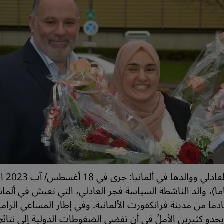
الناشطة فجر
ادلي (59 عاما)، والد الناشطة السياسة فجر العادلي، التي تعيش في ألم
ادما من مدينة فرانكفورت الألمانية. وفي إطار المساعي الرامية
حدو كثيرين الأملُ في أن تفضي الضغوطات الدولية إلى نتائج 