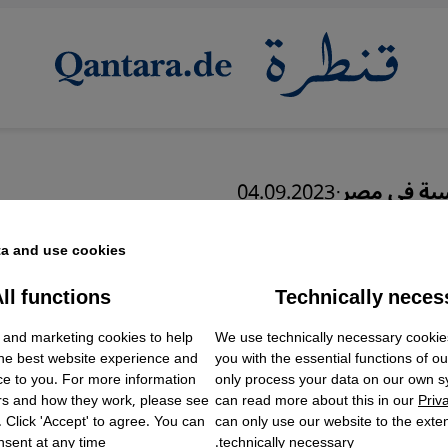
اسية في مصر
·
04.09.2023
استهداف النشطاء قبل
a and use cookies.
ات مصر الرئاسية
ll functions
Technically neces
ok Embed / Facebook Connect
Accept
Google Tag Manager
 and marketing cookies to help
We use technically necessary cookie
Twitter Embed
the best website experience and
you with the essential functions of o
Instagram Embed
ce to you. For more information
only process your data on our own 
Youtube Embed
عربي
English
rs and how they work, please see
can read more about this in our
Priv
Google Maps Embed
. Click 'Accept' to agree. You can
can only use our website to the extent
sent at any time.
technically necessary.