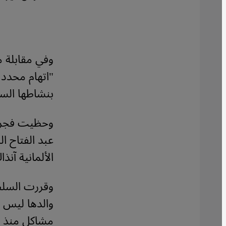
وفي مقابلة مع
"اتهام محدد 
بنشاطها السي
عبد الفتاح ا
الألمانية آنذا
والدها ليس 
مشاكل منذ 33 عاما.