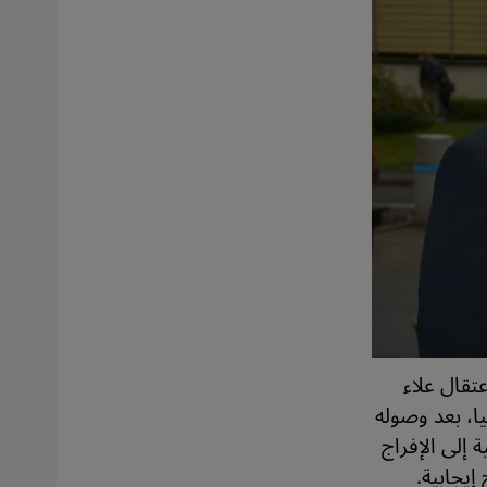
 العادلي ووالدها في ألمانيا: جرى في 18 أغسطس/ آب 2023 اعتقال علاء
انيا، بعد وصوله
 إلى الإفراج
إيجابية.