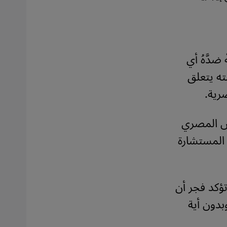
ضدَّهُ أي
ته يتعلق
رية.
ما وصفت الرئيس المصري
 المستشارة
عادلي لمدة 15 يوما فيما تؤكد فجر أن
دون أية