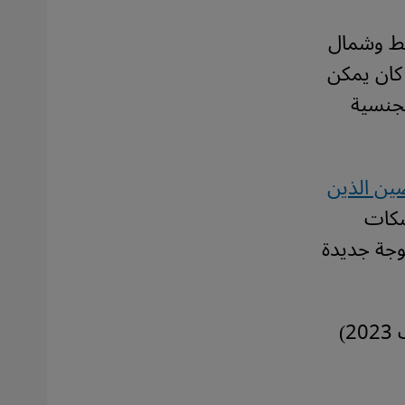
سط وشمال
 كان يمكن
لجنسية
ضين الذين
سكات
وجة جديدة
وعلى وقع اعتقاله أعلنت فجر العادلي الخميس (31 أغسطس / آب 2023)