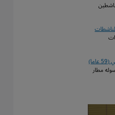
لناشطين
لناشطات
ات
علاء العادلي (59 عاما)
صوله مطار