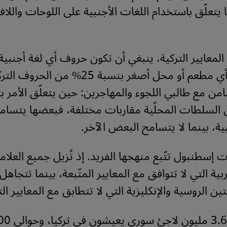
ا يتعلّق باستخدام اللغات الأجنبية على اللوحات واللا
 المعايير التركية، ينبغي أن تكون حروف أي لغة أجنب
في واجهات أي مطعم أو محل أصغر بنسبة 25% من 
من مع طالبي اللجوء والمهاجرين: حين يتعلّق الأمر ب
ّى السلطات المحلّية مقاربات مختلفة، فبعضها يتسام
ية، بينما لا يتسامح البعض الآخر.
ت إسطنبول تتّبع منهجها الفريد. إذ تُزيل جميع العلا
ية التي لا تتوافق مع المعايير المتّبعة، بينما تتجاهل
غتين الروسية والإنكليزية التي لا تتطابق مع المعايير الت