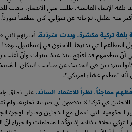
نا بلغة الإيماء العالمية. طلب مني الانتظار، ذهب للد
 منه بقليل، للإجابة عن سؤالي. كان مطعماً سورياً.
 بلغة تركية مكسّرة، وبدت متردّدة.
أخبرتهم أنني 
المطاعم التي يديرها اللاجئون في إسطنبول، وهذا ج
وني أنّ مطعمهم قد افتُتِح منذ عدة سنوات وأنّ أغلب ز
كانوا مترددين في الحديث عن صاحب المكان، المُسجّ
أنه "مطعم عشاء أمريكي".
ظهم مفاجئاً، نظراً للاعتقاد السائد،
على نطاق واس
للاجئين في تركيا لا يدفعون أي ضريبة تجارية. ولم تت
 الحكومية التي تعمل مع اللاجئين وخبراء الهجرة ال
 التركي بخلاف ذلك. إذ تؤكّد المنظمات والخبراء أنّ 