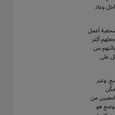
اخل وعاد
صحفية أعمل
علهم أكثر
بائنهم من
ل على
ع، وغير
مكّن
جامعيين من
الوضع هو