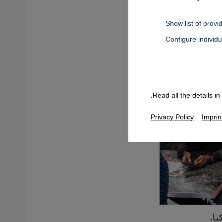
Show list of provi
Configure individ
Connect, Google Maps Embed, Google Tag Manager, Instagram Embed
Read all the details i
Privacy Policy
Imprin
ا.