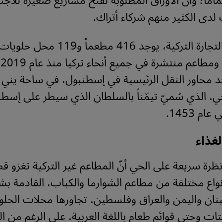
اً؛ وأنّ الأوراق المطلوبة لفتح مشاريع صغيرة للاجئي
لدى الكثير منهم شركاء أتراك.
ووفقاً لوزارة التجارة التركية، يوجد 416 مطع
و
د محاور النقل الرئيسية في إسطنبول، في ساحة يني 
يخي، الذي سُميّ تيمّناً بالسلطان الذي سيطر على إسط
م 1453.
لغذاء
ظرة سريعة على الحي أنّ المطاعم غير التركية تغزو قطا
نواع مختلفة من مطاعم الشوارما والكباب، القادمة ب
بنان واليمن والعراق وفلسطين، تجاورها محلات الحل
تات وحتى قوائم طعام باللغة العربية، على الرغم من ا