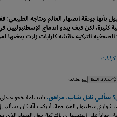
 بأنها بوتقة انصهار العالم ونتاجه الطبيعي: ففيه
ة كثيرة، لكن كيف يبدو اندماج الإسطنبوليين ف
الصحفية التركية عائشة كارابات زارت بعضها لمو
كرابات
الطباعة
مشاركة المقال
؟ سألني نادل شاب، مراهق،
بابتسامة خجولة على
 شوارع إسطنبول المزدحمة. أدركت أنّه كان يسألني 
ة، جواباً على استفساري بالتركية حول الطعام الذي يقد