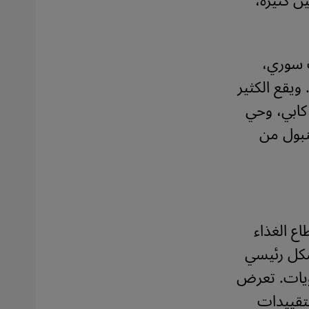
ن كثيرة،
ماً و119 محل حلويات سوري،
هي محلات ومطاعم منتشرة في جميع أنحاء تركيا منذ عام 2019. ويقع الكثير
كابي، وحي
نبول من
ع الغذاء
شكل رئيسي
ويات. تعرض
لتقييدات