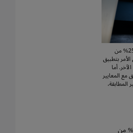
ينص معهد المعايير التركية على أنّ حروف أي لغة ينبغي أن تكون أصغر ب 25% من
الأمر بتطبيق
لآخر. أما
ق مع المعايير
ر المطابقة،
فقاً لأكرم إمام أوغلو، رئيس بلدية إسطنبول، يشكّل اللاجئون 15% من