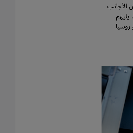
 الأجانب
 يليهم
 روسيا