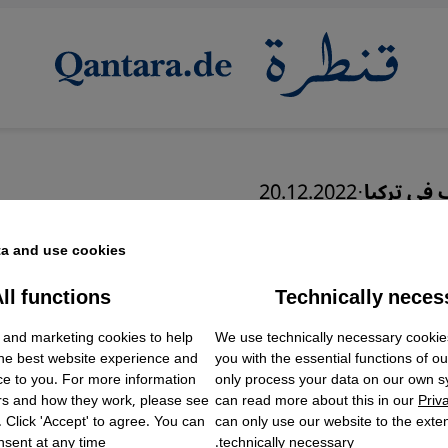
 في تركيا
·
20.12.2022
 إقبال الأتراك على مطاع
a and use cookies.
ي إسطنبول؟
ll functions
Technically neces
ok Embed / Facebook Connect
Accept
Google Tag Manager
 and marketing cookies to help
We use technically necessary cookie
Twitter Embed
the best website experience and
you with the essential functions of o
Instagram Embed
ce to you. For more information
only process your data on our own 
Youtube Embed
عربي
English
rs and how they work, please see
can read more about this in our
Priv
Google Maps Embed
. Click 'Accept' to agree. You can
can only use our website to the extent
sent at any time.
technically necessary.