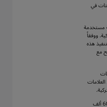
فتات في
ية مستخدمة
الحروف التركية. ووفقاً
تنفيذ هذه
ح مع
مات
 العلامات
ركية.
يوجد رسمياً 3.6 مليون لاجئ سوري يعيشون في تركيا، وحوالي 600 ألف