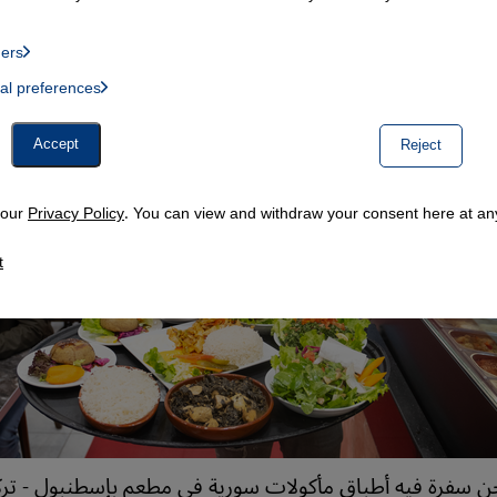
ders
List of providers:
ual preferences
, Twitter Embed, Youtube Embed
Accept
Reject
n our
Privacy Policy
. You can view and withdraw your consent here at any
t
 سفرة فيه أطباق مأكولات سورية في مطعم بإسطنبول - تركي