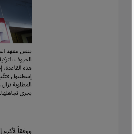
الحروف التركية
هذه القاعدة، إ
إسطنبول فتتّبع
المطلوبة تزال، 
يجري تجاهلها.