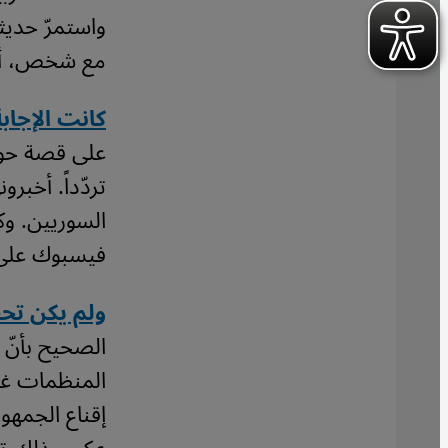
واستمرّ حديث
مع شخص، أكبر
كانت الإجابة
على قصة حول 
تردّداً. أخبر
السوريين. و
فيسبوك على 
ولم يكن تحفّ
الصحيح بأنّ ا
المنظمات غير
إقناع الجمهور