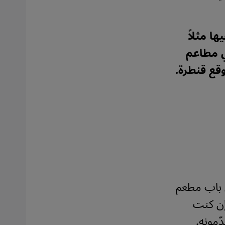
ا مثلاً
ي مطاعم
قع قنطرة.
 باب مطعم
إن كنت
ّمونه.