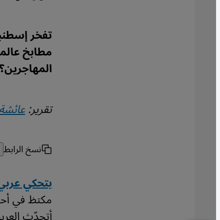
تفخر إسطنبول
مطابخ عالمي
المهاجرين؟ 
تقرير:
عائشة 
نسخ الرابط
بتحكي عربي
مكتظ في أحد
أتحدّث العربي