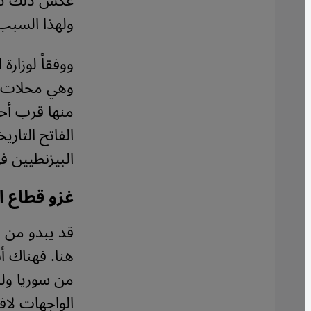
عكس ذلك تمام
ولهذا السبب 
منها قرب أح
الفاتح التار
البيزنطيين في عا
غزو قطاع ا
قد يبدو من ن
هنا. فهناك أ
من سوريا ول
الواجهات لاف