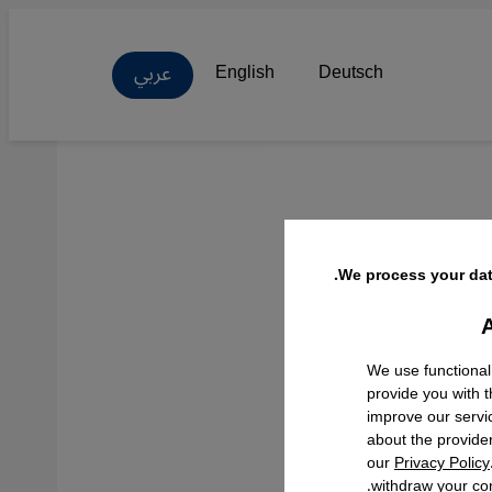
عربي
English
Deutsch
م
We process your dat
A
Facebo
We use functional
provide you with 
improve our servi
about the provide
our
Privacy Policy
withdraw your con