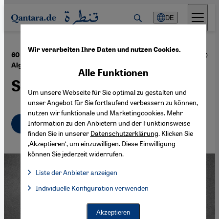
Direkt zum Inhalt springen
DE
Wir verarbeiten Ihre Daten und nutzen Cookies.
·
20.02.2020
60 Jahre nach den französischen Atomtests in
Algerien
Alle Funktionen
Strahlendes Erbe
Um unsere Webseite für Sie optimal zu gestalten und
unser Angebot für Sie fortlaufend verbessern zu können,
nutzen wir funktionale und Marketingcookies. Mehr
Deutsch
English
Information zu den Anbietern und der Funktionsweise
عربي
finden Sie in unserer
Datenschutzerklärung
. Klicken Sie
‚Akzeptieren‘, um einzuwilligen. Diese Einwilligung
können Sie jederzeit widerrufen.
Liste der Anbieter anzeigen
Liste der Anbieter:
Individuelle Konfiguration verwenden
Facebook Embed / Facebook Connect
Facebook Embed / Facebook Connect, Google Maps Embed, Go
Google Tag Manager
Twitter Embed
Akzeptieren
Instagram Embed