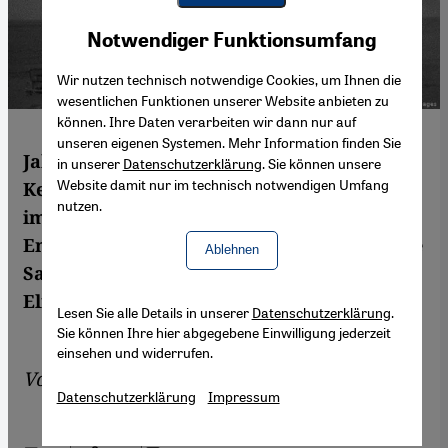
Youtube Embed
Akzeptieren
Notwendiger Funktionsumfang
Google Maps Embed
Wir nutzen technisch notwendige Cookies, um Ihnen die
wesentlichen Funktionen unserer Website anbieten zu
können. Ihre Daten verarbeiten wir dann nur auf
unseren eigenen Systemen. Mehr Information finden Sie
Jahrzehnte nach dem ersten französischen
in unserer
Datenschutzerklärung
. Sie können unsere
Website damit nur im technisch notwendigen Umfang
Kernwaffentest in Algerien warten noch
nutzen.
immer Tausende Opfer auf staatliche
Entschädigung. Warum lässt Frankreich die
Ablehnen
Sache schleifen? Aus Paris informiert
Elizabeth Bryant.
Lesen Sie alle Details in unserer
Datenschutzerklärung
.
Sie können Ihre hier abgegebene Einwilligung jederzeit
einsehen und widerrufen.
Von
Elizabeth Bryant
Datenschutzerklärung
Impressum