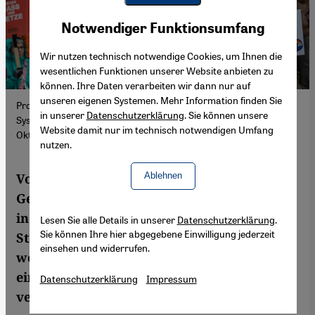
Youtube Embed
Akzeptieren
Notwendiger Funktionsumfang
Google Maps Embed
Wir nutzen technisch notwendige Cookies, um Ihnen die
wesentlichen Funktionen unserer Website anbieten zu
können. Ihre Daten verarbeiten wir dann nur auf
unseren eigenen Systemen. Mehr Information finden Sie
Protest verbindet die Menschen weltweit. Diese hier wollen kein
in unserer
Datenschutzerklärung
. Sie können unsere
System stürzen, sondern protestieren gegen rechts – Ulm am 5.
Website damit nur im technisch notwendigen Umfang
Oktober. Foto: picture alliance | C. Schmidt
nutzen.
Ablehnen
Vom Iran und Sudan bis zur Letzten
Generation: Nicht nur in Diktaturen, auch
in Demokratien gehen Menschen auf die
Lesen Sie alle Details in unserer
Datenschutzerklärung
.
Sie können Ihre hier abgegebene Einwilligung jederzeit
Straße. Tareq Sydiq analysiert Aufstände
einsehen und widerrufen.
weltweit und fragt: Warum scheitern die
einen, während andere das System
Datenschutzerklärung
Impressum
verändern?