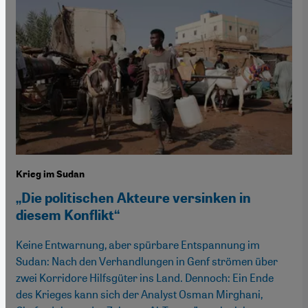
Krieg im Sudan
„Die politischen Akteure versinken in
diesem Konflikt“
Keine Entwarnung, aber spürbare Entspannung im
Sudan: Nach den Verhandlungen in Genf strömen über
zwei Korridore Hilfsgüter ins Land. Dennoch: Ein Ende
des Krieges kann sich der Analyst Osman Mirghani,