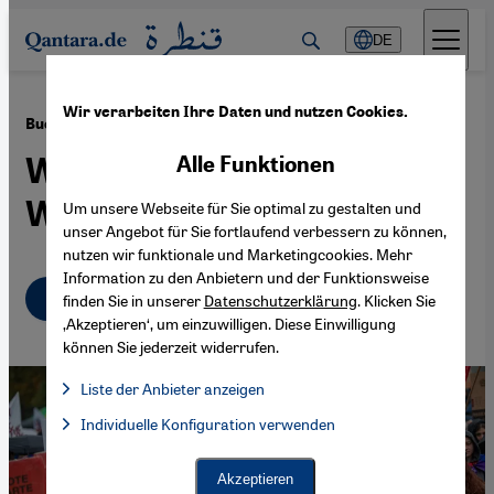
Direkt zum Inhalt springen
DE
Wir verarbeiten Ihre Daten und nutzen Cookies.
·
10.10.2024
Buch „Die neue Protestkultur” von Tareq Sydiq
Wie (manche) Aufstände die
Alle Funktionen
Welt verändern
Um unsere Webseite für Sie optimal zu gestalten und
unser Angebot für Sie fortlaufend verbessern zu können,
nutzen wir funktionale und Marketingcookies. Mehr
Information zu den Anbietern und der Funktionsweise
Deutsch
English
عربي
finden Sie in unserer
Datenschutzerklärung
. Klicken Sie
‚Akzeptieren‘, um einzuwilligen. Diese Einwilligung
können Sie jederzeit widerrufen.
Liste der Anbieter anzeigen
Liste der Anbieter:
Individuelle Konfiguration verwenden
Facebook Embed / Facebook Connect
Facebook Embed / Facebook Connect, Google Maps Embed, Go
Google Tag Manager
Twitter Embed
Akzeptieren
Instagram Embed