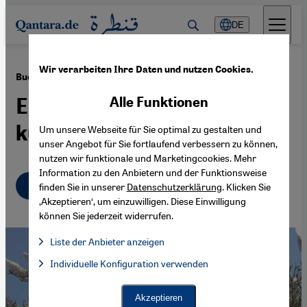
Direkt zum Inhalt springen
DE
Wir verarbeiten Ihre Daten und nutzen Cookies.
·
01.12.2023
Buchtipp: "Kurdistan + 100"
Erzählungen aus einer
Alle Funktionen
künftigen Republik
Um unsere Webseite für Sie optimal zu gestalten und
unser Angebot für Sie fortlaufend verbessern zu können,
nutzen wir funktionale und Marketingcookies. Mehr
Information zu den Anbietern und der Funktionsweise
Deutsch
English
عربي
finden Sie in unserer
Datenschutzerklärung
. Klicken Sie
‚Akzeptieren‘, um einzuwilligen. Diese Einwilligung
können Sie jederzeit widerrufen.
Liste der Anbieter anzeigen
Liste der Anbieter:
Individuelle Konfiguration verwenden
Facebook Embed / Facebook Connect
Facebook Embed / Facebook Connect, Google Maps Embed, Go
Google Tag Manager
Twitter Embed
Akzeptieren
Instagram Embed