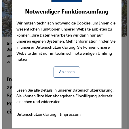
Youtube Embed
Akzeptieren
Notwendiger Funktionsumfang
Google Maps Embed
Wir nutzen technisch notwendige Cookies, um Ihnen die
wesentlichen Funktionen unserer Website anbieten zu
können. Ihre Daten verarbeiten wir dann nur auf
unseren eigenen Systemen. Mehr Information finden Sie
In dieser wegweisenden Textsammlung entwerfen kurdische
in unserer
Datenschutzerklärung
. Sie können unsere
Schriftstellerinnen und Schriftsteller – darunter mehrere aktuelle
Website damit nur im technisch notwendigen Umfang
und ehemalige politische Gefangene – eine freiere Zukunft, in der
nutzen.
es nicht mehr illegal ist, Kurde zu sein (Bild: DW)
Ablehnen
In „Kurdistan + 100“ beantworten
zeitgenössische kurdische
Lesen Sie alle Details in unserer
Datenschutzerklärung
.
Schriftstellerinnen und Schriftsteller die
Sie können Ihre hier abgegebene Einwilligung jederzeit
einsehen und widerrufen.
Frage: „Können die Kurden eines Tages
einen eigenen Staat haben?“
Datenschutzerklärung
Impressum