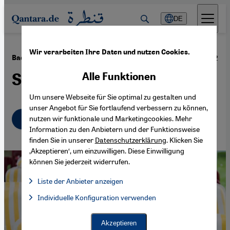
Direkt zum Inhalt springen
DE
Wir verarbeiten Ihre Daten und nutzen Cookies.
·
05.07.2022
Bachtyar Alis "Mein Onkel, den der Wind mitnahm“
Stürme des Lebens
Alle Funktionen
Um unsere Webseite für Sie optimal zu gestalten und
unser Angebot für Sie fortlaufend verbessern zu können,
Deutsch
English
nutzen wir funktionale und Marketingcookies. Mehr
عربي
Information zu den Anbietern und der Funktionsweise
finden Sie in unserer
Datenschutzerklärung
. Klicken Sie
‚Akzeptieren‘, um einzuwilligen. Diese Einwilligung
können Sie jederzeit widerrufen.
Liste der Anbieter anzeigen
Liste der Anbieter:
Individuelle Konfiguration verwenden
Facebook Embed / Facebook Connect
Facebook Embed / Facebook Connect, Google Maps Embed, Go
Google Tag Manager
Twitter Embed
Akzeptieren
Instagram Embed