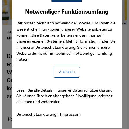
Youtube Embed
Akzeptieren
Notwendiger Funktionsumfang
Google Maps Embed
Wir nutzen technisch notwendige Cookies, um Ihnen die
wesentlichen Funktionen unserer Website anbieten zu
Der kurdische Autor Bachtyar Ali (Foto: Keystone/picture-
können. Ihre Daten verarbeiten wir dann nur auf
alliance)
unseren eigenen Systemen. Mehr Information finden Sie
in unserer
Datenschutzerklärung
. Sie können unsere
Website damit nur im technisch notwendigen Umfang
Der Held von Bachtyar Alis neuem Roman
nutzen.
wird als politischer Häftling von einem
Windstoß ins Freie getragen und auf eine
Ablehnen
Odyssee geschickt. Es ist eine fantastische,
komische und tragische Geschichte, die
Lesen Sie alle Details in unserer
Datenschutzerklärung
.
zugleich existentiellen Tiefgang hat.
Sie können Ihre hier abgegebene Einwilligung jederzeit
einsehen und widerrufen.
Datenschutzerklärung
Impressum
Von
Volker Kaminski