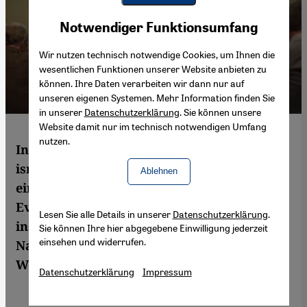
Youtube Embed
Akzeptieren
Notwendiger Funktionsumfang
Google Maps Embed
Wir nutzen technisch notwendige Cookies, um Ihnen die
wesentlichen Funktionen unserer Website anbieten zu
können. Ihre Daten verarbeiten wir dann nur auf
unseren eigenen Systemen. Mehr Information finden Sie
in unserer
Datenschutzerklärung
. Sie können unsere
Website damit nur im technisch notwendigen Umfang
nutzen.
In ihrem Dokumentarfilm zeigt die
israelische Regisseurin Maya Zinshtein
Ablehnen
eindringlich, welchen Einfluss die
Evangelikalen auf Trumps Agenda, aber
Lesen Sie alle Details in unserer
Datenschutzerklärung
.
insbesondere auf die amerikanische
Sie können Ihre hier abgegebene Einwilligung jederzeit
einsehen und widerrufen.
Nahostpolitik nehmen konnten. Von René
Wildangel
Datenschutzerklärung
Impressum