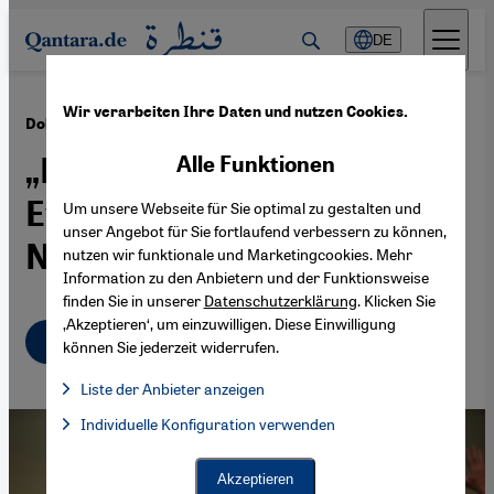
Direkt zum Inhalt springen
DE
Wir verarbeiten Ihre Daten und nutzen Cookies.
·
14.11.2020
Dokumentarfilm „‘Til Kingdom Come“
„Dein Reich komme“: Die
Alle Funktionen
Evangelikalen und der
Um unsere Webseite für Sie optimal zu gestalten und
unser Angebot für Sie fortlaufend verbessern zu können,
Nahostkonflikt
nutzen wir funktionale und Marketingcookies. Mehr
Information zu den Anbietern und der Funktionsweise
finden Sie in unserer
Datenschutzerklärung
. Klicken Sie
‚Akzeptieren‘, um einzuwilligen. Diese Einwilligung
Deutsch
English
عربي
können Sie jederzeit widerrufen.
Liste der Anbieter anzeigen
Liste der Anbieter:
Individuelle Konfiguration verwenden
Facebook Embed / Facebook Connect
Facebook Embed / Facebook Connect, Google Maps Embed, Go
Google Tag Manager
Twitter Embed
Akzeptieren
Instagram Embed