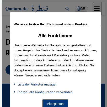
Direkt zum Inhalt springen
DE
Wir verarbeiten Ihre Daten und nutzen Cookies.
·
05.01.2007
Erwartung der Türkei an deutsche EU-
Ratspräsidentschaft
Alle Funktionen
Diplomatisches Geschick
Um unsere Webseite für Sie optimal zu gestalten und
gefragt
unser Angebot für Sie fortlaufend verbessern zu können,
nutzen wir funktionale und Marketingcookies. Mehr
Information zu den Anbietern und der Funktionsweise
finden Sie in unserer
Datenschutzerklärung
. Klicken Sie
Deutsch
‚Akzeptieren‘, um einzuwilligen. Diese Einwilligung
können Sie jederzeit widerrufen.
Liste der Anbieter anzeigen
Liste der Anbieter:
Individuelle Konfiguration verwenden
Facebook Embed / Facebook Connect
Facebook Embed / Facebook Connect, Google Maps Embed, Go
Google Tag Manager
Twitter Embed
Akzeptieren
Instagram Embed