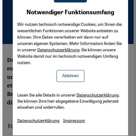
Youtube Embed
Akzeptieren
Notwendiger Funktionsumfang
Google Maps Embed
Wir nutzen technisch notwendige Cookies, um Ihnen die
wesentlichen Funktionen unserer Website anbieten zu
können. Ihre Daten verarbeiten wir dann nur auf
unseren eigenen Systemen. Mehr Information finden Sie
in unserer
Datenschutzerklärung
. Sie können unsere
Website damit nur im technisch notwendigen Umfang
Der Beitritt der Türkei zur EU ist bei den
nutzen.
europäischen Bürgern und Politikern
umstritten. Europaweit befürworten nur
Ablehnen
etwa 28 Prozent der EU-Bürger einen
Beitritt. Aber auch in der Türkei schwindet
Lesen Sie alle Details in unserer
Datenschutzerklärung
.
Sie können Ihre hier abgegebene Einwilligung jederzeit
die Beitrittseuphorie kontinuierlich.
einsehen und widerrufen.
Datenschutzerklärung
Impressum
Von
Gunnar Köhne