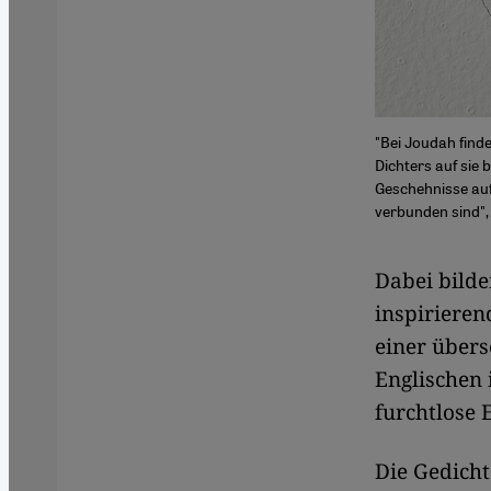
"Bei Joudah finde
Dichters auf sie 
Geschehnisse au
verbunden sind",
Dabei bilde
inspirieren
einer übers
Englischen 
furchtlose 
Die Gedich