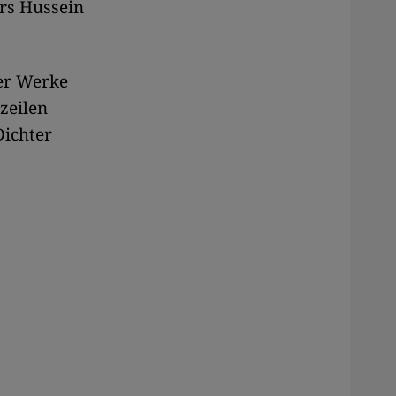
rs Hussein
her Werke
zeilen
Dichter