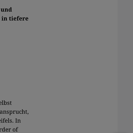
e
 und
in tiefere
elbst
ansprucht,
fels. In
rder of