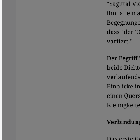
"Sagittal V
ihm allein 
Begegnunge
dass "der '
variiert."
Der Begriff
beide Dicht
verlaufende
Einblicke i
einen Quers
Kleinigkeit
Verbindung
Das erste G