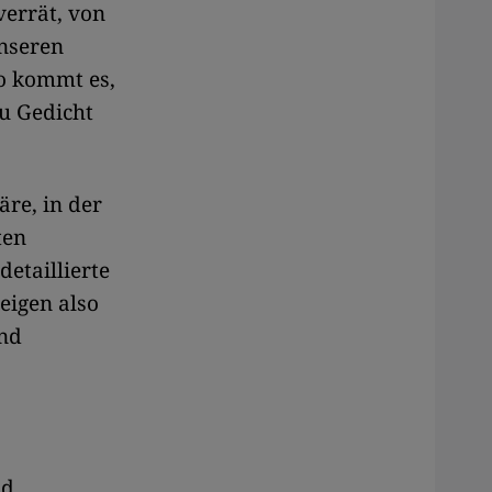
verrät, von
unseren
o kommt es,
zu Gedicht
äre, in der
ten
etaillierte
eigen also
end
nd