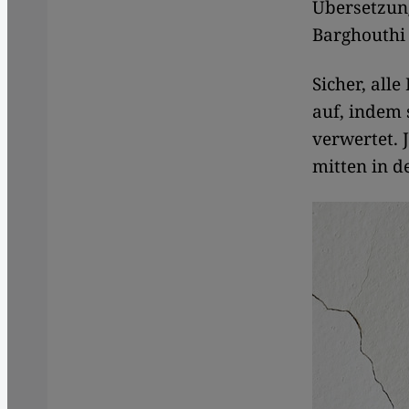
Übersetzung
Barghouthi 
Sicher, all
auf, indem 
verwertet. 
mitten in d