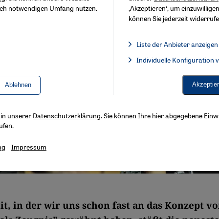
sch notwendigen Umfang nutzen.
‚Akzeptieren‘, um einzuwilligen
können Sie jederzeit widerrufe
Liste der Anbieter anzeigen
Liste der Anbieter:
Individuelle Konfiguration
Facebook Embed / Facebook 
Akzeptie
Ablehnen
s in unserer
Datenschutzerklärung
. Sie können Ihre hier abgegebene Einwi
ufen.
ng
Impressum
it, in der wir uns schon fast an das Konzept v