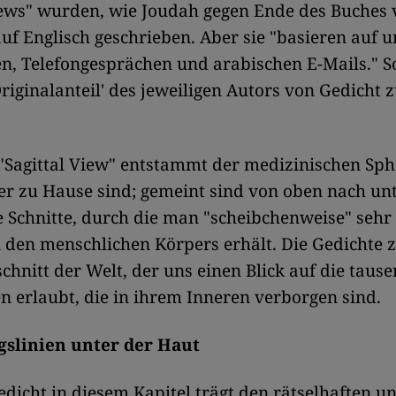
iews" wurden, wie Joudah gegen Ende des Buches 
auf Englisch geschrieben. Aber sie "basieren auf 
n, Telefongesprächen und arabischen E-Mails." S
Originalanteil' des jeweiligen Autors von Gedicht 
 "Sagittal View" entstammt der medizinischen Sph
er zu Hause sind; gemeint sind von oben nach un
 Schnitte, durch die man "scheibchenweise" sehr d
n den menschlichen Körpers erhält. Die Gedichte z
chnitt der Welt, der uns einen Blick auf die taus
en erlaubt, die in ihrem Inneren verborgen sind.
slinien unter der Haut
edicht in diesem Kapitel trägt den rätselhaften u