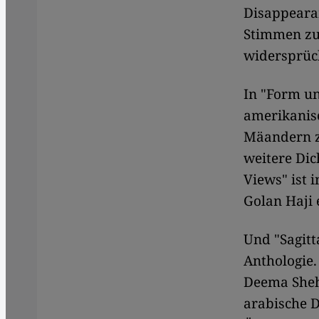
Disappeara
Stimmen zu
widersprüch
In "Form un
amerikanisc
Mäandern z
weitere Dich
Views" ist 
Golan Haji 
Und "Sagitt
Anthologie
Deema Sheha
arabische D