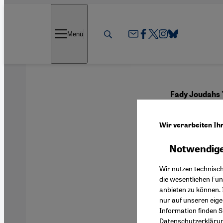
Direkt zum Inhalt springen
Menü
Fady Joudahs 
Ein 
Wir verarbeiten Ih
Notwendige
Deutsch
Wir nutzen technisc
die wesentlichen Fu
anbieten zu können. 
nur auf unseren eig
Information finden S
Datenschutzerkläru