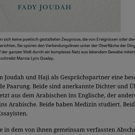
n sich keine poetisch gestalteten Zeugnisse, die von Ereignissen oder de
berichten. Sie spüren den Verbindungslinien unter der Oberfläche der Din
f der ganzen Welt durch ein komplexes Netz aus lebendem Gewebe mitei
 schreibt Marcia Lynx Qualey..
n Joudah und Haji als Gesprächspartner eine be
de Paarung. Beide sind anerkannte Dichter und Ü
etzt aus dem Arabischen ins Englische, der ande
ins Arabische. Beide haben Medizin studiert. Beid
Essayisten.
te in dem von ihnen gemeinsam verfassten Abschn