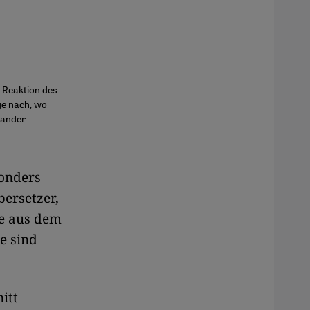
r Reaktion des
ge nach, wo
nander
sonders
bersetzer,
re aus dem
e sind
itt