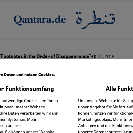
·
05.10.2018
"Footnotes in the Order of Disappearance"
Netz aus lebendem Gewe
re Daten und nutzen Cookies.
r Funktionsumfang
Alle Funk
Facebook Embed / Facebo
Akzeptieren
Google Tag Manager
English
عربي
h notwendige Cookies, um Ihnen
Um unsere Webseite für Sie op
Twitter Embed
nktionen unserer Website
unser Angebot für Sie fortlau
Instagram Embed
Ihre Daten verarbeiten wir dann
können, nutzen wir funktional
Youtube Embed
enen Systemen. Mehr
Marketingcookies. Mehr Info
Google Maps Embed
ie in unserer
Anbietern und der Funktionswe
ng
. Sie können unsere Website
unserer
Datenschutzerklärun