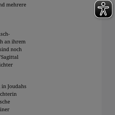
nd mehrere
isch-
ch an ihrem
sind noch
"Sagittal
ichter
k in Joudahs
chterin
ische
iner