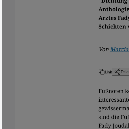
"Dichtung 
Anthologie
Arztes Fad
Schichten 
Von
Marcia
Link
Teile
Fußnoten kö
interessant
gewisserma
sind die Fu
Fady Joudah