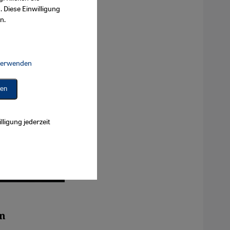
. Diese Einwilligung
n.
 verwenden
Connect, Google Maps Embed, Google Tag Manager, Instagram Embed, 
ren
lligung jederzeit
on