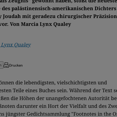
als Zeugnis" gewöhnt haben, stößt die neuest
 des palästinensisch-amerikanischen Dichters
y Joudah mit geradezu chirurgischer Präzision 
vor. Von Marcia Lynx Qualey
 Lynx Qualey
Drucken
n
nnen die lebendigsten, vielschichtigsten und
esten Teile eines Buches sein. Während der Text s
ßen die Höhen der unangefochtenen Autorität be
ßnoten darunter ein Hort der Vielfalt und des Zwei
s jüngster Gedichtsammlung "Footnotes in the O