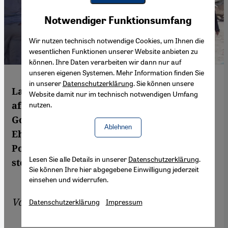
Youtube Embed
Akzeptieren
Notwendiger Funktionsumfang
Google Maps Embed
Wir nutzen technisch notwendige Cookies, um Ihnen die
wesentlichen Funktionen unserer Website anbieten zu
können. Ihre Daten verarbeiten wir dann nur auf
unseren eigenen Systemen. Mehr Information finden Sie
in unserer
Datenschutzerklärung
. Sie können unsere
Lange Zeit war wenig bekannt über die
Website damit nur im technisch notwendigen Umfang
afro-iranische Minderheit am Persischen
nutzen.
Golf. Der deutsch-iranische Fotograf Mahdi
Ablehnen
Ehsaei hat nun ihre Lebenswelten in
Porträts dokumentiert. Marian Brehmer
Lesen Sie alle Details in unserer
Datenschutzerklärung
.
stellt das Buch vor.
Sie können Ihre hier abgegebene Einwilligung jederzeit
einsehen und widerrufen.
Von
Marian Brehmer
Datenschutzerklärung
Impressum