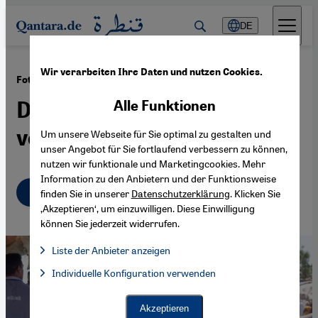
Direkt zum Inhalt springen
DE
Wir verarbeiten Ihre Daten und nutzen Cookies.
·
11.03.2016
Foto-Band "Afro-Iran"
Die vergessene Minderheit
Alle Funktionen
vom Persischen Golf
Um unsere Webseite für Sie optimal zu gestalten und
unser Angebot für Sie fortlaufend verbessern zu können,
nutzen wir funktionale und Marketingcookies. Mehr
Information zu den Anbietern und der Funktionsweise
Deutsch
English
عربي
finden Sie in unserer
Datenschutzerklärung
. Klicken Sie
‚Akzeptieren‘, um einzuwilligen. Diese Einwilligung
können Sie jederzeit widerrufen.
Liste der Anbieter anzeigen
Liste der Anbieter:
Individuelle Konfiguration verwenden
Facebook Embed / Facebook Connect
Facebook Embed / Facebook Connect, Google Maps Embed, Go
Google Tag Manager
Twitter Embed
Akzeptieren
Instagram Embed