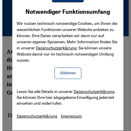
Youtube Embed
Akzeptieren
Notwendiger Funktionsumfang
Google Maps Embed
Wir nutzen technisch notwendige Cookies, um Ihnen die
wesentlichen Funktionen unserer Website anbieten zu
können. Ihre Daten verarbeiten wir dann nur auf
unseren eigenen Systemen. Mehr Information finden Sie
in unserer
Datenschutzerklärung
. Sie können unsere
Auf einem Symposium in Berlin
Website damit nur im technisch notwendigen Umfang
diskutierten internationale Vertreter über
nutzen.
Humor in den Gesellschaften der
Ablehnen
arabischen Welt von der Vergangenheit bis
in die Gegenwart. Über die schwankenden
Lesen Sie alle Details in unserer
Datenschutzerklärung
.
Grenzen des Zulässigen
Sie können Ihre hier abgegebene Einwilligung jederzeit
einsehen und widerrufen.
Von
Antje Bauer
Datenschutzerklärung
Impressum