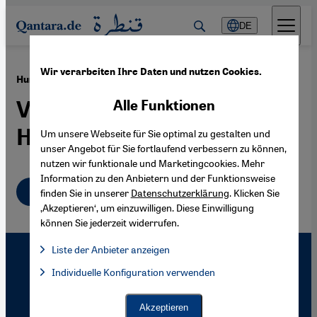
Direkt zum Inhalt springen
DE
Wir verarbeiten Ihre Daten und nutzen Cookies.
·
27.07.2007
Humor in der arabischen Kultur
Versteckte Kamera im
Alle Funktionen
Himmel
Um unsere Webseite für Sie optimal zu gestalten und
unser Angebot für Sie fortlaufend verbessern zu können,
nutzen wir funktionale und Marketingcookies. Mehr
Information zu den Anbietern und der Funktionsweise
Deutsch
finden Sie in unserer
Datenschutzerklärung
. Klicken Sie
‚Akzeptieren‘, um einzuwilligen. Diese Einwilligung
können Sie jederzeit widerrufen.
Liste der Anbieter anzeigen
Liste der Anbieter:
Individuelle Konfiguration verwenden
Facebook Embed / Facebook Connect
Facebook Embed / Facebook Connect, Google Maps Embed, Go
Google Tag Manager
Twitter Embed
Akzeptieren
Instagram Embed