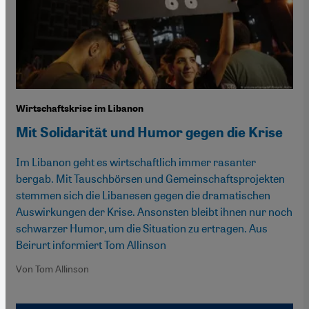
Wirtschaftskrise im Libanon
Mit Solidarität und Humor gegen die Krise
Im Libanon geht es wirtschaftlich immer rasanter
bergab. Mit Tauschbörsen und Gemeinschaftsprojekten
stemmen sich die Libanesen gegen die dramatischen
Auswirkungen der Krise. Ansonsten bleibt ihnen nur noch
schwarzer Humor, um die Situation zu ertragen. Aus
Beirurt informiert Tom Allinson
Von Tom Allinson