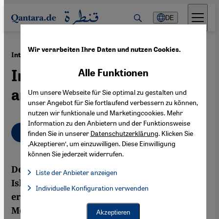
Direkt zum Inhalt springen
DE
Wir verarbeiten Ihre Daten und nutzen Cookies.
·
04.07.2013
Interview mit dem Medizinethiker Ilhan Ilkilic
Im interkulturellen Dialog
Alle Funktionen
an den Grenzen des Lebens
Um unsere Webseite für Sie optimal zu gestalten und
unser Angebot für Sie fortlaufend verbessern zu können,
nutzen wir funktionale und Marketingcookies. Mehr
Information zu den Anbietern und der Funktionsweise
Deutsch
English
عربي
finden Sie in unserer
Datenschutzerklärung
. Klicken Sie
‚Akzeptieren‘, um einzuwilligen. Diese Einwilligung
können Sie jederzeit widerrufen.
Der türkischstämmige Arzt und
Liste der Anbieter anzeigen
Islamwissenschaftler Ilhan Ilkilic ist der
Liste der Anbieter:
Individuelle Konfiguration verwenden
Facebook Embed / Facebook Connect
Facebook Embed / Facebook Connect, Google Maps Embed, Go
erste Muslim im Deutschen Ethikrat. Der
Google Tag Manager
Twitter Embed
Medizinethiker begreift seine neue Aufgabe
Akzeptieren
Instagram Embed