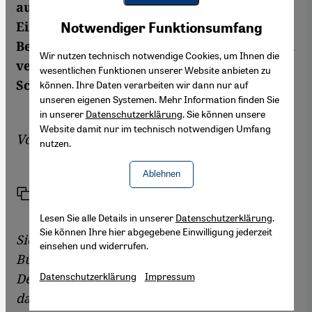
auch als Chance, den moralischen
Youtube Embed
Akzeptieren
Einstellungen der muslimischen
Notwendiger Funktionsumfang
Google Maps Embed
Bevölkerung in Deutschland mehr Gehör zu
Wir nutzen technisch notwendige Cookies, um Ihnen die
verschaffen. Mit ihm sprach Julie
wesentlichen Funktionen unserer Website anbieten zu
Schwannecke.
können. Ihre Daten verarbeiten wir dann nur auf
unseren eigenen Systemen. Mehr Information finden Sie
in unserer
Datenschutzerklärung
. Sie können unsere
Website damit nur im technisch notwendigen Umfang
Von
Julie Schwannecke
nutzen.
Ablehnen
Link
Drucken
Teilen
Lesen Sie alle Details in unserer
Datenschutzerklärung
.
Sie können Ihre hier abgegebene Einwilligung jederzeit
Sie wurden im April 2012 vom
einsehen und widerrufen.
Bundepräsidenten als erster Muslim in den
Datenschutzerklärung
Impressum
Deutschen Ethikrat einberufen. Wie kam es
dazu?