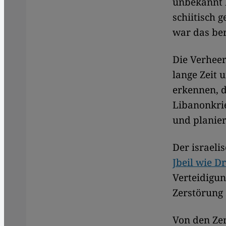
unbekannt b
schiitisch 
war das ber
Die Verheer
lange Zeit
erkennen, d
Libanonkrie
und planie
Der israeli
Jbeil wie D
Verteidigun
Zerstörung 
Von den Ze