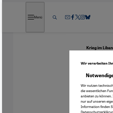
Direkt zum Inhalt springen
Menü
Krieg im Liba
Bint 
Wir verarbeiten Ih
zerst
Notwendige
Wir nutzen technisc
die wesentlichen Fu
anbieten zu können. 
Deutsch
nur auf unseren eig
Information finden S
Datenschutzerkläru