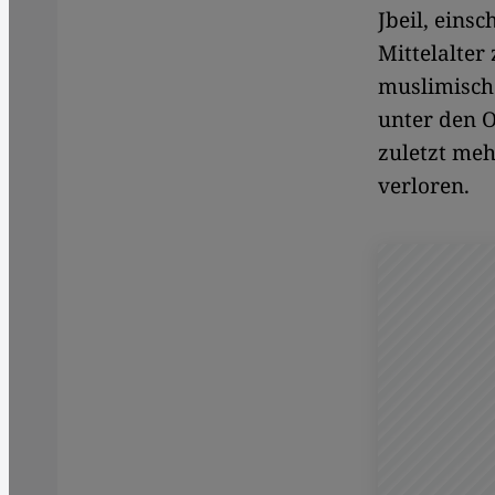
Jbeil, einsc
Mittelalter
muslimische
unter den O
zuletzt meh
verloren.