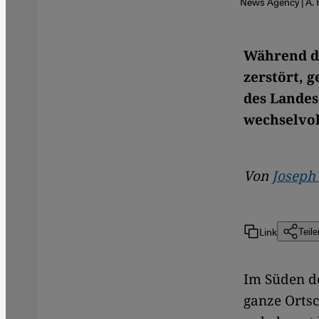
News Agency | A.
Während di
zerstört, 
des Landes
wechselvol
Von
Joseph
Link
Teile
Im Süden de
ganze Ortsc