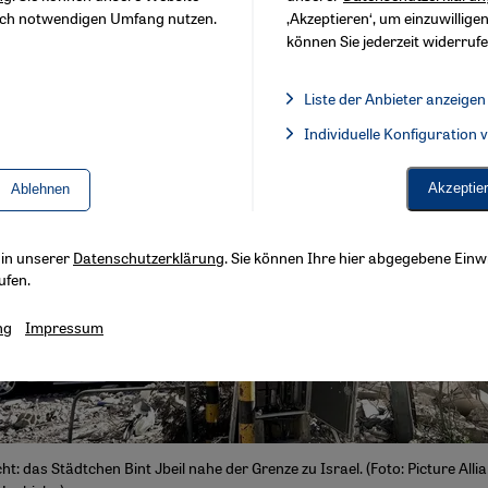
sch notwendigen Umfang nutzen.
‚Akzeptieren‘, um einzuwilligen
können Sie jederzeit widerrufe
Liste der Anbieter anzeigen
Liste der Anbieter:
Individuelle Konfiguration
Facebook Embed / Facebook 
Akzeptie
Ablehnen
s in unserer
Datenschutzerklärung
. Sie können Ihre hier abgegebene Einwi
ufen.
ng
Impressum
: das Städtchen Bint Jbeil nahe der Grenze zu Israel. (Foto: Picture Alli