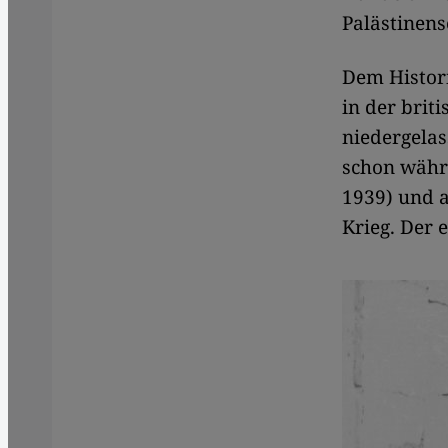
Palästinens
Dem Histor
in der brit
niedergelas
schon währ
1939) und a
Krieg. Der 