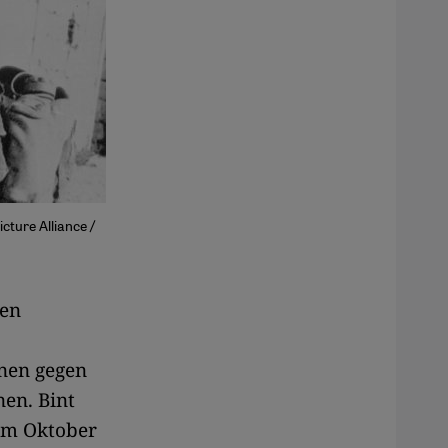
icture Alliance /
den
onen gegen
nen. Bint
 Im Oktober