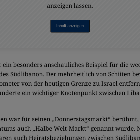
anzeigen lassen.
Inhalt anzeigen
ist ein besonders anschauliches Beispiel für die we
des Südlibanon. Der mehrheitlich von Schiiten 
lometer von der heutigen Grenze zu Israel entfer
underte ein wichtiger Knotenpunkt zwischen Lib
hen war für seinen „Donnerstagsmarkt“ berühmt,
chtums auch „Halbe Welt-Markt“ genannt wurde. 
aren auch Heiratsbeziehungen zwischen Südliba