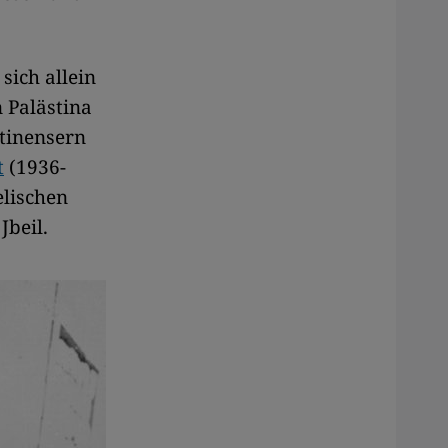
 sich allein
 Palästina
stinensern
t
(1936-
elischen
 Jbeil.