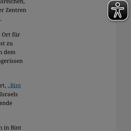
nsreichen,
er Zentren
.
 Ort für
st zu
ch dem
bgerissen
rt,
„Bint
Israels
kende
 in Bint