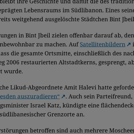
leibt ihre Geschichte und damit die des traditio
geprägten Lebensraums im Südlibanon. Eines sein
eits weitgehend ausgelöschte Städtchen Bint Jbeil
ungen in Bint Jbeil zielen offenbar darauf ab, den
 unbewohnbar zu machen. Auf
Satellitenbildern
i
ass die gesamte Ortsmitte, einschließlich des na
g 2006 restaurierten Altstadtkerns, gesprengt, a
rt wurde.
sche Likud-Abgeordnete Amit Halevi hatte geforde
resden auszuradieren“
. Auch sein Parteifreund, 
gsminister Israel Katz, kündigte eine flächendec
südlibanesischer Grenzorte an.
rstörungen betroffen sind auch mehrere Moscheen