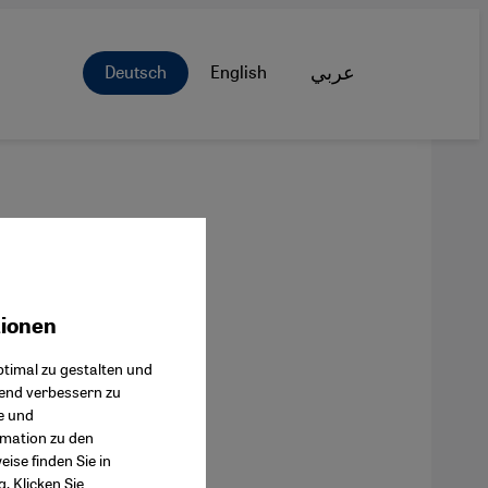
Deutsch
English
عربي
tionen
ok Connect
timal zu gestalten und
fend verbessern zu
e und
rmation zu den
ise finden Sie in
g
. Klicken Sie