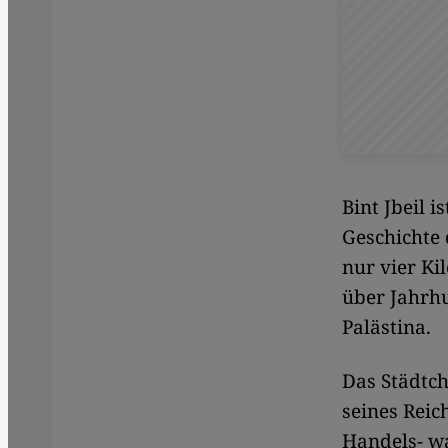
Bint Jbeil 
Geschichte 
nur vier Ki
über Jahrh
Palästina.
Das Städtc
seines Rei
Handels- w