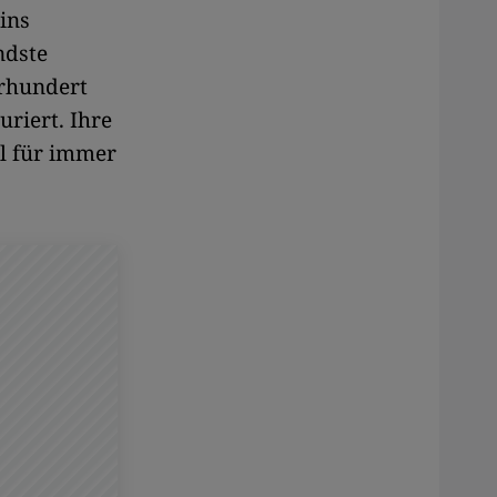
ins
ndste
hrhundert
riert. Ihre
hl für immer