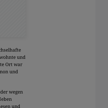
chselhafte
bewohnte und
nte Ort war
anon und
 der wegen
Neben
nesen und