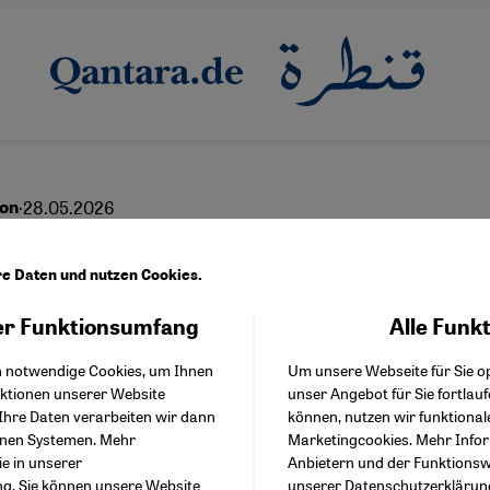
·
28.05.2026
non
Jbeil – Portrait einer
re Daten und nutzen Cookies.
örten Stadt
r Funktionsumfang
Alle Funk
Facebook Embed / Facebo
Akzeptieren
Google Tag Manager
h notwendige Cookies, um Ihnen
Um unsere Webseite für Sie op
Twitter Embed
nktionen unserer Website
unser Angebot für Sie fortlau
Instagram Embed
Ihre Daten verarbeiten wir dann
können, nutzen wir funktional
Youtube Embed
English
عربي
enen Systemen. Mehr
Marketingcookies. Mehr Info
Google Maps Embed
ie in unserer
Anbietern und der Funktionswe
ng
. Sie können unsere Website
unserer
Datenschutzerklärun