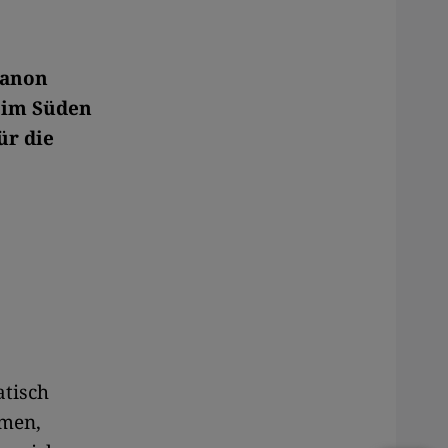
banon
n im Süden
ür die
atisch
amen,