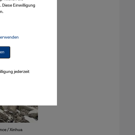
. Diese Einwilligung
n.
 verwenden
Connect, Google Maps Embed, Google Tag Manager, Instagram Embed, 
ren
lligung jederzeit
ance / Xinhua