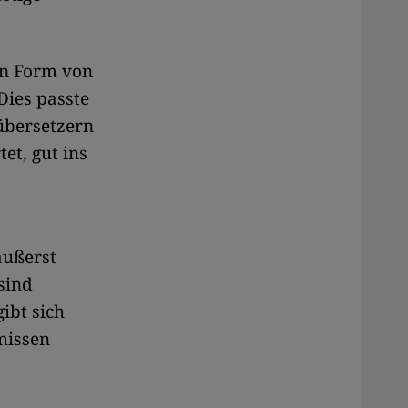
en Form von
Dies passte
übersetzern
et, gut ins
äußerst
sind
ibt sich
missen