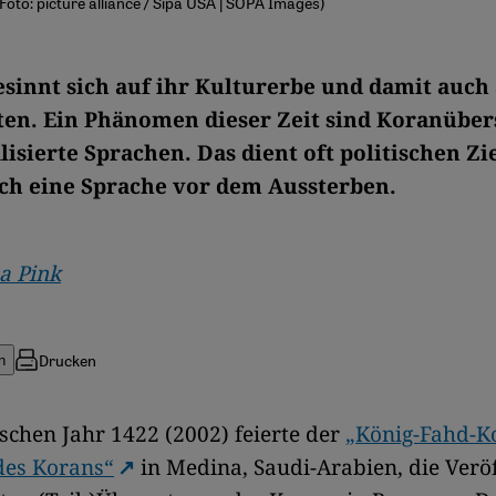
(Foto: picture alliance / Sipa USA | SOPA Images)
esinnt sich auf ihr Kulturerbe und damit auch 
en. Ein Phänomen dieser Zeit sind Koranübe
isierte Sprachen. Das dient oft politischen Zi
ch eine Sprache vor dem Aussterben.
a Pink
Drucken
n
chen Jahr 1422 (2002) feierte der
„König-Fahd-K
des Korans“
in Medina, Saudi-Arabien, die Verö