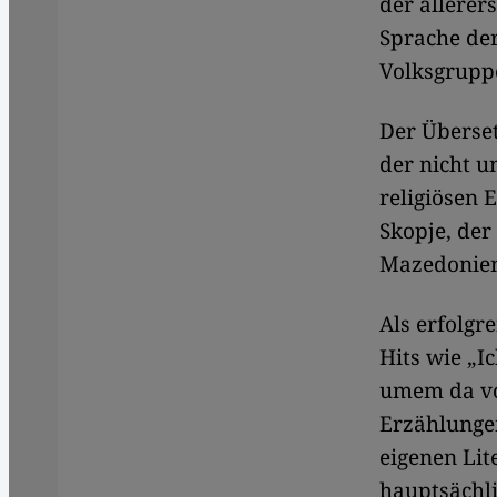
der allerer
Sprache der
Volksgrupp
Der Überset
der nicht 
religiösen 
Skopje, der
Mazedonien
Als erfolgr
Hits wie „I
umem da vol
Erzählungen
eigenen Lit
hauptsächl