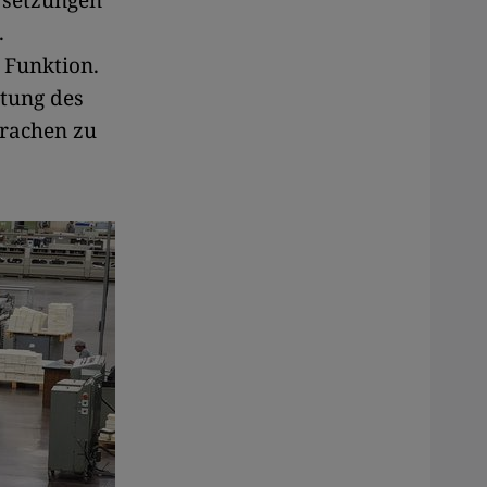
rsetzungen
.
 Funktion.
itung des
prachen zu