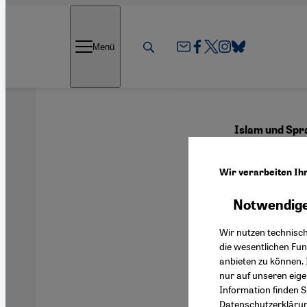
Direkt zum Inhalt springen
Menü
Islam und Spra
Der K
Wir verarbeiten Ih
Samo
Notwendige
Wir nutzen technisc
die wesentlichen Fu
anbieten zu können. 
Deutsch
nur auf unseren eig
Information finden S
Datenschutzerkläru