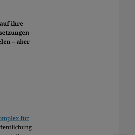
auf ihre
rsetzungen
elen – aber
omplex für
ffentlichung