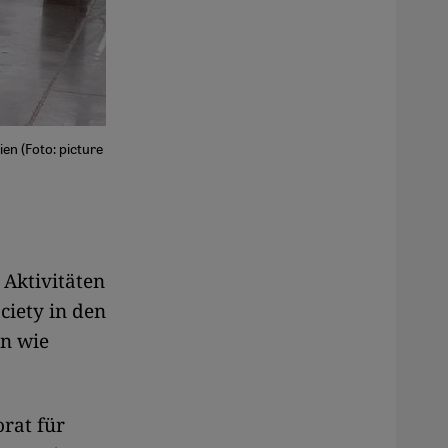
en (Foto: picture
 Aktivitäten
ciety in den
en wie
orat für