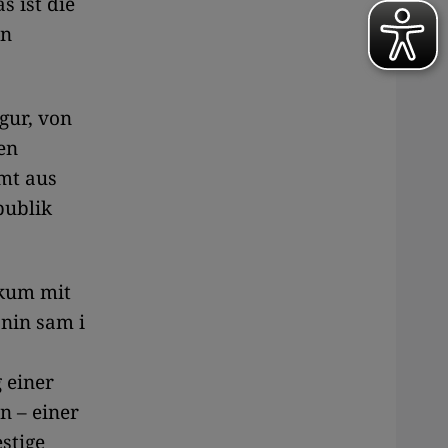
s ist die
en
gur, von
en
mt aus
publik
ikum mit
anin sam i
,
 einer
n – einer
stige