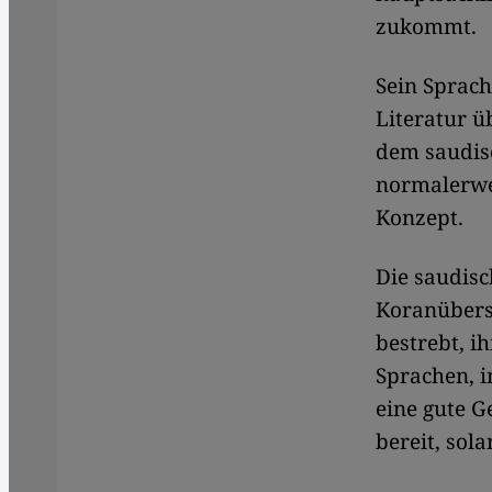
zukommt.
Sein Sprach
Literatur ü
dem saudis
normalerwei
Konzept.
Die saudisc
Koranübers
bestrebt, i
Sprachen, i
eine gute 
bereit, sol