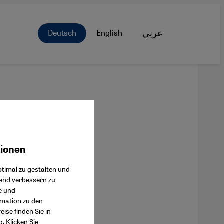
Deutsch
English
عربي
tionen
ok Connect
timal zu gestalten und
fend verbessern zu
e und
rmation zu den
ise finden Sie in
g
. Klicken Sie