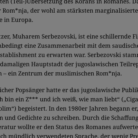
sten (Teil-)Übersetzung des Korans in Romanes. Da
 Rom*nja, der wohl am stärksten marginalisiert
e in Europa.
zer, Muharem Serbezovski, ist eine schillernde Fi
unbedingt eine Zusammenarbeit mit dem saudisch
Establishment zu erwarten war. Serbezovski stam
 damaligen Hauptstadt der jugoslawischen Teilre
 – ein Zentrum der muslimischen Rom*nja.
eicher Popsänger hatte er das jugoslawische Publ
ch bin ein Z*** und ich weiß, wie man liebt“ („Cig
im“) begeistert. In den 1980er Jahren begann er
 und Gedichte zu schreiben. Durch die Schaffung
eratur wollte er den Status des Romanes aufwerte
ich mündlich verwendeten Sprache, der wenig Pre