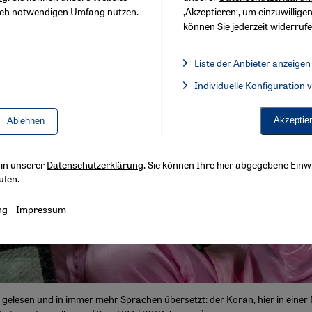
sch notwendigen Umfang nutzen.
‚Akzeptieren‘, um einzuwilligen
können Sie jederzeit widerrufe
Liste der Anbieter anzeigen
Liste der Anbieter:
Individuelle Konfiguration
Facebook Embed / Facebook 
Akzeptie
Ablehnen
s in unserer
Datenschutzerklärung
. Sie können Ihre hier abgegebene Einwi
ufen.
ng
Impressum
ll gelesen und in immer mehr Sprachen übersetzt: der Koran, hier in einer