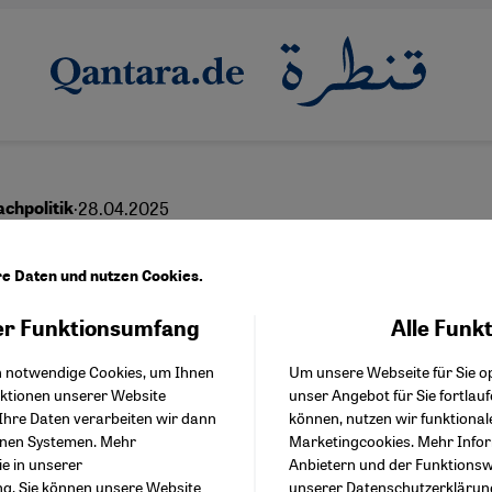
·
28.04.2025
chpolitik
oran – jetzt auch auf
re Daten und nutzen Cookies.
anisch und Shona
r Funktionsumfang
Alle Funk
Facebook Embed / Facebo
Akzeptieren
Google Tag Manager
h notwendige Cookies, um Ihnen
Um unsere Webseite für Sie op
Twitter Embed
nktionen unserer Website
unser Angebot für Sie fortlau
Instagram Embed
Ihre Daten verarbeiten wir dann
können, nutzen wir funktional
Youtube Embed
English
عربي
enen Systemen. Mehr
Marketingcookies. Mehr Info
Google Maps Embed
ie in unserer
Anbietern und der Funktionswe
ng
. Sie können unsere Website
unserer
Datenschutzerklärun