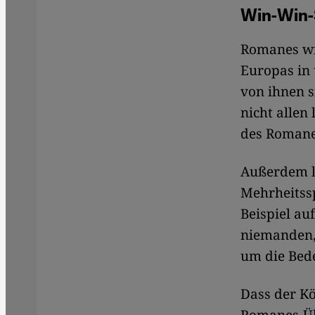
Win-Win-S
Romanes wi
Europas in 
von ihnen s
nicht allen
des Romane
Außerdem l
Mehrheitssp
Beispiel au
niemanden,
um die Bed
Dass der K