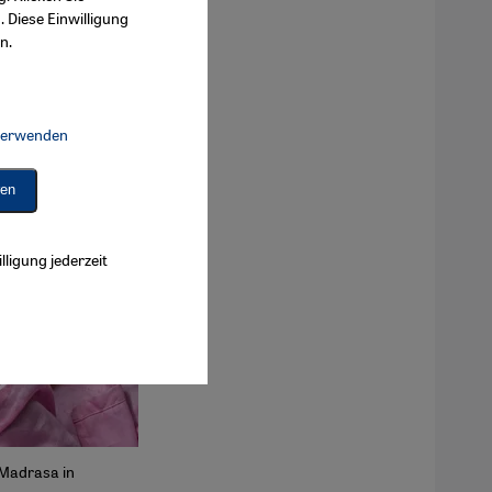
. Diese Einwilligung
n.
 verwenden
Connect, Google Maps Embed, Google Tag Manager, Instagram Embed, 
ren
lligung jederzeit
 Madrasa in