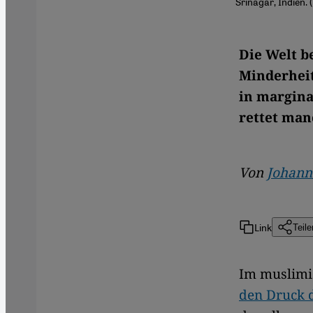
Srinagar, Indien. 
Die Welt b
Minderheit
in marginal
rettet man
Von
Johann
Link
Teile
Im muslimis
den Druck 