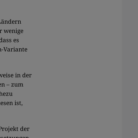
 Ländern
r wenige
dass es
n-Variante
eise in der
ben – zum
ahezu
sen ist,
rojekt der