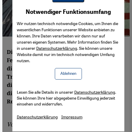
Youtube Embed
Akzeptieren
Notwendiger Funktionsumfang
Google Maps Embed
Wir nutzen technisch notwendige Cookies, um Ihnen die
wesentlichen Funktionen unserer Website anbieten zu
können. Ihre Daten verarbeiten wir dann nur auf
unseren eigenen Systemen. Mehr Information finden Sie
in unserer
Datenschutzerklärung
. Sie können unsere
Die USA seien von einer unüberbrückbaren
Website damit nur im technisch notwendigen Umfang
Feindschaft gegenüber Iran getrieben, so
nutzen.
die Führung in Teheran. Doch auch wenn
Ablehnen
Trumps Politik des "maximalen Drucks"
diese These zu bestätigen scheint, verfolgt
Lesen Sie alle Details in unserer
Datenschutzerklärung
.
die US-Regierung keine Politik des
Sie können Ihre hier abgegebene Einwilligung jederzeit
Regimewechsels.
einsehen und widerrufen.
Datenschutzerklärung
Impressum
Von
Payam Ghalehdar
,
Ali Fathollah-Nejad