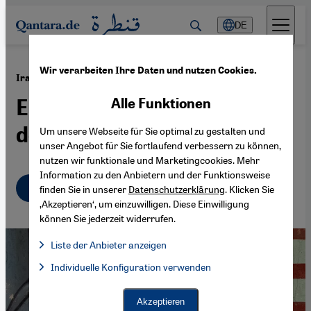
Direkt zum Inhalt springen
DE
Wir verarbeiten Ihre Daten und nutzen Cookies.
·
18.11.2019
Iranisch-amerikanisches Verhältnis
Eine unendliche Geschichte
Alle Funktionen
der Feindschaft?
Um unsere Webseite für Sie optimal zu gestalten und
unser Angebot für Sie fortlaufend verbessern zu können,
nutzen wir funktionale und Marketingcookies. Mehr
Information zu den Anbietern und der Funktionsweise
Deutsch
English
finden Sie in unserer
Datenschutzerklärung
. Klicken Sie
‚Akzeptieren‘, um einzuwilligen. Diese Einwilligung
können Sie jederzeit widerrufen.
Liste der Anbieter anzeigen
Liste der Anbieter:
Individuelle Konfiguration verwenden
Facebook Embed / Facebook Connect
Facebook Embed / Facebook Connect, Google Maps Embed, Go
Google Tag Manager
Twitter Embed
Akzeptieren
Instagram Embed