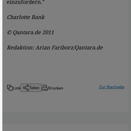
einzufordern."
Charlotte Bank
© Qantara.de 2011
Redaktion: Arian Fariborz/Qantara.de
Zur Startseite
Link
Drucken
Teilen