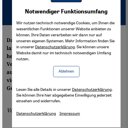
Youtube Embed
Akzeptieren
Notwendiger Funktionsumfang
Google Maps Embed
Wir nutzen technisch notwendige Cookies, um Ihnen die
wesentlichen Funktionen unserer Website anbieten zu
können. Ihre Daten verarbeiten wir dann nur auf
Dass sich die arabische Jugend bereits seit
unseren eigenen Systemen. Mehr Information finden Sie
in unserer
Datenschutzerklärung
. Sie können unsere
langem äußerst kritisch mit den
Website damit nur im technisch notwendigen Umfang
herrschenden gesellschaftlichen
nutzen.
Verhältnissen in ihren Ländern
auseinandersetzt, zeigt sich deutlich an
Ablehnen
vielen künstlerischen Produktionen dieser
Generation.
Lesen Sie alle Details in unserer
Datenschutzerklärung
.
Sie können Ihre hier abgegebene Einwilligung jederzeit
einsehen und widerrufen.
Von
Charlotte Bank
Datenschutzerklärung
Impressum