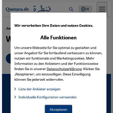
Direkt zum Inhalt springen
DE
Wir verarbeiten Ihre Daten und nutzen Cookies.
·
03.08.2011
Junge arabische Künstler und sozialer Protest
Wind des Wandels
Alle Funktionen
Um unsere Webseite für Sie optimal zu gestalten und
unser Angebot für Sie fortlaufend verbessern zu können,
Deutsch
English
nutzen wir funktionale und Marketingcookies. Mehr
عربي
Information zu den Anbietern und der Funktionsweise
finden Sie in unserer
Datenschutzerklärung
. Klicken Sie
‚Akzeptieren‘, um einzuwilligen. Diese Einwilligung
können Sie jederzeit widerrufen.
Liste der Anbieter anzeigen
Liste der Anbieter:
Individuelle Konfiguration verwenden
Facebook Embed / Facebook Connect
Facebook Embed / Facebook Connect, Google Maps Embed, Go
Google Tag Manager
Twitter Embed
Akzeptieren
Instagram Embed