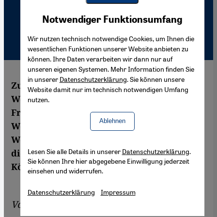
Youtube Embed
Akzeptieren
Notwendiger Funktionsumfang
Google Maps Embed
Wir nutzen technisch notwendige Cookies, um Ihnen die
wesentlichen Funktionen unserer Website anbieten zu
können. Ihre Daten verarbeiten wir dann nur auf
unseren eigenen Systemen. Mehr Information finden Sie
in unserer
Datenschutzerklärung
. Sie können unsere
Zum zweiten Mal wurde in Kairo der
Website damit nur im technisch notwendigen Umfang
Wettbewerb um die "vorbildliche junge
nutzen.
Frau der arabischen Welt”, der Miss Arab
Ablehnen
World, ausgetragen. Zu den
Wettbewerbskriterien gehört in erster Linie
Lesen Sie alle Details in unserer
Datenschutzerklärung
.
die Schönheit des Verstands und nicht des
Sie können Ihre hier abgegebene Einwilligung jederzeit
Körpers.
einsehen und widerrufen.
Datenschutzerklärung
Impressum
Von
Nelly Youssef