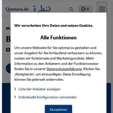
Direkt zum Inhalt springen
DE
Wir verarbeiten Ihre Daten und nutzen Cookies.
·
21.09.2007
Miss Arab World 2007
Bildung und Schönheit im
Alle Funktionen
orientalischen Kontext
Um unsere Webseite für Sie optimal zu gestalten und
unser Angebot für Sie fortlaufend verbessern zu können,
nutzen wir funktionale und Marketingcookies. Mehr
Information zu den Anbietern und der Funktionsweise
Deutsch
finden Sie in unserer
Datenschutzerklärung
. Klicken Sie
‚Akzeptieren‘, um einzuwilligen. Diese Einwilligung
können Sie jederzeit widerrufen.
Liste der Anbieter anzeigen
Liste der Anbieter:
Individuelle Konfiguration verwenden
Facebook Embed / Facebook Connect
Facebook Embed / Facebook Connect, Google Maps Embed, Go
Google Tag Manager
Twitter Embed
Akzeptieren
Instagram Embed