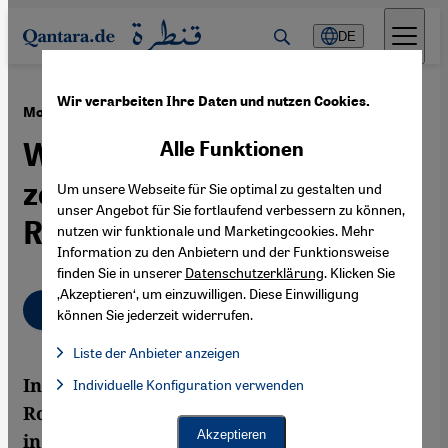
Direkt zum Inhalt springen
DE
Wir verarbeiten Ihre Daten und nutzen Cookies.
·
26.01.2021
Moderne persische Literatur
Wunden, die an der Seele
Alle Funktionen
zerren: Fünf einflussreiche
Um unsere Webseite für Sie optimal zu gestalten und
unser Angebot für Sie fortlaufend verbessern zu können,
Romane
nutzen wir funktionale und Marketingcookies. Mehr
Information zu den Anbietern und der Funktionsweise
finden Sie in unserer
Datenschutzerklärung
. Klicken Sie
‚Akzeptieren‘, um einzuwilligen. Diese Einwilligung
Deutsch
English
عربي
können Sie jederzeit widerrufen.
Liste der Anbieter anzeigen
Liste der Anbieter:
International erfolgreiche iranische
Individuelle Konfiguration verwenden
Facebook Embed / Facebook Connect
Facebook Embed / Facebook Connect, Google Maps Embed, Go
Google Tag Manager
Romane wie „Persepolis“ oder „Lolita lesen
Twitter Embed
Akzeptieren
in Teheran“ sind im Iran selbst kaum
Instagram Embed