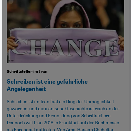
Schriftsteller im Iran
Schreiben ist eine gefährliche
Angelegenheit
Schreiben ist im Iran fast ein Ding der Unmöglichkeit
geworden, und die iranische Geschichte ist reich an der
Unterdrückung und Ermordung von Schriftstellern.
Dennoch will Iran 2018 in Frankfurt auf der Buchmesse
als Ehrengast auftreten. Von Amir Hassan Cheheltan