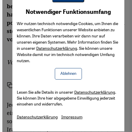
bekannt. In der Islamischen Republik
Youtube Embed
Akzeptieren
Notwendiger Funktionsumfang
Google Maps Embed
haben ganz andere Romane Eingang in die
populäre Kultur gefunden. Changiz M. Varzi
Wir nutzen technisch notwendige Cookies, um Ihnen die
wesentlichen Funktionen unserer Website anbieten zu
stellt fünf besonders einflussreiche Werke
können. Ihre Daten verarbeiten wir dann nur auf
vor.
unseren eigenen Systemen. Mehr Information finden Sie
in unserer
Datenschutzerklärung
. Sie können unsere
Website damit nur im technisch notwendigen Umfang
nutzen.
Von
Changiz M. Varzi
Ablehnen
Link
Drucken
Teilen
Lesen Sie alle Details in unserer
Datenschutzerklärung
.
Sie können Ihre hier abgegebene Einwilligung jederzeit
Jedes der hier aufgeführten Bücher spielt
einsehen und widerrufen.
eine wichtige Rolle in dem kulturellen,
Datenschutzerklärung
Impressum
sozialen und politischen Wandel, den der
Iran im letzten Jahrhundert durchlaufen hat.