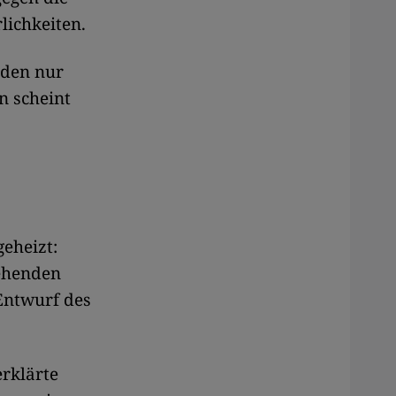
lichkeiten.
rden nur
n scheint
geheizt:
tehenden
 Entwurf des
erklärte