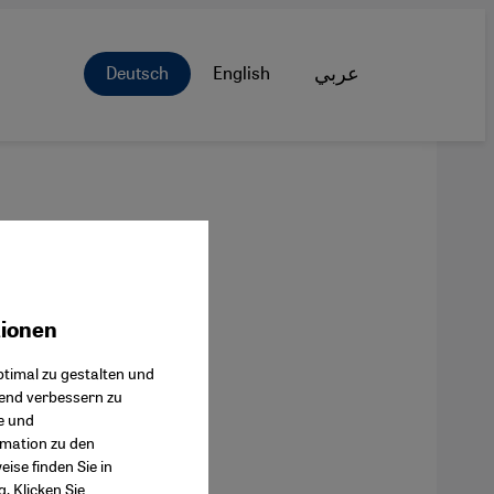
Deutsch
English
عربي
tionen
ok Connect
timal zu gestalten und
fend verbessern zu
e und
rmation zu den
ise finden Sie in
g
. Klicken Sie