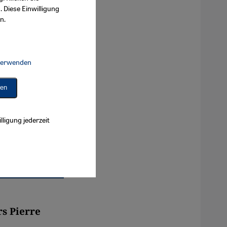
. Diese Einwilligung
n.
 verwenden
Connect, Google Maps Embed, Google Tag Manager, Instagram Embed, 
ren
lligung jederzeit
s Pierre