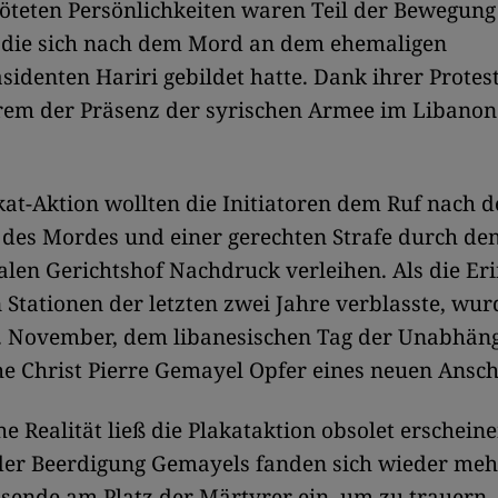
töteten Persönlichkeiten waren Teil der Bewegung
 die sich nach dem Mord an dem ehemaligen
sidenten Hariri gebildet hatte. Dank ihrer Prote
rem der Präsenz der syrischen Armee im Libanon
kat-Aktion wollten die Initiatoren dem Ruf nach d
des Mordes und einer gerechten Strafe durch de
alen Gerichtshof Nachdruck verleihen. Als die Er
n Stationen der letzten zwei Jahre verblasste, wur
. November, dem libanesischen Tag der Unabhängi
e Christ Pierre Gemayel Opfer eines neuen Ansch
he Realität ließ die Plakataktion obsolet erscheine
 der Beerdigung Gemayels fanden sich wieder meh
ende am Platz der Märtyrer ein, um zu trauern,