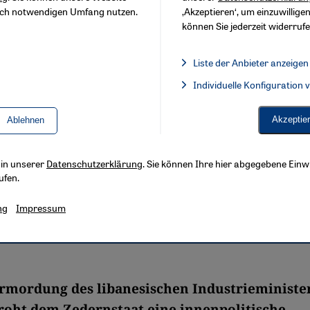
sch notwendigen Umfang nutzen.
‚Akzeptieren‘, um einzuwilligen
können Sie jederzeit widerrufe
Liste der Anbieter anzeigen
Liste der Anbieter:
Individuelle Konfiguration
Facebook Embed / Facebook 
Akzeptie
Ablehnen
s in unserer
Datenschutzerklärung
. Sie können Ihre hier abgegebene Einwi
ufen.
ng
Impressum
rmordung des libanesischen Industrieminister
oht dem Zedernstaat eine innenpolitische