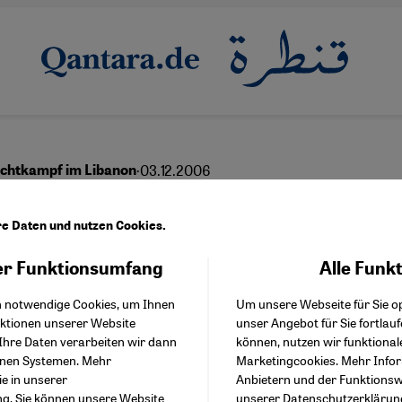
·
03.12.2006
achtkampf im Libanon
g in der Sackgasse
re Daten und nutzen Cookies.
r Funktionsumfang
Alle Funk
Facebook Embed / Facebo
Akzeptieren
Google Tag Manager
h notwendige Cookies, um Ihnen
Um unsere Webseite für Sie op
Twitter Embed
nktionen unserer Website
unser Angebot für Sie fortlau
Instagram Embed
Ihre Daten verarbeiten wir dann
können, nutzen wir funktional
Youtube Embed
enen Systemen. Mehr
Marketingcookies. Mehr Info
Google Maps Embed
ie in unserer
Anbietern und der Funktionswe
ng
. Sie können unsere Website
unserer
Datenschutzerklärun