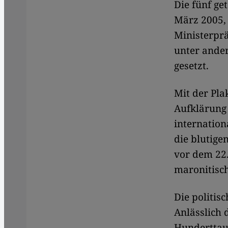
Die fünf ge
März 2005,
Ministerprä
unter ande
gesetzt.
Mit der Pla
Aufklärung 
internation
die blutige
vor dem 22
maronitisch
Die politisc
Anlässlich
Hunderttaus