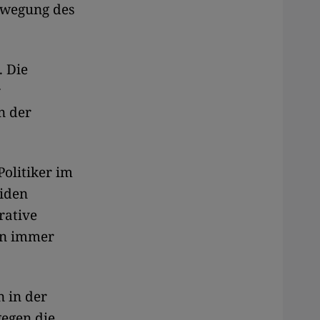
ewegung des
. Die
r
n der
Politiker im
eiden
rative
en immer
 in der
gegen die