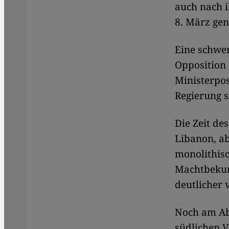
auch nach 
8. März gen
Eine schwer
Opposition 
Ministerpos
Regierung s
Die Zeit de
Libanon, ab
monolithisc
Machtbekun
deutlicher 
Noch am Abe
südlichen V