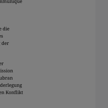
ommunique
e die
es
 der
er
ission
Jubran
ederlegung
en Konflikt