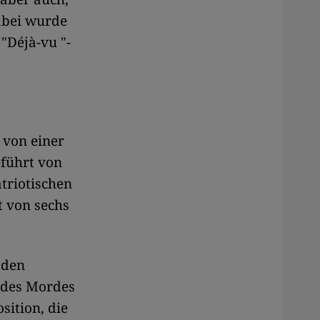
abei wurde
"Déjà-vu "-
 von einer
eführt von
atriotischen
t von sechs
 den
 des Mordes
sition, die