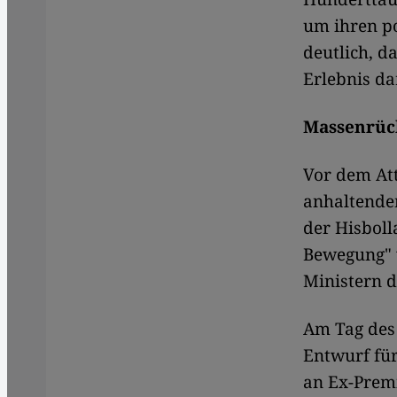
um ihren p
deutlich, d
Erlebnis dar
Massenrück
Vor dem Att
anhaltenden
der Hisboll
Bewegung" v
Ministern d
Am Tag des 
Entwurf für
an Ex-Premi