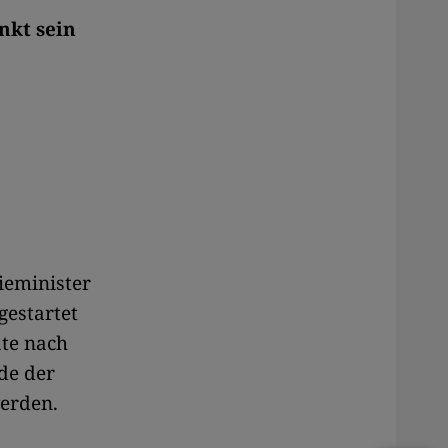
nkt sein
ieminister
gestartet
ate nach
de der
erden.