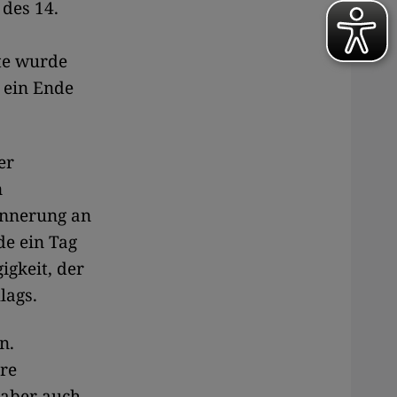
 des 14.
ste wurde
 ein Ende
er
n
innerung an
de ein Tag
gkeit, der
lags.
n.
re
 aber auch,