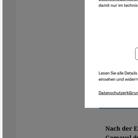
damit nur im techni
Lesen Sie alle Detail
einsehen und widerr
Datenschutzerkläru
Nach der E
Gemayel dr