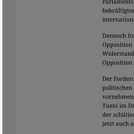
Parlaments
bekräftigte
internation
Dennoch for
Opposition 
Widerstands
Opposition 
Der Forder
politische
vornehmen z
Tueni im D
der schiitis
jetzt auch 