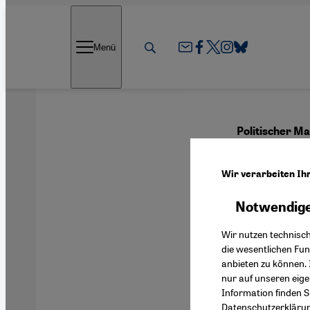
Direkt zum Inhalt springen
Menü
Politischer M
Dialo
Wir verarbeiten Ih
Notwendige
Deutsch
Wir nutzen technisc
die wesentlichen Fu
anbieten zu können. 
nur auf unseren eig
Information finden S
Datenschutzerkläru