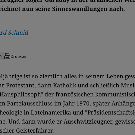
eichnet nun seine Sinneswandlungen nach.
rd Schmid
Drucken
n
 94jährige ist so ziemlich alles in seinem Leben ge
 Protestant, dann Katholik und schließlich Musl
"Hausphilosoph" der französischen kommunistisc
em Parteiausschluss im Jahr 1970, später Anhäng
heologie in Lateinamerika und "Präsidentschafts
che. Und dann wurde er Auschwitzleugner, gewis
ischer Geisterfahrer.