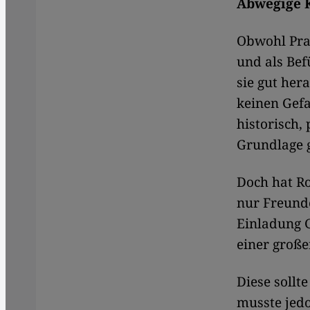
Abwegige K
Obwohl Praz
und als Bef
sie gut her
keinen Gefa
historisch,
Grundlage g
Doch hat Ro
nur Freund
Einladung 
einer groß
Diese sollt
musste jedo