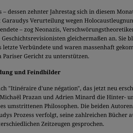
s – dessen zehnter Jahrestag sich in diesem Mona
t Garaudys Verurteilung wegen Holocaustleugnun
 endete – zog Neonazis, Verschwörungstheoretike
Geschichtsrevisionisten gleichermaßen an. Sie b
s letzte Verbündete und waren massenhaft gek
 Pariser Gericht zu unterstützen.
dung und Feindbilder
ch "Itinéraire d'une négation", das jetzt neu ersch
 Michaël Prazan und Adrien Minard die Hinter- u
es umstrittenen Philosophen. Die beiden Autore
udys Prozess verfolgt, seine zahlreichen Bücher 
erschiedlichen Zeitzeugen gesprochen.