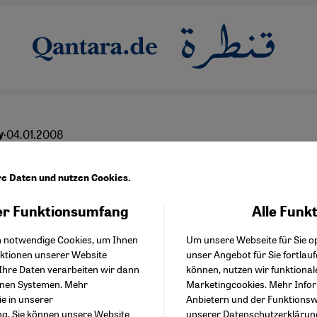
·
04.01.2008
y
en und Wirrungen
re Daten und nutzen Cookies.
r Funktionsumfang
Alle Funk
Facebook Embed / Facebo
Akzeptieren
Google Tag Manager
h notwendige Cookies, um Ihnen
Um unsere Webseite für Sie op
Twitter Embed
nktionen unserer Website
unser Angebot für Sie fortlau
Instagram Embed
Ihre Daten verarbeiten wir dann
können, nutzen wir funktional
Youtube Embed
enen Systemen. Mehr
Marketingcookies. Mehr Info
Google Maps Embed
ie in unserer
Anbietern und der Funktionswe
ng
. Sie können unsere Website
unserer
Datenschutzerklärun