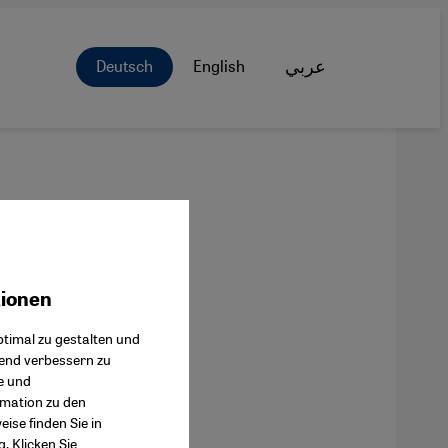
Deutsch
English
عربي
tionen
ok Connect
timal zu gestalten und
fend verbessern zu
e und
rmation zu den
ise finden Sie in
g
. Klicken Sie