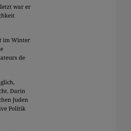
letzt war er
chkeit
t im Winter
ie
dateurs de
glich,
cht. Darin
schen Juden
ve Politik