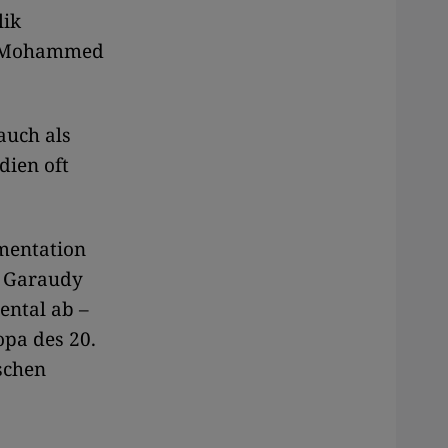
lik
nt Mohammed
auch als
dien oft
umentation
t Garaudy
ental ab –
pa des 20.
schen