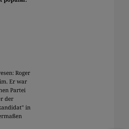
wesen: Roger
im. Er war
hen Partei
er der
kandidat" in
sermaßen