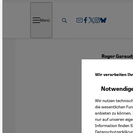
Direkt zum Inhalt springen
Menü
Roger Garaud
Myth
Wir verarbeiten Ih
Notwendige
Deutsch
Wir nutzen technisc
die wesentlichen Fu
anbieten zu können. 
nur auf unseren eig
Information finden S
Datenschutzerkläru