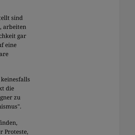
ellt sind
, arbeiten
chkeit gar
uf eine
bare
keinesfalls
t die
gner zu
nismus".
finden,
r Proteste,