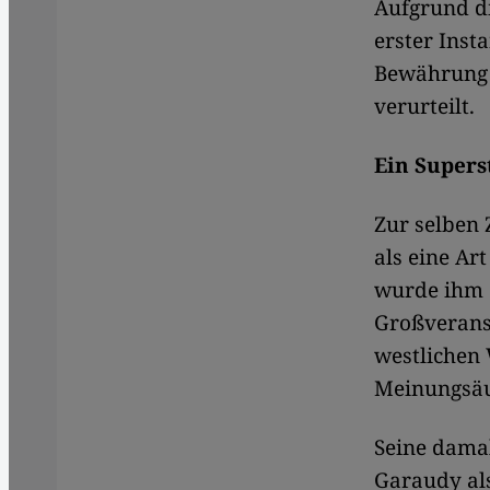
Aufgrund d
erster Ins
Bewährung 
verurteilt.
Ein Supers
Zur selben 
als eine Ar
wurde ihm 
Großveranst
westlichen 
Meinungsäu
Seine dama
Garaudy als