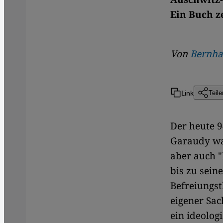
Ein Buch z
Von
Bernha
Link
Teile
​​Der heute
Garaudy war
aber auch 
bis zu sein
Befreiungst
eigener Sa
ein ideolog