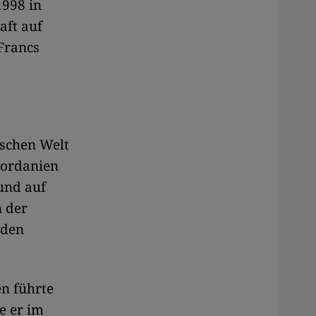
998 in
aft auf
Francs
ischen Welt
 Jordanien
und auf
n der
nden
n führte
e er im