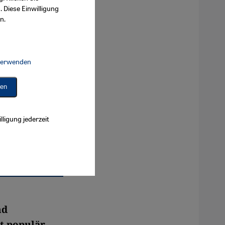
. Diese Einwilligung
n.
 verwenden
Connect, Google Maps Embed, Google Tag Manager, Instagram Embed, 
ren
lligung jederzeit
nd
t populär.