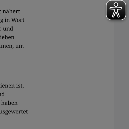
t nähert
g in Wort
r und
lieben
ommen, um
ienen ist,
nd
n haben
ausgewertet