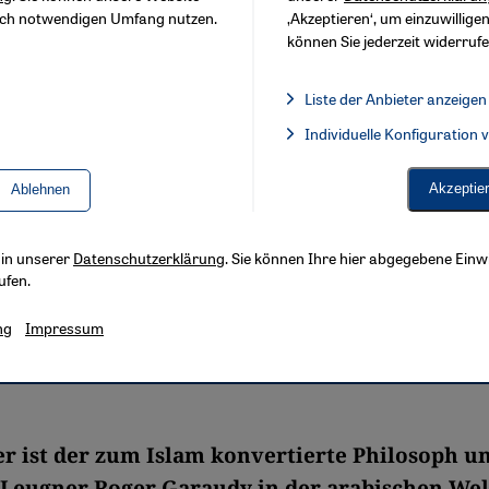
sch notwendigen Umfang nutzen.
‚Akzeptieren‘, um einzuwilligen
können Sie jederzeit widerrufe
Liste der Anbieter anzeigen
Liste der Anbieter:
Individuelle Konfiguration
Facebook Embed / Facebook 
Akzeptie
Ablehnen
s in unserer
Datenschutzerklärung
. Sie können Ihre hier abgegebene Einwi
ufen.
ng
Impressum
 ist der zum Islam konvertierte Philosoph u
Leugner Roger Garaudy in der arabischen Wel