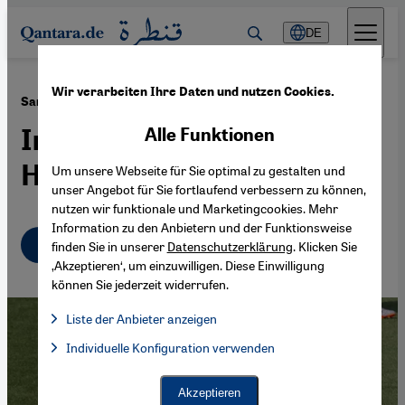
Direkt zum Inhalt springen
DE
Wir verarbeiten Ihre Daten und nutzen Cookies.
·
20.02.2009
Sami Khedira
Im Fußball spielt die
Alle Funktionen
Herkunft keine Rolle
Um unsere Webseite für Sie optimal zu gestalten und
unser Angebot für Sie fortlaufend verbessern zu können,
nutzen wir funktionale und Marketingcookies. Mehr
Information zu den Anbietern und der Funktionsweise
Deutsch
finden Sie in unserer
Datenschutzerklärung
. Klicken Sie
‚Akzeptieren‘, um einzuwilligen. Diese Einwilligung
können Sie jederzeit widerrufen.
Liste der Anbieter anzeigen
Liste der Anbieter:
Individuelle Konfiguration verwenden
Facebook Embed / Facebook Connect
Facebook Embed / Facebook Connect, Google Maps Embed, Go
Google Tag Manager
Twitter Embed
Akzeptieren
Instagram Embed