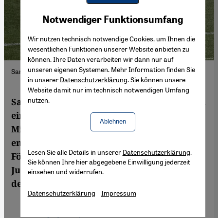
Youtube Embed
Akzeptieren
Notwendiger Funktionsumfang
Google Maps Embed
Wir nutzen technisch notwendige Cookies, um Ihnen die
wesentlichen Funktionen unserer Website anbieten zu
können. Ihre Daten verarbeiten wir dann nur auf
unseren eigenen Systemen. Mehr Information finden Sie
Sami Khedira und Mesut Özil, Foto: picture-alliance/dpa
in unserer
Datenschutzerklärung
. Sie können unsere
Website damit nur im technisch notwendigen Umfang
nutzen.
Sami Khedira besitzt einen tunesischen und
einen deutschen Pass. Der 21-Jährige
Ablehnen
Mittelfeldspieler vom VfB Stuttgart
engagiert sich in seiner Freizeit für die
Lesen Sie alle Details in unserer
Datenschutzerklärung
.
Förderung der Integration von
Sie können Ihre hier abgegebene Einwilligung jederzeit
Jugendlichen. Bald wird er wohl auch im
einsehen und widerrufen.
deutschen Nationaldress auflaufen.
Datenschutzerklärung
Impressum