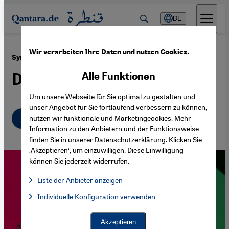
Direkt zum Inhalt springen
DE
Wir verarbeiten Ihre Daten und nutzen Cookies.
·
24.09.2025
Syriens Präsident Ahmed al-Scharaa
Der falsche Erlöser
Alle Funktionen
Um unsere Webseite für Sie optimal zu gestalten und
unser Angebot für Sie fortlaufend verbessern zu können,
Deutsch
English
nutzen wir funktionale und Marketingcookies. Mehr
عربي
Information zu den Anbietern und der Funktionsweise
finden Sie in unserer
Datenschutzerklärung
. Klicken Sie
‚Akzeptieren‘, um einzuwilligen. Diese Einwilligung
können Sie jederzeit widerrufen.
Liste der Anbieter anzeigen
Liste der Anbieter:
Individuelle Konfiguration verwenden
Facebook Embed / Facebook Connect
Facebook Embed / Facebook Connect, Google Maps Embed, Go
Google Tag Manager
Twitter Embed
Akzeptieren
Instagram Embed