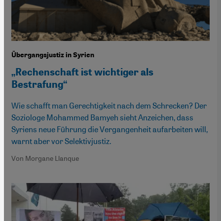
Übergangsjustiz in Syrien
„Rechenschaft ist wichtiger als
Bestrafung“
Wie schafft man Gerechtigkeit nach dem Schrecken? Der
Soziologe Mohammed Bamyeh sieht Anzeichen, dass
Syriens neue Führung die Vergangenheit aufarbeiten will,
warnt aber vor Selektivjustiz.
Von Morgane Llanque