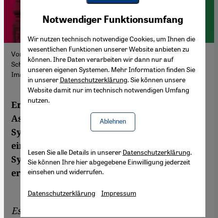
Youtube Embed
Akzeptieren
Notwendiger Funktionsumfang
Google Maps Embed
Wir nutzen technisch notwendige Cookies, um Ihnen die
wesentlichen Funktionen unserer Website anbieten zu
Vom islamischen Milizenführer zum Staatsmann: Ahmed al-
können. Ihre Daten verarbeiten wir dann nur auf
Scharaa (Photo: Picture Alliance/Balkis Press,
unseren eigenen Systemen. Mehr Information finden Sie
Imago/Abacapress)
in unserer
Datenschutzerklärung
. Sie können unsere
Website damit nur im technisch notwendigen Umfang
nutzen.
Er wird dafür gefeiert, das Land vom
Assad-Regime befreit zu haben. Doch
Ablehnen
Syriens Präsident Ahmed al-Scharaa hat
eine dunkle Vergangenheit. Verfallen die
Lesen Sie alle Details in unserer
Datenschutzerklärung
.
Syrerinnen und Syrer aus Verzweiflung
Sie können Ihre hier abgegebene Einwilligung jederzeit
einsehen und widerrufen.
erneut einem brutalen Diktator?
Datenschutzerklärung
Impressum
Essay von
Maram Ahmad