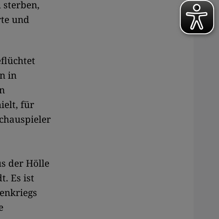
u sterben,
rte und
flüchtet
n in
in
elt, für
Schauspieler
us der Hölle
. Es ist
enkriegs
e