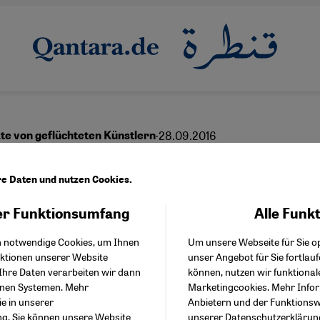
·
28.09.2016
te von geflüchteten Künstlern
 keine Mitleids-Bußest
re Daten und nutzen Cookies.
!
r Funktionsumfang
Alle Funk
Facebook Embed / Facebo
Akzeptieren
Google Tag Manager
h notwendige Cookies, um Ihnen
Um unsere Webseite für Sie op
Twitter Embed
nktionen unserer Website
unser Angebot für Sie fortlau
Instagram Embed
Ihre Daten verarbeiten wir dann
können, nutzen wir funktional
Youtube Embed
English
عربي
enen Systemen. Mehr
Marketingcookies. Mehr Info
Google Maps Embed
ie in unserer
Anbietern und der Funktionswe
ng
. Sie können unsere Website
unserer
Datenschutzerklärun