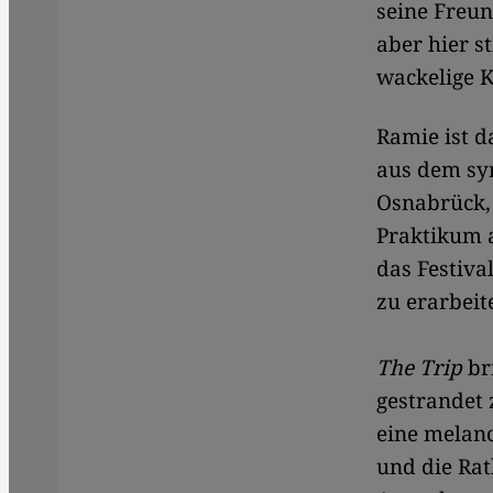
seine Freun
aber hier s
wackelige K
Ramie ist d
aus dem sy
Osnabrück, 
Praktikum a
das Festiva
zu erarbeit
The Trip
bri
gestrandet 
eine melan
und die Rat