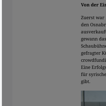
Von der Ei
Zuerst war
den Osnabr
ausverkauft
gewann da
Schaubühne 
gefragter K
crowdfundi
Eine Erfolg
für syrisch
gibt.