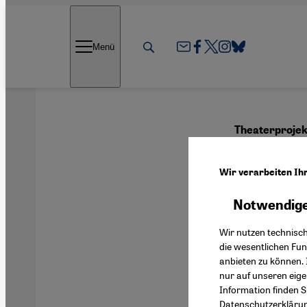
Direkt zum Inhalt springen
Menü
Theaterprojek
Bitte
Wir verarbeiten Ih
mehr
Notwendige
Wir nutzen technisc
die wesentlichen Fu
anbieten zu können. 
Deutsch
nur auf unseren eig
Information finden S
Datenschutzerkläru