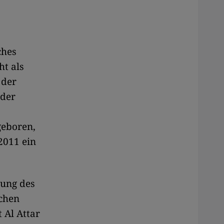
ches
ht als
 der
 der
geboren,
2011 ein
bung des
schen
 Al Attar