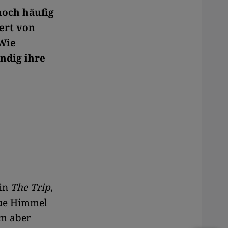
noch häufig
iert von
 Wie
ndig ihre
 in
The Trip
,
aue Himmel
em aber