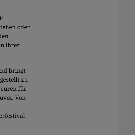
it
stehen oder
rden
n ihrer
und bringt
estellt zu
seuren für
uvor. Von
rfestival