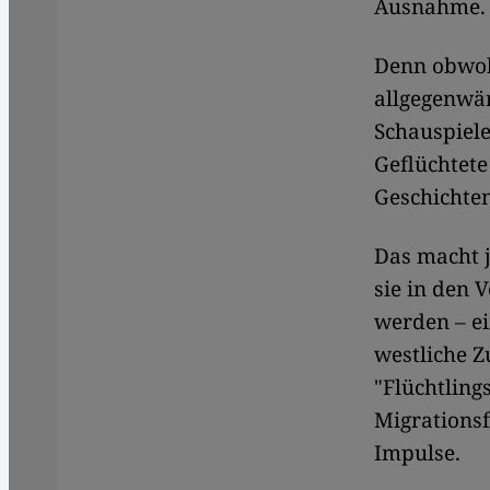
Ausnahme.
Denn obwoh
allgegenwär
Schauspiele
Geflüchtete
Geschichten
Das macht j
sie in den 
werden – ei
westliche 
"Flüchtling
Migrationsf
Impulse.