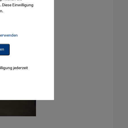
. Diese Einwilligung
n.
 verwenden
Connect, Google Maps Embed, Google Tag Manager, Instagram Embed, 
ren
lligung jederzeit