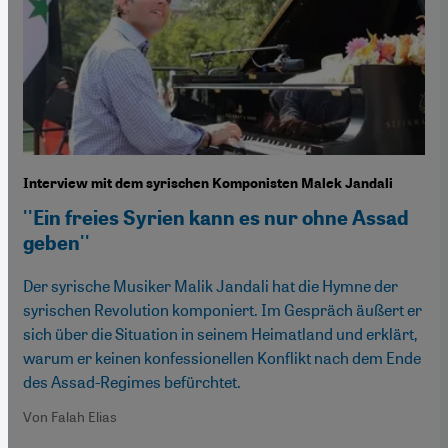
Interview mit dem syrischen Komponisten Malek Jandali
''Ein freies Syrien kann es nur ohne Assad
geben''
Der syrische Musiker Malik Jandali hat die Hymne der
syrischen Revolution komponiert. Im Gespräch äußert er
sich über die Situation in seinem Heimatland und erklärt,
warum er keinen konfessionellen Konflikt nach dem Ende
des Assad-Regimes befürchtet.
Von Falah Elias