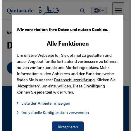
Direkt zum Inhalt springen
DE
Wir verarbeiten Ihre Daten und nutzen Cookies.
·
10.04.2012
Verschwörungsängste in Syrien und Ägypten
Die Macht der Erzählungen
Alle Funktionen
Um unsere Webseite für Sie optimal zu gestalten und
unser Angebot für Sie fortlaufend verbessern zu können,
Deutsch
English
nutzen wir funktionale und Marketingcookies. Mehr
عربي
Information zu den Anbietern und der Funktionsweise
finden Sie in unserer
Datenschutzerklärung
. Klicken Sie
‚Akzeptieren‘, um einzuwilligen. Diese Einwilligung
können Sie jederzeit widerrufen.
Liste der Anbieter anzeigen
Liste der Anbieter:
Individuelle Konfiguration verwenden
Facebook Embed / Facebook Connect
Facebook Embed / Facebook Connect, Google Maps Embed, Go
Google Tag Manager
Twitter Embed
Akzeptieren
Instagram Embed