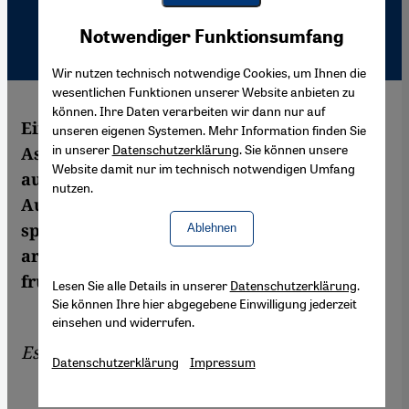
Youtube Embed
Akzeptieren
Notwendiger Funktionsumfang
Google Maps Embed
Wir nutzen technisch notwendige Cookies, um Ihnen die
wesentlichen Funktionen unserer Website anbieten zu
können. Ihre Daten verarbeiten wir dann nur auf
Eine der mächtigsten Waffen Baschar al-
unseren eigenen Systemen. Mehr Information finden Sie
in unserer
Datenschutzerklärung
. Sie können unsere
Assads ist die Rede von den dunklen
Website damit nur im technisch notwendigen Umfang
ausländischen Mächten, die hinter dem
nutzen.
Aufstand in Syrien stehen und das Land
spalten wollen. Die Geschichte vieler
Ablehnen
arabischer Länder lässt diese Theorie auf
fruchtbaren Boden fallen.
Lesen Sie alle Details in unserer
Datenschutzerklärung
.
Sie können Ihre hier abgegebene Einwilligung jederzeit
einsehen und widerrufen.
Essay von
Jan Kuhlmann
Datenschutzerklärung
Impressum