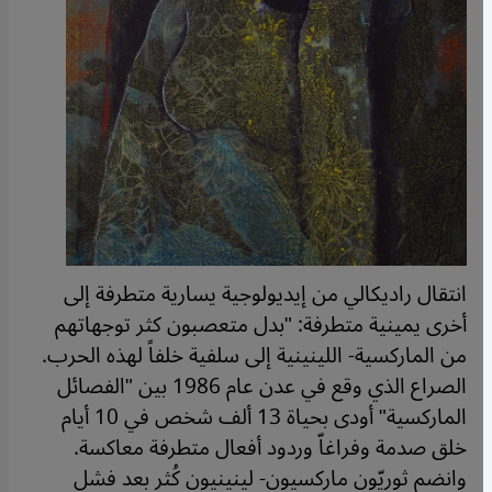
انتقال راديكالي من إيديولوجية يسارية متطرفة إلى
أخرى يمينية متطرفة: "بدل متعصبون كثر توجهاتهم
من الماركسية- اللينينية إلى سلفية خلفاً لهذه الحرب.
الصراع الذي وقع في عدن عام 1986 بين "الفصائل
الماركسية" أودى بحياة 13 ألف شخص في 10 أيام
خلق صدمة وفراغاّ وردود أفعال متطرفة معاكسة.
وانضم ثوريّون ماركسيون- لينينيون كُثر بعد فشل