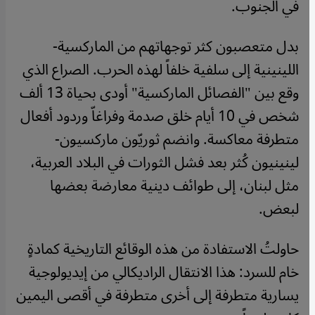
في الجنوب
.
بدل متعصبون كثر توجهاتهم من الماركسية-
اللينينية إلى سلفية خلفاً لهذه الحرب. الصراع الذي
وقع بين "الفصائل الماركسية" أودى بحياة 13 ألف
شخص في 10 أيام خلق صدمة وفراغاّ وردود أفعال
متطرفة معاكسة. وانضم ثوريّون ماركسيون-
لينينيون كُثر بعد فشل الثورات في البلاد العربية،
مثل لبنان، إلى طوائف دينية معارضة بعضها
لبعض.
حاولتُ الاستفادة من هذه الوقائع التاريخية كمادةٍ
خام للسرد: هذا الانتقال الراديكالي من إيديولوجية
يسارية متطرفة إلى أخرى متطرفة في أقصى اليمين