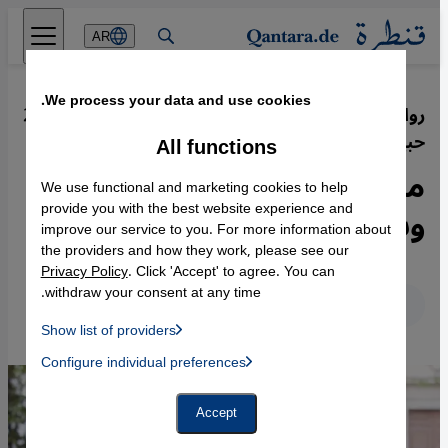
Direkt zum Inhalt springen
AR
We process your data and use cookies.
رواية "ابنة سوسلوف" للكاتب اليمني
·
27.11.2017
حبيب عبد الرب سروري
All functions
من عدن إلى باريس...علماني
We use functional and marketing cookies to help
وسلفية في علاقة غرامية
provide you with the best website experience and
improve our service to you. For more information about
the providers and how they work, please see our
Privacy Policy
. Click 'Accept' to agree. You can
withdraw your consent at any time.
عربي
English
Deutsch
Show list of providers
List of providers:
Configure individual preferences
Facebook Embed / Facebook Connect
 Manager, Instagram Embed, Twitter Embed, Youtube Embed
Google Tag Manager
Twitter Embed
Accept
Instagram Embed
Youtube Embed