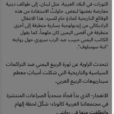
الثورات في البلاد العربية، مثل لبنان، إلى طوائف دينية
معارضة بعضها لبعض. حاولتُ الاستفادة من هذه
الوقائع التاريخية كمادةٍ خام للسرد: هذا الانتقال
الراديكالي من إيديولوجية يسارية متطرفة إلى أخرى
متطرفة في أقصى اليمين كان ملهماً، كما يقول
الكاتب اليمني حبيب عبد الرب سروري حول روايته
"ابنة سوسلوف".
تتحدث الراوية عن ثورة الربيع اليمني ضد التراكمات
السياسية والتاريخية التي شكلت أسبابَ معظم
سيناريوهات الربيع العربي
.
الانفجار- الذي بدأ فجأة متحدياً الصراعات المنتشرة
في مجتمعاتنا العربية كالوباء- شكّلَ لحظة إلهام
وانطلقت منها في روايتي
.