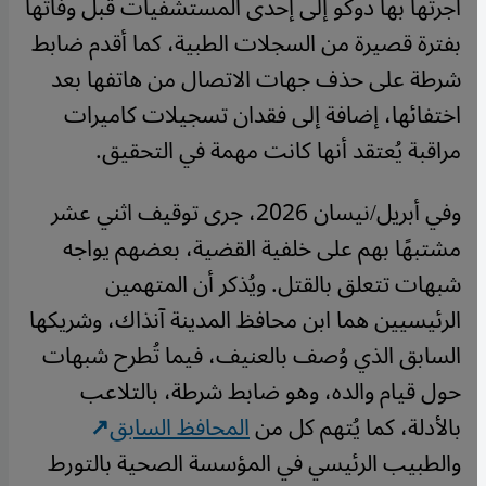
أجرتها بها دوكو إلى إحدى المستشفيات قبل وفاتها
بفترة قصيرة من السجلات الطبية، كما أقدم ضابط
شرطة على حذف جهات الاتصال من هاتفها بعد
اختفائها، إضافة إلى فقدان تسجيلات كاميرات
مراقبة يُعتقد أنها كانت مهمة في التحقيق.
وفي أبريل/نيسان 2026، جرى توقيف اثني عشر
مشتبهًا بهم على خلفية القضية، بعضهم يواجه
شبهات تتعلق بالقتل. ويُذكر أن المتهمين
الرئيسيين هما ابن محافظ المدينة آنذاك، وشريكها
السابق الذي وُصف بالعنيف، فيما تُطرح شبهات
حول قيام والده، وهو ضابط شرطة، بالتلاعب
بالأدلة، كما يُتهم كل من
المحافظ السابق
والطبيب الرئيسي في المؤسسة الصحية بالتورط