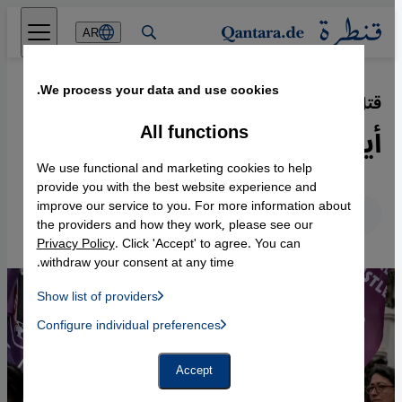
Direkt zum Inhalt springen
AR
We process your data and use cookies.
قتل النساء في تركيا
·
01.07.2026
All functions
أين جوليستان دوكو؟
We use functional and marketing cookies to help
provide you with the best website experience and
improve our service to you. For more information about
عربي
English
Deutsch
the providers and how they work, please see our
Privacy Policy
. Click 'Accept' to agree. You can
withdraw your consent at any time.
Show list of providers
List of providers:
Configure individual preferences
Facebook Embed / Facebook Connect
 Manager, Instagram Embed, Twitter Embed, Youtube Embed
Google Tag Manager
Twitter Embed
Accept
Instagram Embed
Youtube Embed