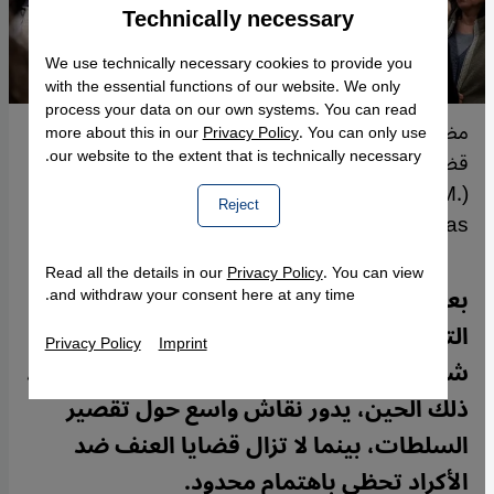
Technically necessary
Accept
Google Maps Embed
We use technically necessary cookies to provide you
with the essential functions of our website. We only
process your data on our own systems. You can read
مظاهرة نسائية في إسطنبول للمطالبة بإجابات حول
more about this in our
Privacy Policy
. You can only use
our website to the extent that is technically necessary.
قضية جوليستان دوكو. 15 أبريل/نيسان 2026.
(Photo: Picture Alliance / ZUMAPRESS | M.
Reject
Kocabas)
Read all the details in our
Privacy Policy
. You can view
بعد سنوات من مقتل شابة كردية، قادت
and withdraw your consent here at any time.
التحقيقات في تركيا إلى حملة اعتقالات وسط
Privacy Policy
Imprint
شبهات بتورط أبناء مسؤولين حكوميين. ومنذ
ذلك الحين، يدور نقاش واسع حول تقصير
السلطات، بينما لا تزال قضايا العنف ضد
الأكراد تحظى باهتمام محدود.