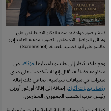
تنتشر صور مولدة بواسطة الذكاء الاصطناعي على
وسائل التواصل الاجتماعي، تصور المدعية العامة إبرو
جانسو على أنها تجسيد للعدالة. (Screenshot)
ومع ذلك، يُنظر إلى جانسو باعتبارها
جزءًا
من
منظومة قضائية، يُقال إنها استُخدمت على مدى
سنوات في سياقات سياسية، بما في ذلك إقالة
رؤساء بلديات أكراد
، إضافة إلى إقالة أوزغور أوزيل،
رئيس حزب الشعب الجمهوري المعارض.
كما لا يبدو أن تحرك النيابة العامة جاء نتيجة مبادرة