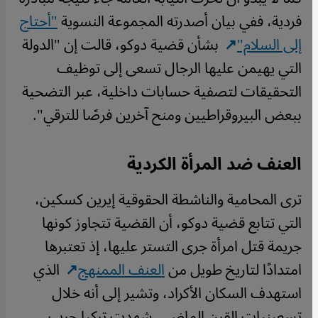
فردية، ففي بيان أصدرته المجموعة النسوية
"أحتاج
إلى السلام"
بشأن قضية دوكو، قالت إن "الدولة
التي يهيمن عليها الرجال تسعى إلى توظيف
التحقيقات لتصفية حسابات داخلية، عبر التضحية
ببعض البيروقراطيين ومنح آخرين فرصًا للترقي".
العنف ضد المرأة الكردية
ترى المحامية والناشطة الحقوقية إيرين كسكين،
التي تتابع قضية دوكو، أن القضية تتجاوز كونها
جريمة قتل امرأة جرى التستر عليها، إذ تعتبرها
امتدادًا لتاريخ طويل من
العنف الممنهج
الذي
استهدف السكان الأكراد، وتشير إلى أنه خلال
تسعينيات القرن الماضي، شهدت تركيا حرب