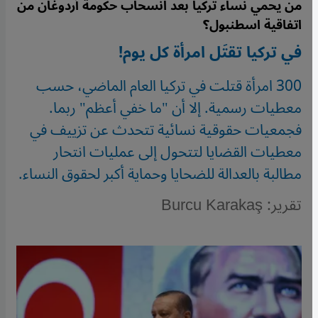
من يحمي نساء تركيا بعد انسحاب حكومة أردوغان من
اتفاقية اسطنبول؟
في تركيا تقتَل امرأة كل يوم!
300 امرأة قتلت في تركيا العام الماضي، حسب
معطيات رسمية. إلا أن "ما خفي أعظم" ربما.
فجمعيات حقوقية نسائية تتحدث عن تزييف في
معطيات القضايا لتتحول إلى عمليات انتحار
مطالبة بالعدالة للضحايا وحماية أكبر لحقوق النساء.
تقرير: Burcu Karakaş