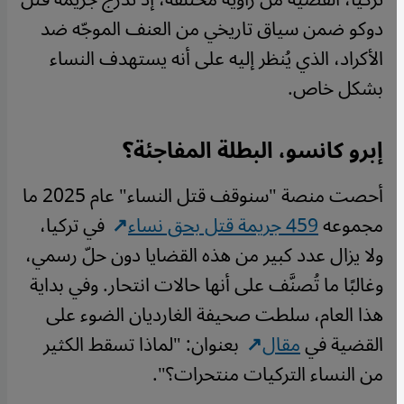
دوكو ضمن سياق تاريخي من العنف الموجّه ضد
الأكراد، الذي يُنظر إليه على أنه يستهدف النساء
بشكل خاص.
إبرو كانسو، البطلة المفاجئة؟
أحصت منصة "سنوقف قتل النساء" عام 2025 ما
مجموعه
459 جريمة قتل بحق نساء
في تركيا،
ولا يزال عدد كبير من هذه القضايا دون حلّ رسمي،
وغالبًا ما تُصنَّف على أنها حالات انتحار. وفي بداية
هذا العام، سلطت صحيفة الغارديان الضوء على
القضية في
مقال
بعنوان: "لماذا تسقط الكثير
من النساء التركيات منتحرات؟".