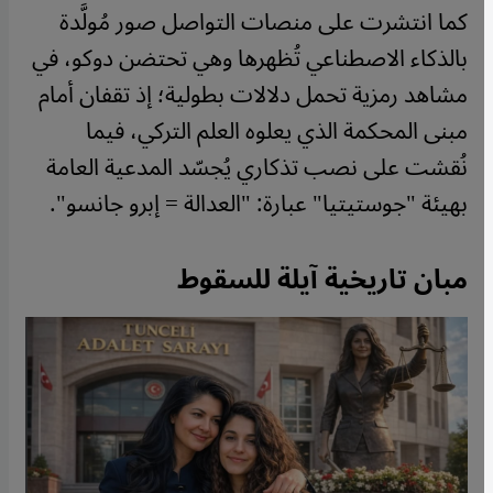
كما انتشرت على منصات التواصل صور مُولَّدة
بالذكاء الاصطناعي تُظهرها وهي تحتضن دوكو، في
مشاهد رمزية تحمل دلالات بطولية؛ إذ تقفان أمام
مبنى المحكمة الذي يعلوه العلم التركي، فيما
نُقشت على نصب تذكاري يُجسّد المدعية العامة
بهيئة "جوستيتيا" عبارة: "العدالة = إبرو جانسو".
مبان تاريخية آيلة للسقوط