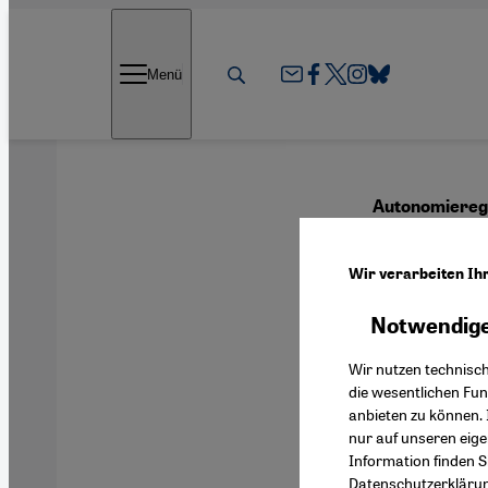
Direkt zum Inhalt springen
Menü
Autonomieregi
Zuku
Wir verarbeiten Ih
Notwendige
Deutsch
Wir nutzen technisc
die wesentlichen Fu
anbieten zu können. 
nur auf unseren eig
Information finden S
Datenschutzerkläru