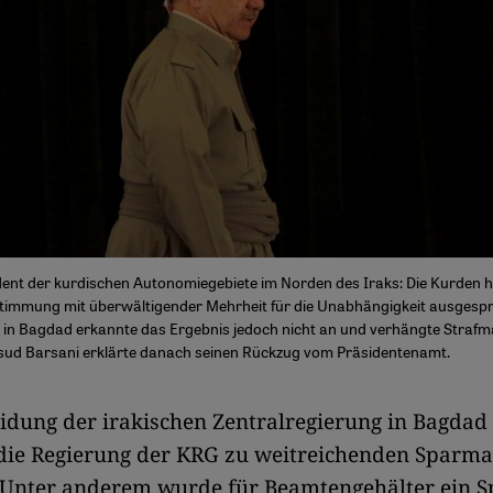
dent der kurdischen Autonomiegebiete im Norden des Iraks: Die Kurden h
stimmung mit überwältigender Mehrheit für die Unabhängigkeit ausgespr
 in Bagdad erkannte das Ergebnis jedoch nicht an und verhängte Stra
sud Barsani erklärte danach seinen Rückzug vom Präsidentenamt.
idung der irakischen Zentralregierung in Bagdad
 die Regierung der KRG zu weitreichenden Spar
: Unter anderem wurde für Beamtengehälter ein 