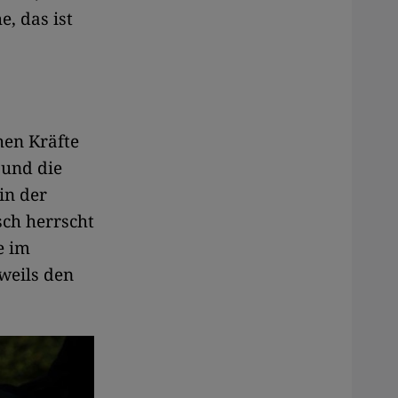
e, das ist
hen Kräfte
 und die
in der
sch herrscht
e im
weils den