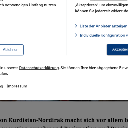
sch notwendigen Umfang nutzen.
‚Akzeptieren‘, um einzuwilligen
können Sie jederzeit widerrufe
Liste der Anbieter anzeigen
Liste der Anbieter:
Individuelle Konfiguration
Facebook Embed / Facebook 
Akzeptie
Ablehnen
s in unserer
Datenschutzerklärung
. Sie können Ihre hier abgegebene Einwi
ufen.
ng
Impressum
ion Kurdistan-Nordirak macht sich vor allem b