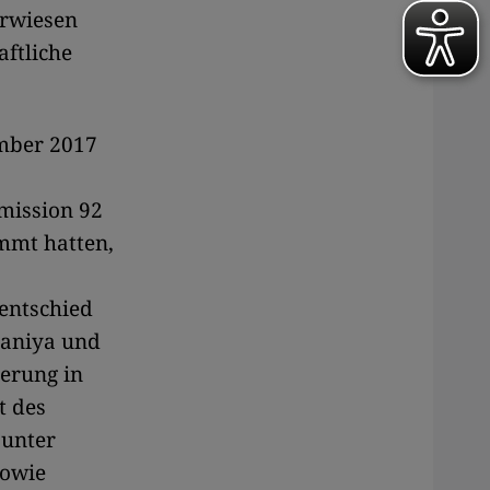
erwiesen
aftliche
ember 2017
mission 92
mmt hatten,
entschied
maniya und
ierung in
t des
 unter
sowie