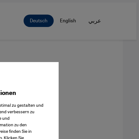
Deutsch
English
عربي
tionen
ok Connect
timal zu gestalten und
fend verbessern zu
e und
rmation zu den
ise finden Sie in
g
. Klicken Sie