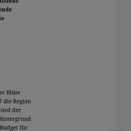
mismus
rende
ie
er Blüte
7 die Region
hied der
 Hintergrund
 Budget für