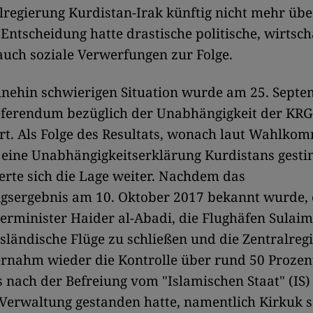
lregierung Kurdistan-Irak künftig nicht mehr üb
 Entscheidung hatte drastische politische, wirtsch
uch soziale Verwerfungen zur Folge.
hnehin schwierigen Situation wurde am 25. Sept
eferendum bezüglich der Unabhängigkeit der KRG
t. Als Folge des Resultats, wonach laut Wahlkom
 eine Unabhängigkeitserklärung Kurdistans gesti
erte sich die Lage weiter. Nachdem das
sergebnis am 10. Oktober 2017 bekannt wurde, 
erminister Haider al-Abadi, die Flughäfen Sulai
usländische Flüge zu schließen und die Zentralreg
rnahm wieder die Kontrolle über rund 50 Prozen
s nach der Befreiung vom "Islamischen Staat" (IS)
Verwaltung gestanden hatte, namentlich Kirkuk 