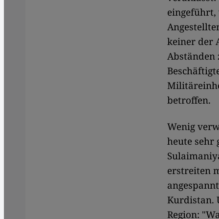
eingeführt,
Angestellte
keiner der 
Abständen z
Beschäftigt
Militärein
betroffen.
Wenig verw
heute sehr 
Sulaimaniya
erstreiten 
angespannte
Kurdistan. 
Region: "Wa