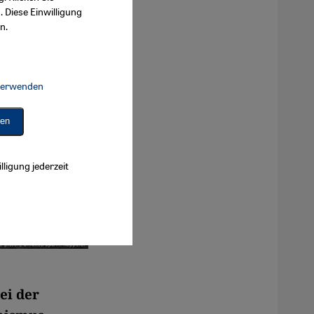
. Diese Einwilligung
n.
 verwenden
Connect, Google Maps Embed, Google Tag Manager, Instagram Embed, 
ren
lligung jederzeit
ei der