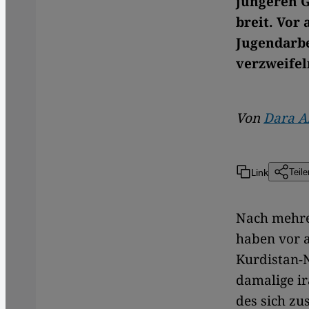
jüngeren 
breit. Vor
Jugendarbe
verzweifel
Von
Dara A
Link
Teile
Nach mehrer
haben vor a
Kurdistan-N
damalige ir
des sich zu