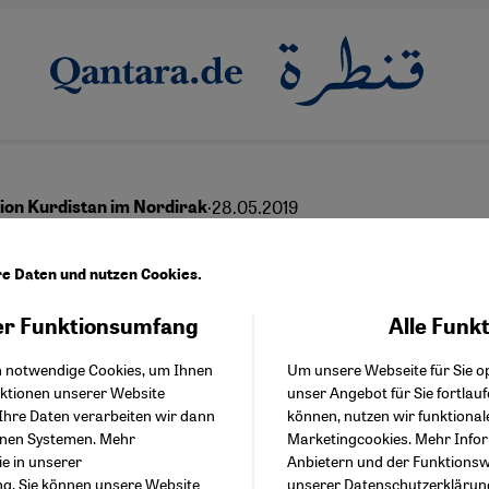
·
28.05.2019
on Kurdistan im Nordirak
nft ungewiss
re Daten und nutzen Cookies.
r Funktionsumfang
Alle Funk
Facebook Embed / Facebo
Akzeptieren
Google Tag Manager
English
عربي
h notwendige Cookies, um Ihnen
Um unsere Webseite für Sie op
Twitter Embed
nktionen unserer Website
unser Angebot für Sie fortlau
Instagram Embed
Ihre Daten verarbeiten wir dann
können, nutzen wir funktional
Youtube Embed
enen Systemen. Mehr
Marketingcookies. Mehr Info
Google Maps Embed
ie in unserer
Anbietern und der Funktionswe
ng
. Sie können unsere Website
unserer
Datenschutzerklärun