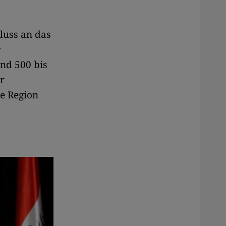
luss an das
v
nd 500 bis
r
ie Region