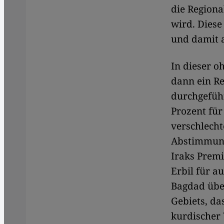
die Regiona
wird. Diese
und damit a
In dieser o
dann ein R
durchgeführ
Prozent für
verschlecht
Abstimmung
Iraks Premi
Erbil für a
Bagdad übe
Gebiets, da
kurdischer 