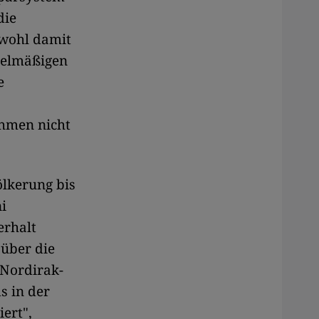
die
bwohl damit
egelmäßigen
e
hmen nicht
lkerung bis
i
erhalt
 über die
 Nordirak-
s in der
iert",