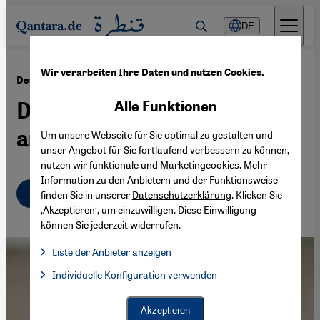
Direkt zum Inhalt springen
DE
Wir verarbeiten Ihre Daten und nutzen Cookies.
·
27.03.2019
Der ägyptische Filmemacher Youssef Chahine
Der große Seher des
Alle Funktionen
arabischen Kinos
Um unsere Webseite für Sie optimal zu gestalten und
unser Angebot für Sie fortlaufend verbessern zu können,
nutzen wir funktionale und Marketingcookies. Mehr
Information zu den Anbietern und der Funktionsweise
Deutsch
English
عربي
finden Sie in unserer
Datenschutzerklärung
. Klicken Sie
‚Akzeptieren‘, um einzuwilligen. Diese Einwilligung
können Sie jederzeit widerrufen.
Liste der Anbieter anzeigen
Liste der Anbieter:
Individuelle Konfiguration verwenden
Facebook Embed / Facebook Connect
Facebook Embed / Facebook Connect, Google Maps Embed, Go
Google Tag Manager
Twitter Embed
Akzeptieren
Instagram Embed