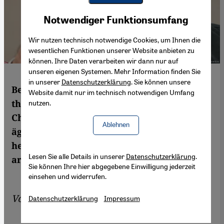
Youtube Embed
Akzeptieren
Notwendiger Funktionsumfang
Google Maps Embed
Wir nutzen technisch notwendige Cookies, um Ihnen die
wesentlichen Funktionen unserer Website anbieten zu
können. Ihre Daten verarbeiten wir dann nur auf
unseren eigenen Systemen. Mehr Information finden Sie
in unserer
Datenschutzerklärung
. Sie können unsere
Besessen, streitbar, aber künstlerisch und
Website damit nur im technisch notwendigen Umfang
thematisch seiner Zeit weit voraus:
nutzen.
Christopher Resch ergründet, warum der
Ablehnen
ägyptische Regisseur Youssef Chahine bis
heute als Vorbild für die aufstrebende
Lesen Sie alle Details in unserer
Datenschutzerklärung
.
arabische Independent-Filmszene gilt.
Sie können Ihre hier abgegebene Einwilligung jederzeit
einsehen und widerrufen.
Von
Christopher Resch
Datenschutzerklärung
Impressum